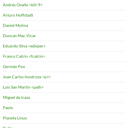
Andrés Ovalle <kill-9>
Arturo Hoffstadt
Daniel Molina
Duncan Mac Vicar
Eduardo Silva <edsiper>
Franco Catrin <fcatrin>
Germán Poo
Juan Carlos Inostroza <jci>
Luis San Martín <path>
Miguel de Icaza
Paolo
Planeta Linux