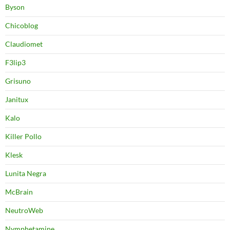
Byson
Chicoblog
Claudiomet
F3lip3
Grisuno
Janitux
Kalo
Killer Pollo
Klesk
Lunita Negra
McBrain
NeutroWeb
Nymphetamine