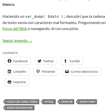
blanco
.
Haciendo un
descubrí que la cadena
var_dump( $dato );
de texto venía con caracteres mal formados. Preguntando en
Foros del Web
y navegando, dí con una pista.
ZendFramework: problemas de codificación de car
Seguir leyendo
→
COMPARTE:
Facebook
Twitter
Tumblr
LinkedIn
Pinterest
Correo electrónico
Imprimir
JUEGO DE CARACTÉRES
MYSQL
ZEND DB
ZEND FORM
ZEND FRAMEWORK