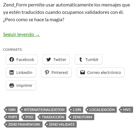
Zend_Form permite usar automáticamente los mensajes que
ya estén traducidos cuando ocupamos validadores con él.
¿Pero como se hace la magia?
Traducción de Zend Validate con gettext y poedit
Seguir leyendo
→
COMPARTE:
Facebook
Twitter
Tumblr
LinkedIn
Pinterest
Correo electrónico
Imprimir
I18N
INTERNATIONALIZATION
L10N
LOCALIZACIÓN
MVC
PHP5
POO
TRADUCCIÓN
ZEND FORM
ZEND FRAMEWORK
ZEND VALIDATE