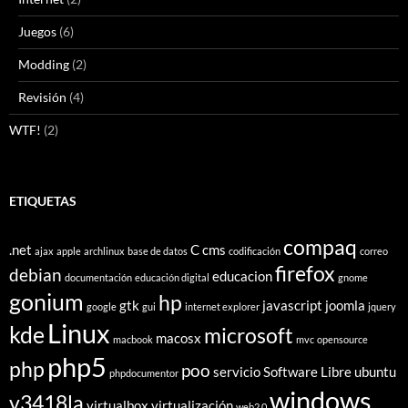
Juegos
(6)
Modding
(2)
Revisión
(4)
WTF!
(2)
ETIQUETAS
compaq
.net
C
cms
ajax
apple
archlinux
base de datos
codificación
correo
firefox
debian
educacion
documentación
educación digital
gnome
gonium
hp
gtk
javascript
joomla
google
gui
internet explorer
jquery
Linux
kde
microsoft
macosx
macbook
mvc
opensource
php5
php
poo
servicio
Software Libre
ubuntu
phpdocumentor
windows
v3418la
virtualbox
virtualización
web2.0