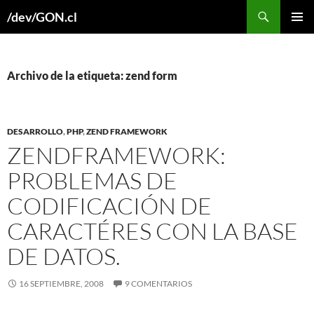
Buscar
/dev/GON.cl
SALTAR
MENÚ
AL
PRINCI
CONTENIDO
Archivo de la etiqueta: zend form
DESARROLLO
,
PHP
,
ZEND FRAMEWORK
ZENDFRAMEWORK:
PROBLEMAS DE
CODIFICACIÓN DE
CARACTÉRES CON LA BASE
DE DATOS.
16 SEPTIEMBRE, 2008
9 COMENTARIOS