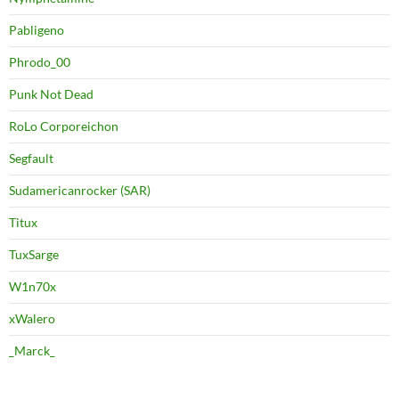
Pabligeno
Phrodo_00
Punk Not Dead
RoLo Corporeichon
Segfault
Sudamericanrocker (SAR)
Titux
TuxSarge
W1n70x
xWalero
_Marck_