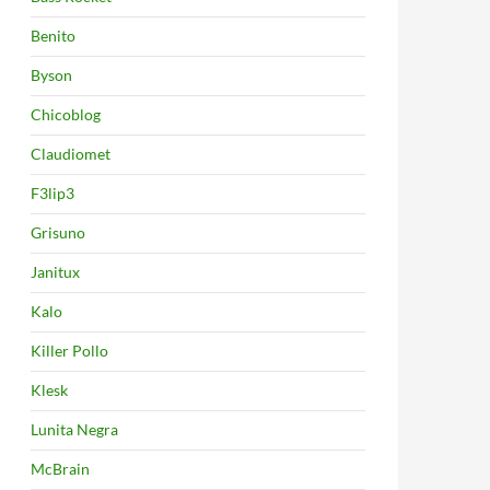
Benito
Byson
Chicoblog
Claudiomet
F3lip3
Grisuno
Janitux
Kalo
Killer Pollo
Klesk
Lunita Negra
McBrain