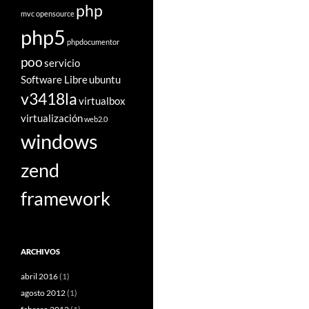
php
mvc
opensource
php5
phpdocumentor
poo
servicio
Software Libre
ubuntu
v3418la
virtualbox
virtualización
web2.0
windows
zend
framework
ARCHIVOS
abril 2016
(1)
agosto 2012
(1)