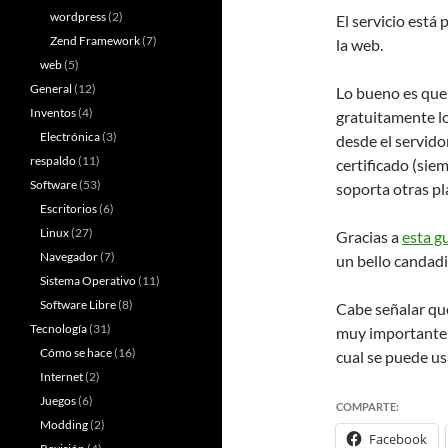
wordpress
(2)
El servicio está
Zend Framework
(7)
la web.
web
(5)
General
(12)
Lo bueno es que
Inventos
(4)
gratuitamente lo
Electrónica
(3)
desde el servido
respaldo
(11)
certificado (sie
Software
(53)
soporta otras pl
Escritorios
(6)
Linux
(27)
Gracias a
esta g
Navegador
(7)
un bello candadi
Sistema Operativo
(11)
Software Libre
(8)
Cabe señalar que 
Tecnología
(31)
muy importante a
Cómo se hace
(16)
cual se puede usa
Internet
(2)
Juegos
(6)
COMPARTE:
Modding
(2)
Facebook