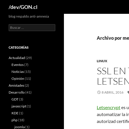
Buscar
/dev/GON.cl
blog respaldo anti-amnesia
Buscar:
Archivo por me
CATEGORÍAS
Actualidad
(29)
LINUX
Eventos
(7)
SSL E
Noticias
(15)
LETSE
Opinión
(11)
Amistades
(2)
Desarrollo
(41)
8 ABRIL, 2016
GDT
(3)
javascript
(1)
Letsencrypt
es u
KDE
(1)
automatizar la i
php
(18)
autorizad certifi
joomla
(1)