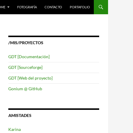
LTAR AL CONTENIDO
OME
FOTOGRAFÍA
CONTACTO
PORTAFOLIO
/MIS/PROYECTOS
GDT [Documentación]
GDT [Sourceforge]
GDT [Web del proyecto]
Gonium @ GitHub
AMISTADES
Karina