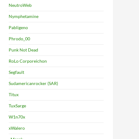
NeutroWeb
Nymphetamine
Pabligeno
Phrodo_00
Punk Not Dead
RoLo Corporeichon
Segfault
Sudamericanrocker (SAR)
Titux
TuxSarge
W1n70x
xWalero