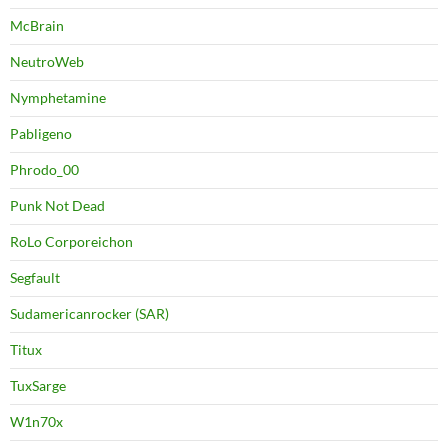
McBrain
NeutroWeb
Nymphetamine
Pabligeno
Phrodo_00
Punk Not Dead
RoLo Corporeichon
Segfault
Sudamericanrocker (SAR)
Titux
TuxSarge
W1n70x