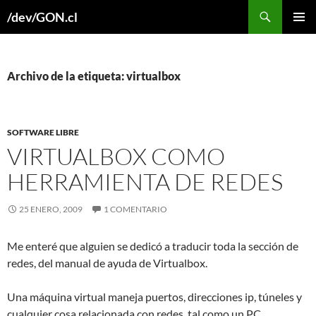
Buscar
/dev/GON.cl
SALTAR
MENÚ
AL
PRINCI
CONTENIDO
Archivo de la etiqueta: virtualbox
SOFTWARE LIBRE
VIRTUALBOX COMO
HERRAMIENTA DE REDES
25 ENERO, 2009
1 COMENTARIO
Me enteré que alguien se dedicó a traducir toda la sección de
redes, del manual de ayuda de Virtualbox.
Una máquina virtual maneja puertos, direcciones ip, túneles y
cualquier cosa relacionada con redes, tal como un PC