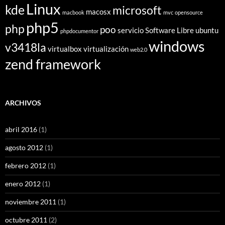
Linux
kde
microsoft
macosx
macbook
mvc
opensource
php5
php
poo
servicio
Software Libre
ubuntu
phpdocumentor
windows
v3418la
virtualbox
virtualización
web2.0
zend framework
ARCHIVOS
abril 2016
(1)
agosto 2012
(1)
febrero 2012
(1)
enero 2012
(1)
noviembre 2011
(1)
octubre 2011
(2)