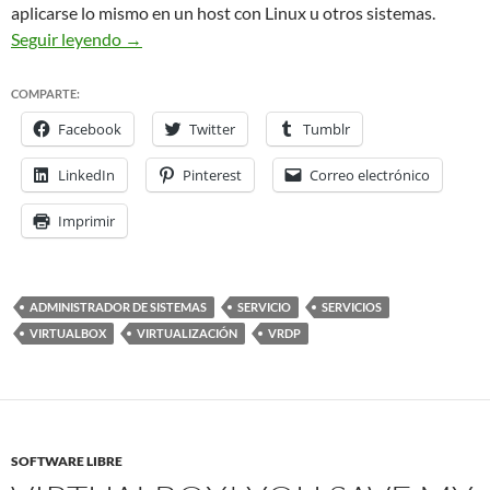
aplicarse lo mismo en un host con Linux u otros sistemas.
Virtualbox as a sysadmin tool
Virtualbox como he
Seguir leyendo
→
COMPARTE:
Facebook
Twitter
Tumblr
LinkedIn
Pinterest
Correo electrónico
Imprimir
ADMINISTRADOR DE SISTEMAS
SERVICIO
SERVICIOS
VIRTUALBOX
VIRTUALIZACIÓN
VRDP
SOFTWARE LIBRE