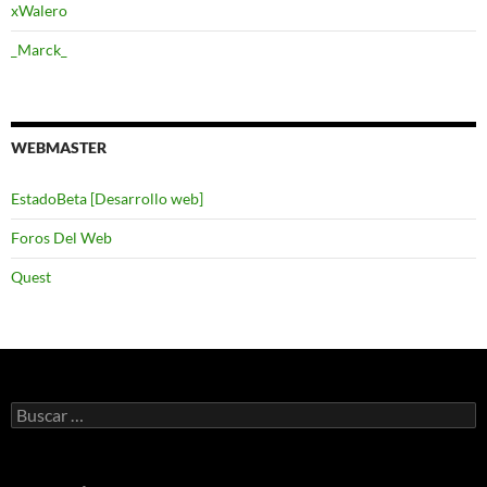
xWalero
_Marck_
WEBMASTER
EstadoBeta [Desarrollo web]
Foros Del Web
Quest
Buscar: