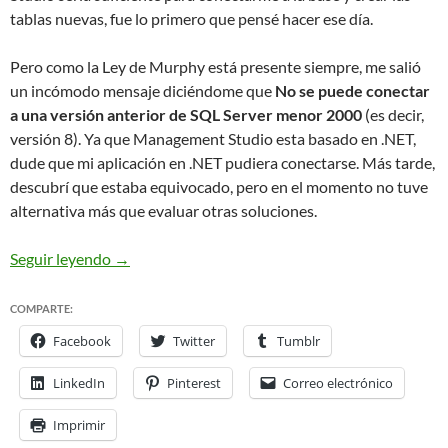
tablas nuevas, fue lo primero que pensé hacer ese día.
Pero como la Ley de Murphy está presente siempre, me salió
un incómodo mensaje diciéndome que
No se puede conectar
a una versión anterior de SQL Server menor 2000
(es decir,
versión 8). Ya que Management Studio esta basado en .NET,
dude que mi aplicación en .NET pudiera conectarse. Más tarde,
descubrí que estaba equivocado, pero en el momento no tuve
alternativa más que evaluar otras soluciones.
VirtualBox! You save my day
VirtualBox! Me salva
Seguir leyendo
→
COMPARTE:
Facebook
Twitter
Tumblr
LinkedIn
Pinterest
Correo electrónico
Imprimir