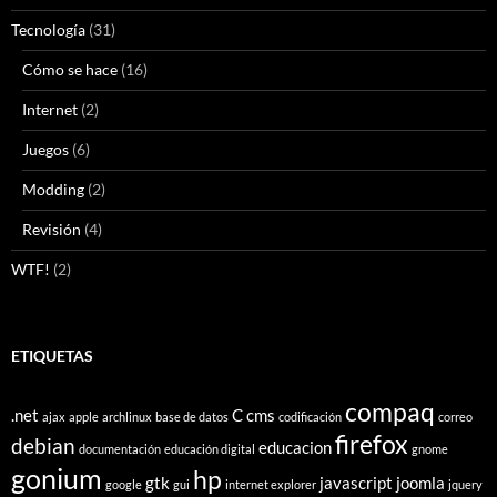
Tecnología
(31)
Cómo se hace
(16)
Internet
(2)
Juegos
(6)
Modding
(2)
Revisión
(4)
WTF!
(2)
ETIQUETAS
compaq
.net
C
cms
ajax
apple
archlinux
base de datos
codificación
correo
firefox
debian
educacion
documentación
educación digital
gnome
gonium
hp
gtk
javascript
joomla
google
gui
internet explorer
jquery