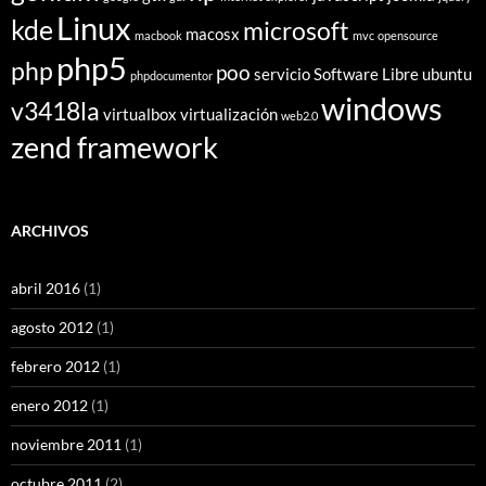
Linux
kde
microsoft
macosx
macbook
mvc
opensource
php5
php
poo
servicio
Software Libre
ubuntu
phpdocumentor
windows
v3418la
virtualbox
virtualización
web2.0
zend framework
ARCHIVOS
abril 2016
(1)
agosto 2012
(1)
febrero 2012
(1)
enero 2012
(1)
noviembre 2011
(1)
octubre 2011
(2)