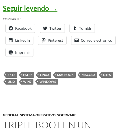
Migré mi partición de d
Seguir leyendo
→
COMPARTE:
Facebook
Twitter
Tumblr
LinkedIn
Pinterest
Correo electrónico
Imprimir
EXT3
FAT32
LINUX
MACBOOK
MACOSX
NTFS
UNIX
WIN7
WINDOWS
GENERAL
,
SISTEMA OPERATIVO
,
SOFTWARE
TRIPLE BOOT EN UN