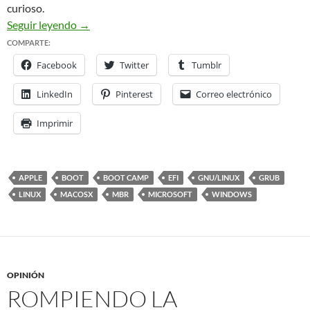
curioso.
Triple Boot en un equipo Macbook
Seguir leyendo
→
COMPARTE:
Facebook
Twitter
Tumblr
LinkedIn
Pinterest
Correo electrónico
Imprimir
APPLE
BOOT
BOOT CAMP
EFI
GNU/LINUX
GRUB
LINUX
MACOSX
MBR
MICROSOFT
WINDOWS
OPINIÓN
ROMPIENDO LA