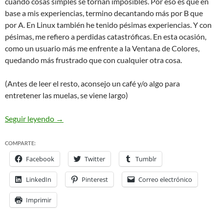
cuando cosas simples se tornan imposibles. Por eso es que en
base a mis experiencias, termino decantando más por B que
por A. En Linux también he tenido pésimas experiencias. Y con
pésimas, me refiero a perdidas catastróficas. En esta ocasión,
como un usuario más me enfrente a la Ventana de Colores,
quedando más frustrado que con cualquier otra cosa.
(Antes de leer el resto, aconsejo un café y/o algo para
entretener las muelas, se viene largo)
Rompiendo la maldición de la Ventana de colores
Seguir leyendo
→
COMPARTE:
Facebook
Twitter
Tumblr
LinkedIn
Pinterest
Correo electrónico
Imprimir