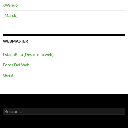
xWalero
_Marck_
WEBMASTER
EstadoBeta [Desarrollo web]
Foros Del Web
Quest
Buscar: