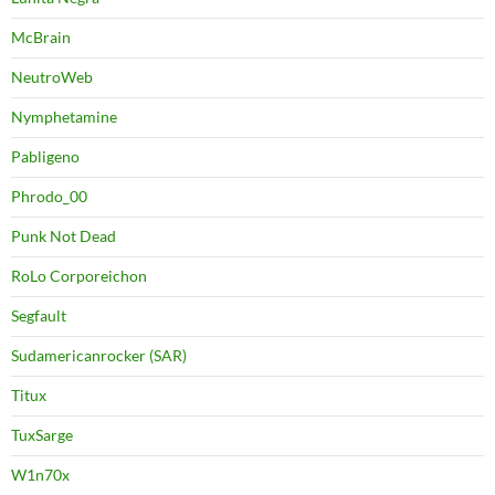
McBrain
NeutroWeb
Nymphetamine
Pabligeno
Phrodo_00
Punk Not Dead
RoLo Corporeichon
Segfault
Sudamericanrocker (SAR)
Titux
TuxSarge
W1n70x