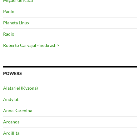
Miguel de Icaza
Paolo
Planeta Linux
Radix
Roberto Carvajal <netkrash>
POWERS
Alatariel (Kvzona)
Andylat
Anna Karenina
Arcanos
Ardillita