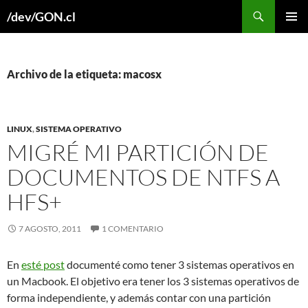
Buscar
/dev/GON.cl
SALTAR
MENÚ
AL
PRINCI
CONTENIDO
Archivo de la etiqueta: macosx
LINUX
,
SISTEMA OPERATIVO
MIGRÉ MI PARTICIÓN DE
DOCUMENTOS DE NTFS A
HFS+
7 AGOSTO, 2011
1 COMENTARIO
En
esté post
documenté como tener 3 sistemas operativos en
un Macbook. El objetivo era tener los 3 sistemas operativos de
forma independiente, y además contar con una partición