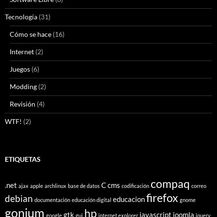
Tecnología
(31)
Cómo se hace
(16)
Internet
(2)
Juegos
(6)
Modding
(2)
Revisión
(4)
WTF!
(2)
ETIQUETAS
compaq
.net
C
cms
ajax
apple
archlinux
base de datos
codificación
correo
firefox
debian
educacion
documentación
educación digital
gnome
gonium
hp
gtk
javascript
joomla
google
gui
internet explorer
jquery