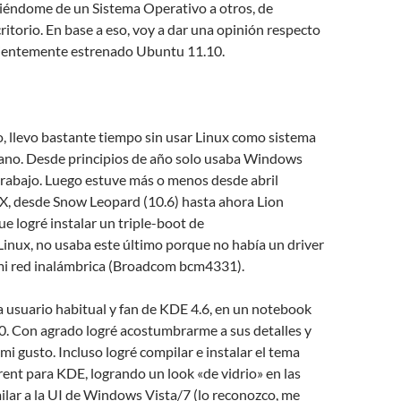
iéndome de un Sistema Operativo a otros, de
critorio. En base a eso, voy a dar una opinión respecto
ecientemente estrenado Ubuntu 11.10.
, llevo bastante tiempo sin usar Linux como sistema
iano. Desde principios de año solo usaba Windows
trabajo. Luego estuve más o menos desde abril
, desde Snow Leopard (10.6) hasta ahora Lion
ue logré instalar un triple-boot de
ux, no usaba este último porque no había un driver
mi red inalámbrica (Broadcom bcm4331).
a usuario habitual y fan de KDE 4.6, en un notebook
0. Con agrado logré acostumbrarme a sus detalles y
mi gusto. Incluso logré compilar e instalar el tema
nt para KDE, logrando un look «de vidrio» en las
milar a la UI de Windows Vista/7 (lo reconozco, me