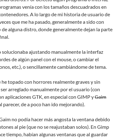
programas venía con los tamaños descuadrados en
contenedores. A lo largo de mi historia de usuario de
veces que me ha pasado, generalmente a sido con
 de alguna distro, donde generalmente dejan la parte
inal.
 solucionaba ajustando manualmente la interfaz
ordes de algún panel con el mouse, o cambiar el
onos, etc.), o sencillamente cambiándome de tema.
 he topado con horrores realmente graves y sin
 ser arreglado manualmente por el usuario (con
 con aplicaciones GTK, en especial con GIMP y
Gaim
l parecer, de a poco han ido mejorando).
 Gaim no podía hacer más angosta la ventana debido
botones al pie (que no se reajustaban solos). En Gimp
ace tiempo, habían algunas ventanas que al guardar