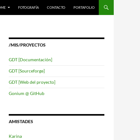
LTAR AL CONTENIDO
OME
FOTOGRAFÍA
CONTACTO
PORTAFOLIO
/MIS/PROYECTOS
GDT [Documentación]
GDT [Sourceforge]
GDT [Web del proyecto]
Gonium @ GitHub
AMISTADES
Karina