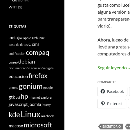
Revisión
(4)
gusta como luce
WTF!
(2)
alguna versión 
para transparenc
vidrio).
ETIQUETAS
.net
ajax
apple
archlinux
Ahora, luego de 
C
cms
base de datos
llevé una grata 
compaq
computadores de
codificación
debian
correo
O
Seguir leyendo
documentación
educación digital
firefox
educacion
COMPARTE:
gonium
gnome
google
Facebook
hp
gtk
gui
internet explorer
Pinterest
javascript
joomla
jquery
Linux
kde
macbook
microsoft
macosx
ESCRITORIO