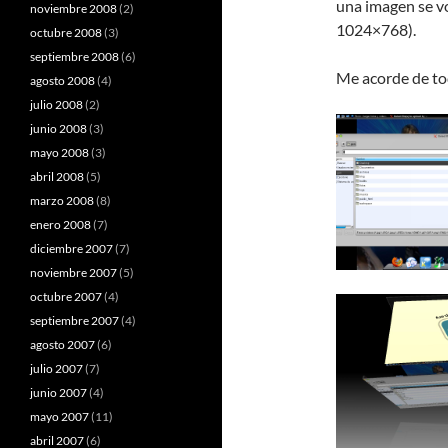
una imagen se vo
noviembre 2008
(2)
1024×768).
octubre 2008
(3)
septiembre 2008
(6)
Me acorde de to
agosto 2008
(4)
julio 2008
(2)
junio 2008
(3)
mayo 2008
(3)
abril 2008
(5)
marzo 2008
(8)
enero 2008
(7)
diciembre 2007
(7)
noviembre 2007
(5)
octubre 2007
(4)
septiembre 2007
(4)
agosto 2007
(6)
julio 2007
(7)
junio 2007
(4)
mayo 2007
(11)
abril 2007
(6)