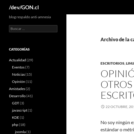
Buscar
/dev/GON.cl
blog respaldo anti-amnesia
Buscar:
Archivo de la c
CATEGORÍAS
Actualidad
(29)
ESCRITORIOS
,
LIN
Eventos
(7)
OPINIÓ
Noticias
(15)
OTROS
Opinión
(11)
Amistades
(2)
ESCRI
Desarrollo
(41)
GDT
(3)
22 OCTUBRE, 20
javascript
(1)
KDE
(1)
No soy ningún ex
php
(18)
estándar o métri
joomla
(1)