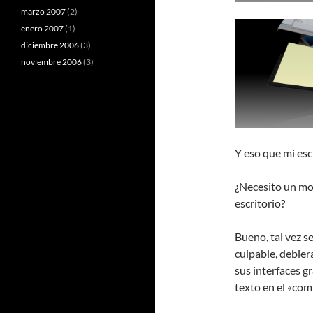
marzo 2007
(2)
enero 2007
(1)
diciembre 2006
(3)
noviembre 2006
(3)
Y eso que mi esc
¿Necesito un mo
escritorio?
Bueno, tal vez se
culpable, debier
sus interfaces g
texto en el «com