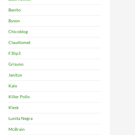
Benito
Byson
Chicoblog
Claudiomet
F3lip3
Grisuno
Janitux
Kalo
Killer Pollo
Klesk
Lunita Negra
McBrain