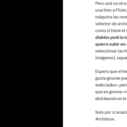
Pero acá va otra
una foto a Flickr
máquina las nom
selector de arc
como si tiene el
diablos podría i
quiero subir en
seleccionar las 
imágenes), separ
Espero que el te
gusta gnome po
todos lados»
, pe
que en gnome
«
distribución en la
Solo por si aca
Archlinux.