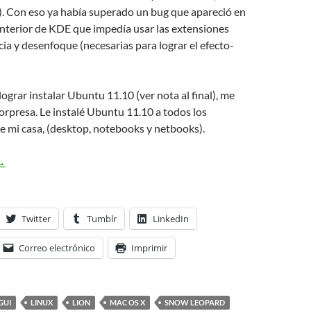
). Con eso ya había superado un bug que apareció en
anterior de KDE que impedía usar las extensiones
ia y desenfoque (necesarias para lograr el efecto-
lograr instalar Ubuntu 11.10 (ver nota al final), me
sorpresa. Le instalé Ubuntu 11.10 a todos los
 mi casa, (desktop, notebooks y netbooks).
pinión sobre Unity y otros entornos de Escritorio
→
Twitter
Tumblr
LinkedIn
Correo electrónico
Imprimir
GUI
LINUX
LION
MAC OS X
SNOW LEOPARD