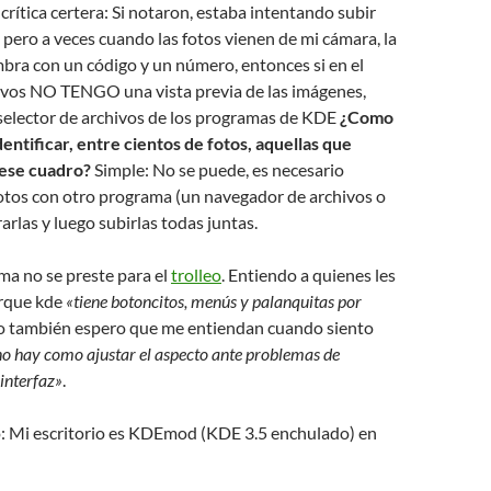
 crítica certera: Si notaron, estaba intentando subir
, pero a veces cuando las fotos vienen de mi cámara, la
bra con un código y un número, entonces si en el
hivos NO TENGO una vista previa de las imágenes,
 selector de archivos de los programas de KDE
¿Como
dentificar, entre cientos de fotos, aquellas que
 ese cuadro?
Simple: No se puede, es necesario
fotos con otro programa (un navegador de archivos o
arlas y luego subirlas todas juntas.
ma no se preste para el
trolleo
. Entiendo a quienes les
rque kde
«tiene botoncitos, menús y palanquitas por
ro también espero que me entiendan cuando siento
no hay como ajustar el aspecto ante problemas de
 interfaz»
.
so: Mi escritorio es KDEmod (KDE 3.5 enchulado) en