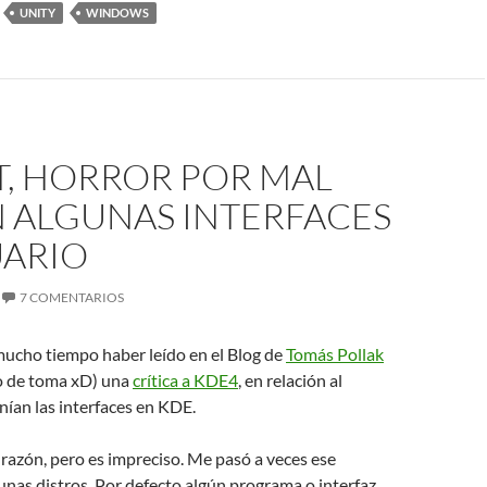
UNITY
WINDOWS
T, HORROR POR MAL
N ALGUNAS INTERFACES
UARIO
7 COMENTARIOS
ucho tiempo haber leído en el Blog de
Tomás Pollak
o de toma xD) una
crítica a KDE4
, en relación al
ían las interfaces en KDE.
razón, pero es impreciso. Me pasó a veces ese
nas distros. Por defecto algún programa o interfaz