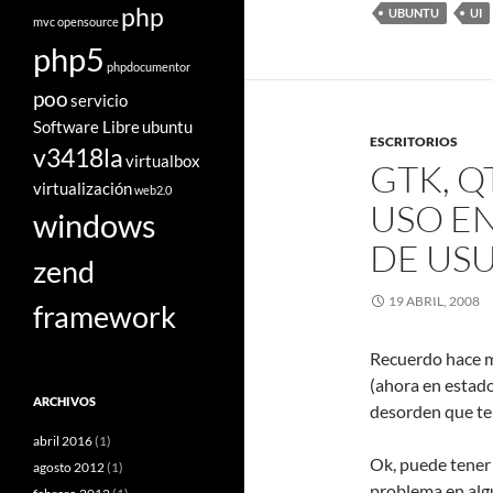
php
UBUNTU
UI
mvc
opensource
php5
phpdocumentor
poo
servicio
Software Libre
ubuntu
ESCRITORIOS
v3418la
virtualbox
GTK, Q
virtualización
web2.0
USO E
windows
DE US
zend
19 ABRIL, 2008
framework
Recuerdo hace m
(ahora en estad
ARCHIVOS
desorden que ten
abril 2016
(1)
Ok, puede tener 
agosto 2012
(1)
problema en algu