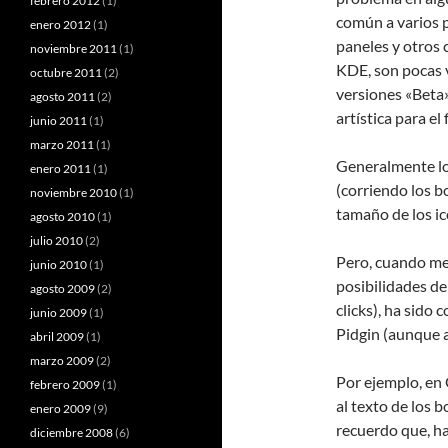
febrero 2012
(1)
común a varios 
enero 2012
(1)
paneles y otros 
noviembre 2011
(1)
KDE, son pocas 
octubre 2011
(2)
versiones «Beta»
agosto 2011
(2)
artística para el f
junio 2011
(1)
marzo 2011
(1)
Generalmente lo
enero 2011
(1)
(corriendo los b
noviembre 2010
(1)
tamaño de los ic
agosto 2010
(1)
julio 2010
(2)
Pero, cuando me
junio 2010
(1)
posibilidades de
agosto 2009
(2)
clicks), ha sido
junio 2009
(1)
Pidgin (aunque a
abril 2009
(1)
marzo 2009
(2)
Por ejemplo, en
febrero 2009
(1)
al texto de los 
enero 2009
(9)
recuerdo que, h
diciembre 2008
(6)