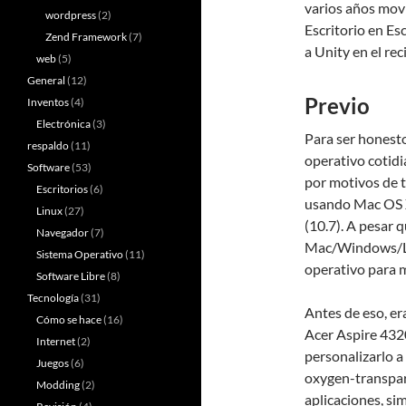
varios años mov
wordpress
(2)
Escritorio en Es
Zend Framework
(7)
a Unity en el r
web
(5)
General
(12)
Previo
Inventos
(4)
Electrónica
(3)
Para ser honesto
respaldo
(11)
operativo cotid
Software
(53)
por motivos de 
Escritorios
(6)
usando Mac OS X
Linux
(27)
(10.7). A pesar q
Navegador
(7)
Mac/Windows/Lin
Sistema Operativo
(11)
operativo para 
Software Libre
(8)
Tecnología
(31)
Antes de eso, er
Cómo se hace
(16)
Acer Aspire 432
Internet
(2)
personalizarlo a 
Juegos
(6)
oxygen-transpare
Modding
(2)
aplicaciones, si