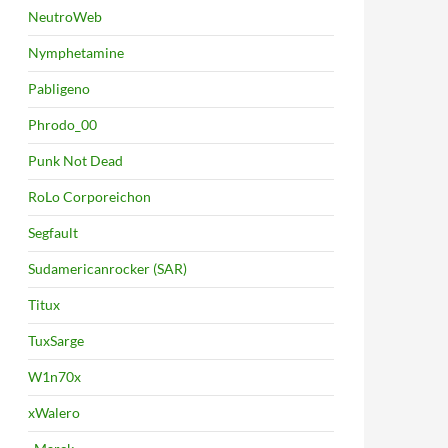
NeutroWeb
Nymphetamine
Pabligeno
Phrodo_00
Punk Not Dead
RoLo Corporeichon
Segfault
Sudamericanrocker (SAR)
Titux
TuxSarge
W1n70x
xWalero