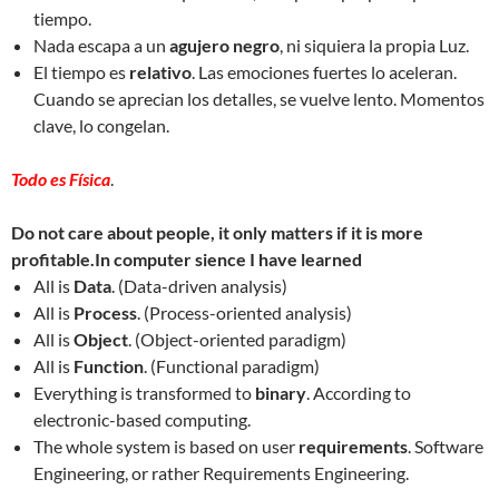
tiempo.
Nada escapa a un
agujero negro
, ni siquiera la propia Luz.
El tiempo es
relativo
. Las emociones fuertes lo aceleran.
Cuando se aprecian los detalles, se vuelve lento. Momentos
clave, lo congelan.
Todo es Física
.
Do not care about people, it only matters if it is more
profitable.In computer sience I have learned
All is
Data
. (Data-driven analysis)
All is
Process
. (Process-oriented analysis)
All is
Object
. (Object-oriented paradigm)
All is
Function
. (Functional paradigm)
Everything is transformed to
binary
. According to
electronic-based computing.
The whole system is based on user
requirements
. Software
Engineering, or rather Requirements Engineering.