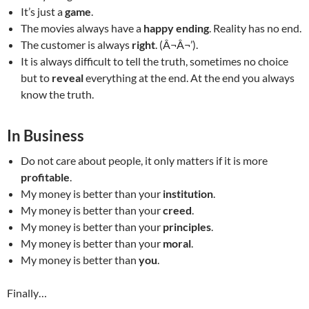
It’s just a
game
.
The movies always have a
happy ending
. Reality has no end.
The customer is always
right
. (Â¬Â¬’).
It is always difficult to tell the truth, sometimes no choice
but to
reveal
everything at the end. At the end you always
know the truth.
In Business
Do not care about people, it only matters if it is more
profitable
.
My money is better than your
institution
.
My money is better than your
creed
.
My money is better than your
principles
.
My money is better than your
moral
.
My money is better than
you
.
Finally…