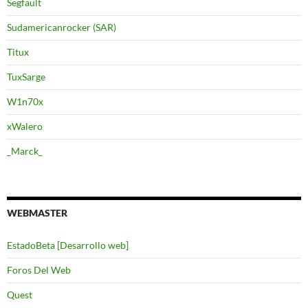
Segfault
Sudamericanrocker (SAR)
Titux
TuxSarge
W1n70x
xWalero
_Marck_
WEBMASTER
EstadoBeta [Desarrollo web]
Foros Del Web
Quest