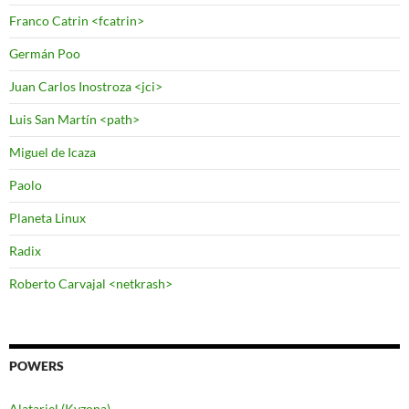
Franco Catrin <fcatrin>
Germán Poo
Juan Carlos Inostroza <jci>
Luis San Martín <path>
Miguel de Icaza
Paolo
Planeta Linux
Radix
Roberto Carvajal <netkrash>
POWERS
Alatariel (Kvzona)