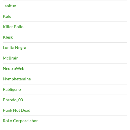
Janitux
Kalo
Killer Pollo
Klesk
Lunita Negra
McBrain
NeutroWeb
Nymphetamine
Pabligeno
Phrodo_00
Punk Not Dead
RoLo Corporeichon