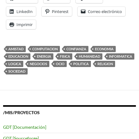
LinkedIn
Pinterest
Correo electrónico
Imprimir
AMISTAD
COMPUTACION
CONFIANZA
ECONOMIA
EDUCACION
ENERGIA
FISICA
HUMANIDAD
INFORMATICA
LOGICA
NEGOCIOS
OCIO
POLITICA
RELIGION
SOCIEDAD
/MIS/PROYECTOS
GDT [Documentación]
GDT [Sourceforge]