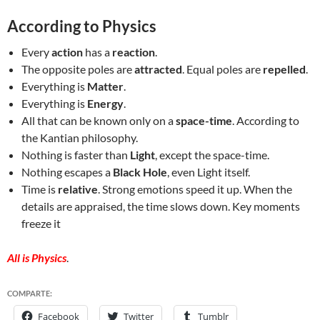
According to Physics
Every
action
has a
reaction
.
The opposite poles are
attracted
. Equal poles are
repelled
.
Everything is
Matter
.
Everything is
Energy
.
All that can be known only on a
space-time
. According to
the Kantian philosophy.
Nothing is faster than
Light
, except the space-time.
Nothing escapes a
Black Hole
, even Light itself.
Time is
relative
. Strong emotions speed it up. When the
details are appraised, the time slows down. Key moments
freeze it
All is Physics
.
COMPARTE:
Facebook
Twitter
Tumblr