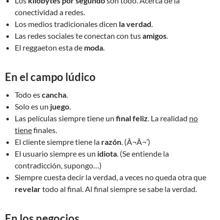
Los
kilobytes por segundo
son todo. Acerca de la
conectividad a redes.
Los medios tradicionales dicen
la verdad
.
Las redes sociales te conectan con tus
amigos
.
El reggaeton esta de
moda
.
En el campo lúdico
Todo es
cancha
.
Solo es un
juego
.
Las películas siempre tiene un
final feliz
. La realidad
no
tiene
finales.
El cliente siempre tiene la
razón
. (Â¬Â¬’)
El usuario siempre es un
idiota
. (Se entiende la
contradicción, supongo…)
Siempre cuesta decir la verdad, a veces no queda otra que
revelar
todo al final. Al final siempre se sabe la verdad.
En los negocios