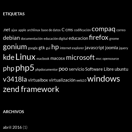
ETIQUETAS
compaq
.net
C
cms
ajax
apple
archlinux
base de datos
codificación
correo
firefox
debian
educacion
documentación
educación digital
gnome
gonium
hp
gtk
javascript
joomla
google
gui
internet explorer
jquery
Linux
kde
microsoft
macosx
macbook
mvc
opensource
php5
php
poo
servicio
Software Libre
ubuntu
phpdocumentor
windows
v3418la
virtualbox
virtualización
web2.0
zend framework
ARCHIVOS
abril 2016
(1)