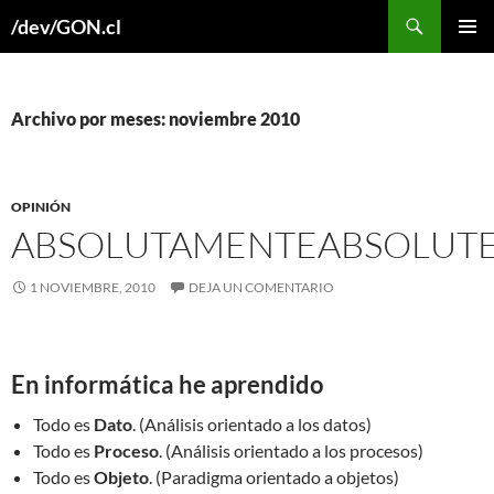
Buscar
/dev/GON.cl
SALTAR
MENÚ
AL
PRINCI
CONTENIDO
Archivo por meses: noviembre 2010
OPINIÓN
ABSOLUTAMENTE
ABSOLUTE
1 NOVIEMBRE, 2010
DEJA UN COMENTARIO
En informática he aprendido
Todo es
Dato
. (Análisis orientado a los datos)
Todo es
Proceso
. (Análisis orientado a los procesos)
Todo es
Objeto
. (Paradigma orientado a objetos)