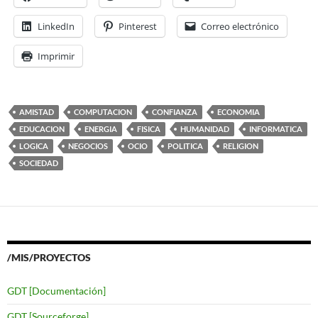
LinkedIn
Pinterest
Correo electrónico
Imprimir
AMISTAD
COMPUTACION
CONFIANZA
ECONOMIA
EDUCACION
ENERGIA
FISICA
HUMANIDAD
INFORMATICA
LOGICA
NEGOCIOS
OCIO
POLITICA
RELIGION
SOCIEDAD
/MIS/PROYECTOS
GDT [Documentación]
GDT [Sourceforge]