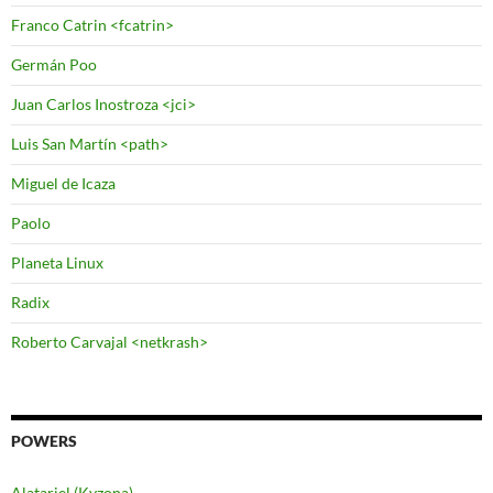
Franco Catrin <fcatrin>
Germán Poo
Juan Carlos Inostroza <jci>
Luis San Martín <path>
Miguel de Icaza
Paolo
Planeta Linux
Radix
Roberto Carvajal <netkrash>
POWERS
Alatariel (Kvzona)