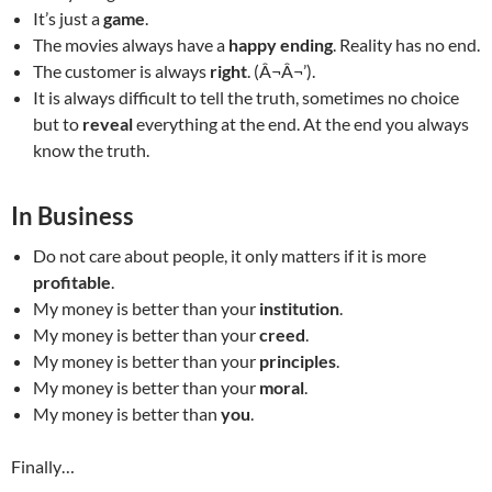
It’s just a
game
.
The movies always have a
happy ending
. Reality has no end.
The customer is always
right
. (Â¬Â¬’).
It is always difficult to tell the truth, sometimes no choice
but to
reveal
everything at the end. At the end you always
know the truth.
In Business
Do not care about people, it only matters if it is more
profitable
.
My money is better than your
institution
.
My money is better than your
creed
.
My money is better than your
principles
.
My money is better than your
moral
.
My money is better than
you
.
Finally…