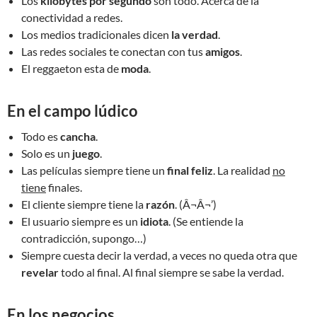
Los
kilobytes por segundo
son todo. Acerca de la
conectividad a redes.
Los medios tradicionales dicen
la verdad
.
Las redes sociales te conectan con tus
amigos
.
El reggaeton esta de
moda
.
En el campo lúdico
Todo es
cancha
.
Solo es un
juego
.
Las películas siempre tiene un
final feliz
. La realidad
no
tiene
finales.
El cliente siempre tiene la
razón
. (Â¬Â¬’)
El usuario siempre es un
idiota
. (Se entiende la
contradicción, supongo…)
Siempre cuesta decir la verdad, a veces no queda otra que
revelar
todo al final. Al final siempre se sabe la verdad.
En los negocios