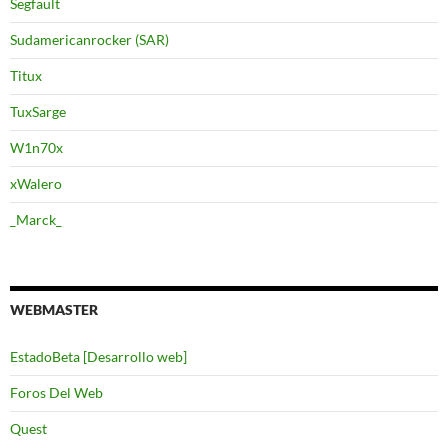
Segfault
Sudamericanrocker (SAR)
Titux
TuxSarge
W1n70x
xWalero
_Marck_
WEBMASTER
EstadoBeta [Desarrollo web]
Foros Del Web
Quest