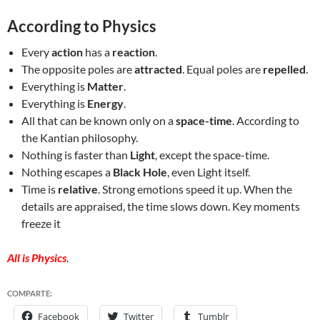
According to Physics
Every
action
has a
reaction
.
The opposite poles are
attracted
. Equal poles are
repelled
.
Everything is
Matter
.
Everything is
Energy
.
All that can be known only on a
space-time
. According to
the Kantian philosophy.
Nothing is faster than
Light
, except the space-time.
Nothing escapes a
Black Hole
, even Light itself.
Time is
relative
. Strong emotions speed it up. When the
details are appraised, the time slows down. Key moments
freeze it
All is Physics
.
COMPARTE:
Facebook
Twitter
Tumblr