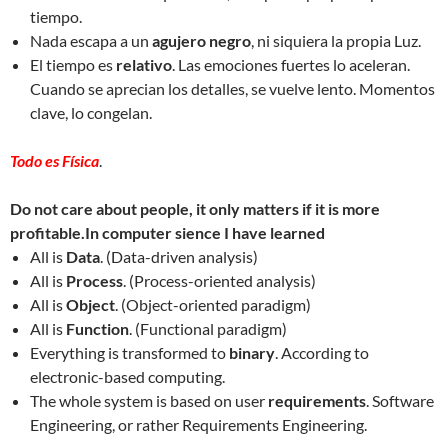
tiempo.
Nada escapa a un
agujero negro
, ni siquiera la propia Luz.
El tiempo es
relativo
. Las emociones fuertes lo aceleran.
Cuando se aprecian los detalles, se vuelve lento. Momentos
clave, lo congelan.
Todo es Física
.
Do not care about people, it only matters if it is more
profitable.In computer sience I have learned
All is
Data
. (Data-driven analysis)
All is
Process
. (Process-oriented analysis)
All is
Object
. (Object-oriented paradigm)
All is
Function
. (Functional paradigm)
Everything is transformed to
binary
. According to
electronic-based computing.
The whole system is based on user
requirements
. Software
Engineering, or rather Requirements Engineering.