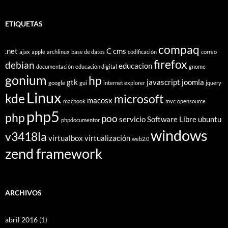
ETIQUETAS
compaq
.net
C
cms
ajax
apple
archlinux
base de datos
codificación
correo
firefox
debian
educacion
documentación
educación digital
gnome
gonium
hp
gtk
javascript
joomla
google
gui
internet explorer
jquery
Linux
kde
microsoft
macosx
macbook
mvc
opensource
php5
php
poo
servicio
Software Libre
ubuntu
phpdocumentor
windows
v3418la
virtualbox
virtualización
web2.0
zend framework
ARCHIVOS
abril 2016
(1)