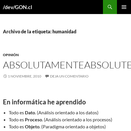
Buscar
/dev/GON.cl
SALTAR
MENÚ
AL
PRINCI
CONTENIDO
Archivo de la etiqueta: humanidad
OPINIÓN
ABSOLUTAMENTE
ABSOLUTE
1 NOVIEMBRE, 2010
DEJA UN COMENTARIO
En informática he aprendido
Todo es
Dato
. (Análisis orientado a los datos)
Todo es
Proceso
. (Análisis orientado a los procesos)
Todo es
Objeto
. (Paradigma orientado a objetos)