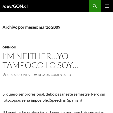
Buscar
/dev/GON.cl
SALTAR
MENÚ
AL
PRINCI
CONTENIDO
Archivo por meses: marzo 2009
OPINIÓN
I’M NEITHER…
YO
TAMPOCO LO SOY…
18 MARZO, 2009
DEJA UN COMENTARIO
Si quiero ser profesional, debo pasar este semestre. Pero sin
fotocopias sería
imposible
.
(Speech in Spanish)
If I want to be professional, I need to approve this semester.