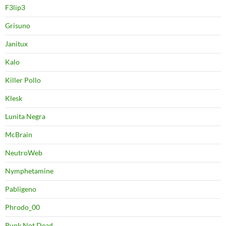
F3lip3
Grisuno
Janitux
Kalo
Killer Pollo
Klesk
Lunita Negra
McBrain
NeutroWeb
Nymphetamine
Pabligeno
Phrodo_00
Punk Not Dead