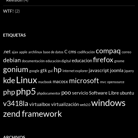
WTF!
(2)
ETIQUETAS
compaq
.net
C
cms
ajax
apple
archlinux
base de datos
codificación
correo
firefox
debian
educacion
documentación
educación digital
gnome
gonium
hp
gtk
javascript
joomla
google
gui
internet explorer
jquery
Linux
kde
microsoft
macosx
macbook
mvc
opensource
php5
php
poo
servicio
Software Libre
ubuntu
phpdocumentor
windows
v3418la
virtualbox
virtualización
web2.0
zend framework
ARCHIVOS