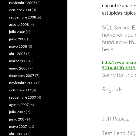
noviembre 2008
(2)
encontré una res
octubre 2008
(3)
estúpidas, típica
septiembre 2008
(6)
agosto 2008
(4)
SQL Server Ex
julio 2008
(2)
however you c
junio 2008
(3)
bundled with 
mayo 2008
(3)
here:
abril 2008
(5)
marzo 2008
(8)
http://www.micro
enero 2008
(7)
5D1A-413D-8319-
Sorry for the 
diciembre 2007
(7)
noviembre 2007
(5)
Regards.
octubre 2007
(4)
septiembre 2007
(4)
agosto 2007
(6)
julio 2007
(7)
Jeff Papiez
junio 2007
(4)
mayo 2007
(11)
Test Lead, S
abril 2007
(6)