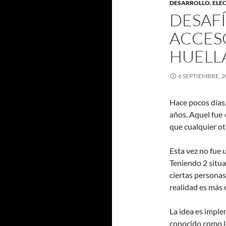
DESARROLLO
,
ELE
DESAF
ACCESO
HUELL
6 SEPTIEMBRE, 2
Hace pocos días
años. Aquel fue 
que cualquier ot
Esta vez no fue 
Teniendo 2 situa
ciertas personas
realidad es más 
La idea es imple
conocido como le