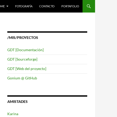
LTAR AL CONTENIDO
OME
FOTOGRAFÍA
CONTACTO
PORTAFOLIO
/MIS/PROYECTOS
GDT [Documentación]
GDT [Sourceforge]
GDT [Web del proyecto]
Gonium @ GitHub
AMISTADES
Karina