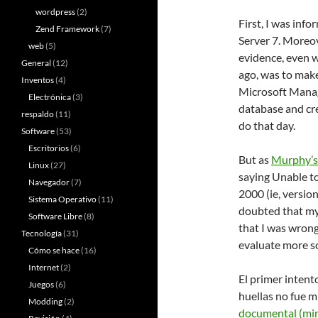
wordpress
(2)
First, I was inf
Zend Framework
(7)
Server 7. Moreove
web
(5)
evidence, even wo
General
(12)
ago, was to mak
Inventos
(4)
Microsoft Manag
Electrónica
(3)
database and cre
respaldo
(11)
do that day.
Software
(53)
Escritorios
(6)
But as
Murphy’s
Linux
(27)
saying Unable to
Navegador
(7)
2000 (ie, versio
Sistema Operativo
(11)
doubted that my 
Software Libre
(8)
that I was wrong
Tecnología
(31)
evaluate more so
Cómo se hace
(16)
Internet
(2)
El primer intent
Juegos
(6)
huellas no fue 
Modding
(2)
documental (mi