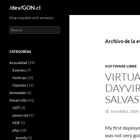
Buscar
/dev/GON.cl
blog respaldo anti-amnesia
Buscar:
Archivo de la e
CATEGORÍAS
Actualidad
(29)
SOFTWARE LIBRE
Eventos
(7)
VIRTUA
Noticias
(15)
DAY
VI
Opinión
(11)
Amistades
(2)
SALVAS
Desarrollo
(41)
GDT
(3)
18 ENERO, 2009
javascript
(1)
KDE
(1)
My first deploym
php
(18)
was not very go
joomla
(1)