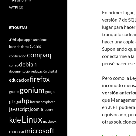
Revisión
(4)
WTF!
(2)
En primer lugar,
versión 7 de SQL
lugar para hacer
ETIQUETAS
tranquilo codea
.net
ajax
apple
archlinux
hacer una copia 
C
cms
base de datos
Suponiendo que 
compaq
conectarme a la 
codificación
pensé hacer ese 
debian
correo
documentación
educación digital
firefox
Pero como la Le
educacion
incómodo mensa
gonium
gnome
google
versión anteri
hp
que Management 
gtk
gui
internet explorer
en .NET pudiera 
javascript
joomla
jquery
equivocado, per
Linux
kde
otras soluciones
macbook
microsoft
macosx
V