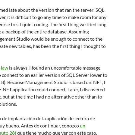
ormed late about the version that ran the server: SQL
r, it is difficult to go any time to make room for any
rse to sit quiet coding. The first thing we tried long
e a backup of the entire database. Assuming
ement Studio would be enough to connect to the
ate new tables, has been the first thing I thought to
 law
is always, I found an uncomfortable message,
 connect to an earlier version of SQL Server lower to
n 8). Because Management Studio is based on. NET, I
.NET application could connect. Later, I discovered
, but at the time I had no alternative other than to
lutions.
o de implantación de la aplicación de lectura de
muy bueno. Antes de continuar, conozco
un
nuto 28)
que tiene mucho que ver con este caso.