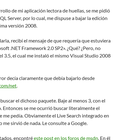
rollo de mi aplicación lectora de huellas, se me pidió
QL Server, por lo cual, me dispuse a bajar la edición
tima versión 2008.
larla, recibí el mensaje de que requería que estuviera
osoft .NET Framework 2.0 SP2». ¿Qué? ¿Pero, no
el 3.5, el cual me instaló el mismo Visual Studio 2008
ror decía claramente que debía bajarlo desde
com/net
.
uscar el dichoso paquete. Baje al menos 3, con el
 Entonces se me ocurrió buscar literalmente el
e me pedía. Obviamente el Live Search integrado en
 me sirvió de nada. Le consulte a Google.
ltados, encontré
este post en los foros de msdn
. En él