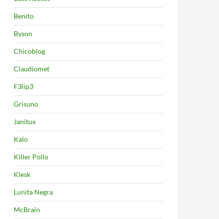
Benito
Byson
Chicoblog
Claudiomet
F3lip3
Grisuno
Janitux
Kalo
Killer Pollo
Klesk
Lunita Negra
McBrain