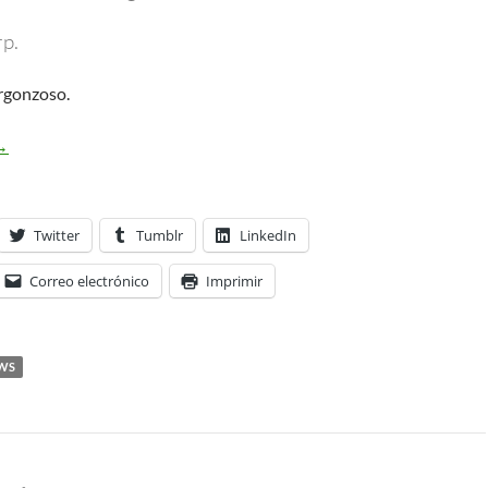
p.
rgonzoso.
indows: Sistema Espaguetti
→
Twitter
Tumblr
LinkedIn
Correo electrónico
Imprimir
WS