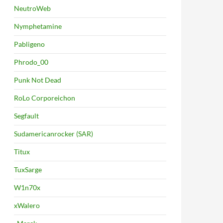
NeutroWeb
Nymphetamine
Pabligeno
Phrodo_00
Punk Not Dead
RoLo Corporeichon
Segfault
Sudamericanrocker (SAR)
Titux
TuxSarge
W1n70x
xWalero