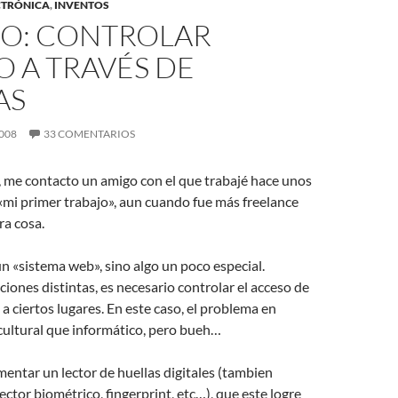
CTRÓNICA
,
INVENTOS
ÍO: CONTROLAR
 A TRAVÉS DE
AS
008
33 COMENTARIOS
, me contacto un amigo con el que trabajé hace unos
«mi primer trabajo», aun cuando fue más freelance
ra cosa.
un «sistema web», sino algo un poco especial.
ciones distintas, es necesario controlar el acceso de
 a ciertos lugares. En este caso, el problema en
cultural que informático, pero bueh…
mentar un lector de huellas digitales (tambien
ctor biométrico, fingerprint, etc…), que este logre