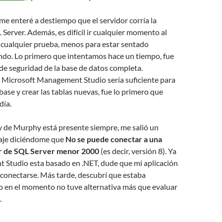
 me enteré a destiempo que el servidor corría la
 Server. Además, es difícil ir cualquier momento al
 cualquier prueba, menos para estar sentado
ndo. Lo primero que intentamos hace un tiempo, fue
de seguridad de la base de datos completa.
Microsoft Management Studio sería suficiente para
base y crear las tablas nuevas, fue lo primero que
día.
y de Murphy está presente siempre, me salió un
je diciéndome que
No se puede conectar a una
or de SQL Server menor 2000
(es decir, versión 8). Ya
Studio esta basado en .NET, dude que mi aplicación
conectarse. Más tarde, descubrí que estaba
o en el momento no tuve alternativa más que evaluar
.
irtualBox! You save my day
VirtualBox! Me salvaste el día