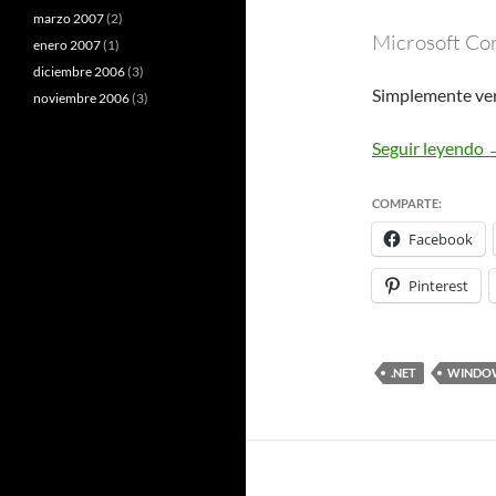
marzo 2007
(2)
Microsoft Cor
enero 2007
(1)
diciembre 2006
(3)
Simplemente ve
noviembre 2006
(3)
W
Seguir leyendo
COMPARTE:
Facebook
Pinterest
.NET
WINDO