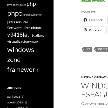
Seguir leyendo
php
mvc
opensource
php5
COMPARTE:
phpdocumentor
Facebook
poo
servicio
Software Libre
ubuntu
Pinterest
v3418la
virtualbox
virtualización
web2.0
windows
.NET
SQL SE
zend
framework
SISTEMA OPERATI
WINDO
ARCHIVOS
ESPAG
abril 2016
(1)
agosto 2012
(1)
5 NOVIEMBRE, 2