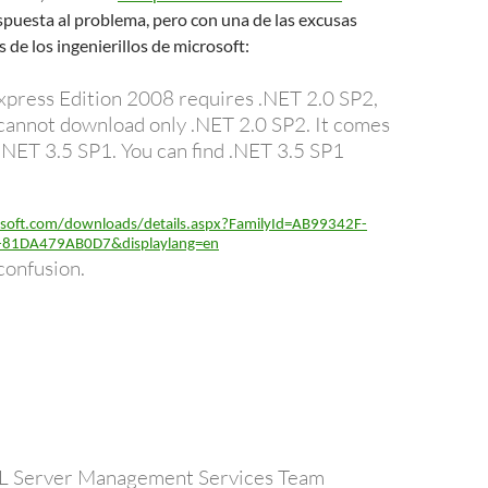
puesta al problema, pero con una de las excusas
s de los ingenierillos de microsoft:
press Edition 2008 requires .NET 2.0 SP2,
annot download only .NET 2.0 SP2. It comes
.NET 3.5 SP1. You can find .NET 3.5 SP1
soft.com/downloads/details.aspx?FamilyId=AB99342F-
81DA479AB0D7&displaylang=en
confusion.
QL Server Management Services Team