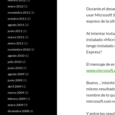
febrero 2012
(1)
enero 2012
(1)
Durante el desar
noviembre 2011
(1)
usar Microsoft S
octubre 2011
(2)
express de la úl
agosto 2011
(2)
junio 2011
(1)
Al intentar insta
marzo 2011
(1)
instalado «Micr
enero 2011
(1)
tengo instalado 
noviembre 2010
(1)
Express?
agosto 2010
(1)
julio 2010
(2)
El mensaje de er
junio 2010
(1)
www.microsoft.
agosto 2009
(2)
junio 2009
(1)
Bueno… intenté b
abril 2009
(1)
mismo resultado.
marzo 2009
(2)
nombre de lo qu
febrero 2009
(1)
microsoft.com no
enero 2009
(9)
diciembre 2008
(6)
Y entre los resu