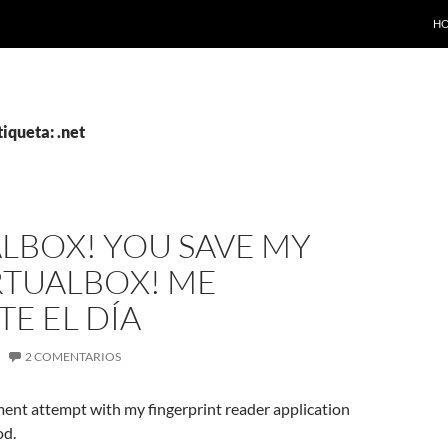
SA
H
tiqueta: .net
LBOX! YOU SAVE MY
RTUALBOX! ME
TE EL DÍA
2 COMENTARIOS
ent attempt with my fingerprint reader application
od.