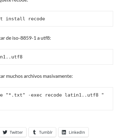
t install recode
car de iso-8859-1 a utf8:
n1..utf8
icar muchos archivos masivamente:
e "*.txt" -exec recode latin1..utf8 "
Twitter
Tumblr
LinkedIn