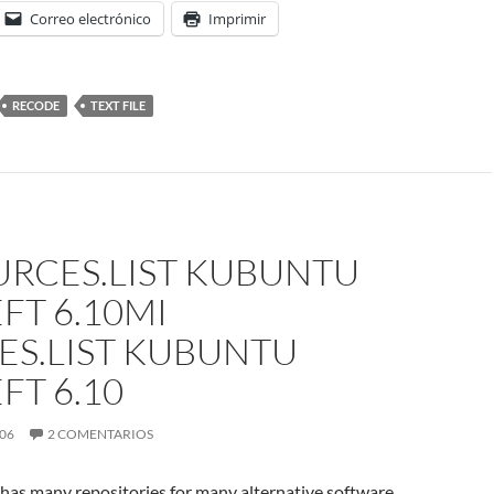
Correo electrónico
Imprimir
RECODE
TEXT FILE
URCES.LIST KUBUNTU
FT 6.10
MI
ES.LIST KUBUNTU
FT 6.10
006
2 COMENTARIOS
t has many repositories for many alternative software,