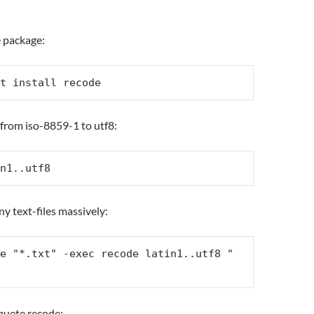
e package:
t install recode
from iso-8859-1 to utf8:
n1..utf8
y text-files massively:
e "*.txt" -exec recode latin1..utf8 "
aquete recode: