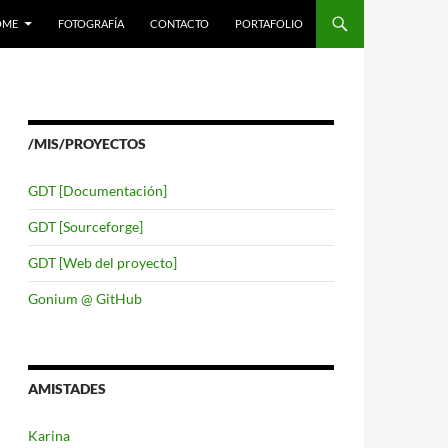
LTAR AL CONTENIDO
OME
FOTOGRAFÍA
CONTACTO
PORTAFOLIO
/MIS/PROYECTOS
GDT [Documentación]
GDT [Sourceforge]
GDT [Web del proyecto]
Gonium @ GitHub
AMISTADES
Karina