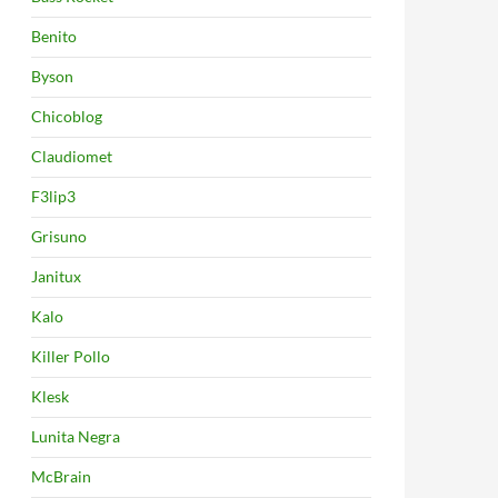
Benito
Byson
Chicoblog
Claudiomet
F3lip3
Grisuno
Janitux
 Eft 6.10
Kalo
Killer Pollo
Klesk
Lunita Negra
McBrain