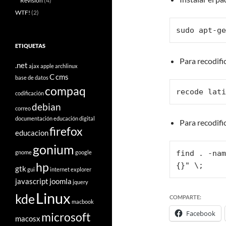
Revisión
(4)
WTF!
(2)
sudo apt-ge
ETIQUETAS
Para recodifi
.net
ajax
apple
archlinux
C
cms
base de datos
compaq
recode lati
codificación
debian
correo
documentación
educación digital
Para recodif
firefox
educacion
gonium
gnome
google
find . -nam
hp
{}" \;
gtk
gui
internet explorer
javascript
joomla
jquery
Linux
kde
COMPARTE:
macbook
Facebook
microsoft
macosx