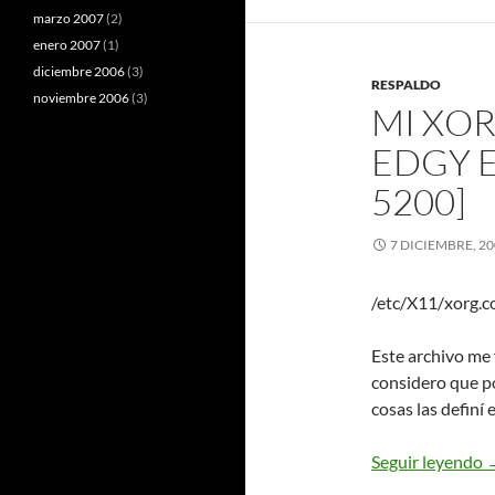
marzo 2007
(2)
enero 2007
(1)
diciembre 2006
(3)
RESPALDO
noviembre 2006
(3)
MI XO
EDGY E
5200]
7 DICIEMBRE, 2
/etc/X11/xorg.c
Este archivo me
considero que p
cosas las definí 
M
Seguir leyendo