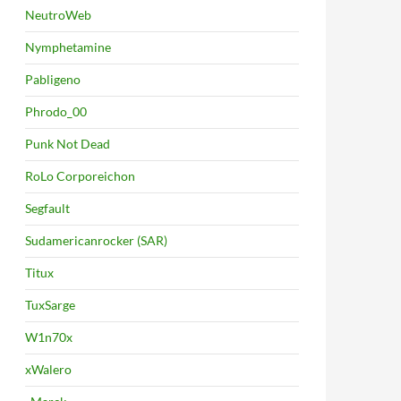
NeutroWeb
Nymphetamine
Pabligeno
Phrodo_00
Punk Not Dead
RoLo Corporeichon
Segfault
Sudamericanrocker (SAR)
Titux
TuxSarge
W1n70x
xWalero