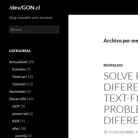
Buscar
/dev/GON.cl
blog respaldo anti-amnesia
Buscar:
Archivo por me
CATEGORÍAS
Actualidad
(29)
RESPALDO
Eventos
(7)
SOLVE
Noticias
(15)
DIFER
Opinión
(11)
Amistades
(2)
TEXT-F
Desarrollo
(41)
PROBL
GDT
(3)
javascript
(1)
DIFER
KDE
(1)
php
(18)
21 DICIEMBRE, 
joomla
(1)