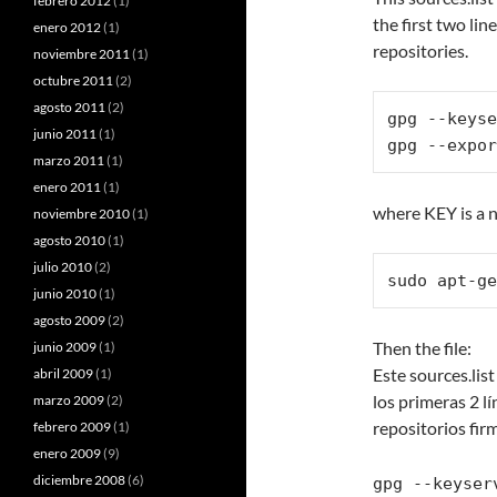
febrero 2012
(1)
the first two li
enero 2012
(1)
repositories.
noviembre 2011
(1)
octubre 2011
(2)
agosto 2011
(2)
gpg --keyse
junio 2011
(1)
gpg --expor
marzo 2011
(1)
enero 2011
(1)
where KEY is a 
noviembre 2010
(1)
agosto 2010
(1)
julio 2010
(2)
sudo apt-ge
junio 2010
(1)
agosto 2009
(2)
Then the file:
junio 2009
(1)
Este sources.lis
abril 2009
(1)
los primeras 2 l
marzo 2009
(2)
repositorios fir
febrero 2009
(1)
enero 2009
(9)
diciembre 2008
(6)
gpg --keyser