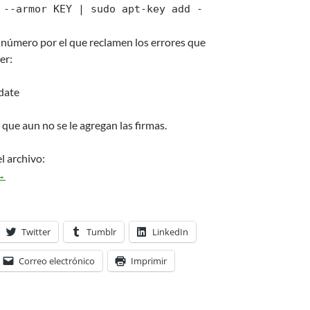
 --armor KEY | sudo apt-key add -
 número por el que reclamen los errores que
er:
date
 que aun no se le agregan las firmas.
l archivo:
y sources.list Kubuntu Edgy Eft 6.10
Mi sources.list Kubuntu Edgy
→
Twitter
Tumblr
LinkedIn
Correo electrónico
Imprimir