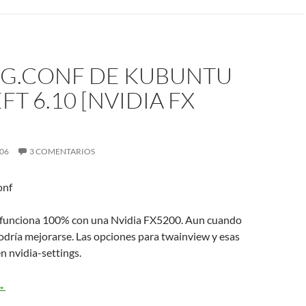
RG.CONF DE KUBUNTU
FT 6.10 [NVIDIA FX
006
3 COMENTARIOS
onf
 funciona 100% con una Nvidia FX5200. Aun cuando
odría mejorarse. Las opciones para twainview y esas
en nvidia-settings.
i xorg.conf de Kubuntu Edgy Eft 6.10 [NVIDIA FX 5200]
→