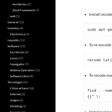
wordpress
(2)
Zend Framework
(7)
Install recod
web
(5)
General
(12)
Inventos
(4)
sudo apt-ge
Electrónica
(3)
respaldo
(11)
To re-encode 
Software
(53)
Escritorios
(6)
Linux
(27)
recode lati
Navegador
(7)
Sistema Operativo
(11)
To recode man
Software Libre
(8)
Tecnología
(31)
Cómo se hace
(16)
find . -nam
Internet
(2)
{}" \;
Juegos
(6)
Modding
(2)
Instalar el p