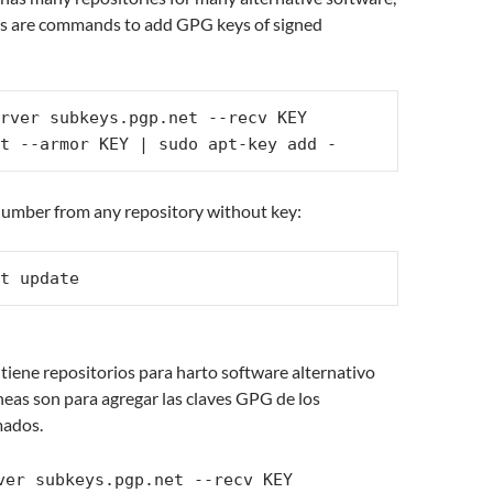
nes are commands to add GPG keys of signed
rver subkeys.pgp.net --recv KEY

t --armor KEY | sudo apt-key add - 
number from any repository without key:
t update
t tiene repositorios para harto software alternativo
íneas son para agregar las claves GPG de los
mados.
ver subkeys.pgp.net --recv KEY