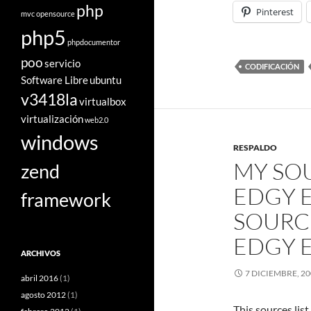
php
Pinterest
mvc
opensource
php5
phpdocumentor
poo
servicio
CODIFICACIÓN
Software Libre
ubuntu
v3418la
virtualbox
virtualización
web2.0
windows
RESPALDO
MY SO
zend
EDGY E
framework
SOURC
EDGY E
ARCHIVOS
7 DICIEMBRE, 2
abril 2016
(1)
agosto 2012
(1)
This sources.lis