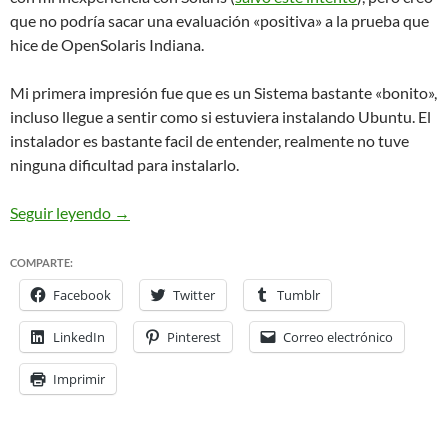
que no podría sacar una evaluación «positiva» a la prueba que
hice de OpenSolaris Indiana.
Mi primera impresión fue que es un Sistema bastante «bonito»,
incluso llegue a sentir como si estuviera instalando Ubuntu. El
instalador es bastante facil de entender, realmente no tuve
ninguna dificultad para instalarlo.
OpenSolaris 2008.05: pretty but…
OpenSolaris 2
Seguir leyendo
→
COMPARTE:
Facebook
Twitter
Tumblr
LinkedIn
Pinterest
Correo electrónico
Imprimir