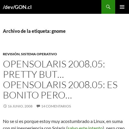
Buscar
/dev/GON.cl
SALTAR
MENÚ
AL
PRINCI
CONTENIDO
Archivo de la etiqueta: gnome
REVISIÓN
,
SISTEMA OPERATIVO
OPENSOLARIS 2008.05:
PRETTY BUT…
OPENSOLARIS 2008.05: ES
BONITO PERO…
16 JUNIO, 2008
14 COMENTARIOS
No se si es porque estoy muy acostumbrado a Linux, en suma
con mi inexperiencia con Solaris (
salvo este intento
), pero creo