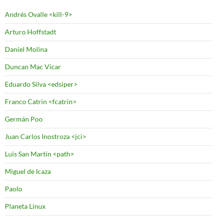
Andrés Ovalle <kill-9>
Arturo Hoffstadt
Daniel Molina
Duncan Mac Vicar
Eduardo Silva <edsiper>
Franco Catrin <fcatrin>
Germán Poo
Juan Carlos Inostroza <jci>
Luis San Martín <path>
Miguel de Icaza
Paolo
Planeta Linux