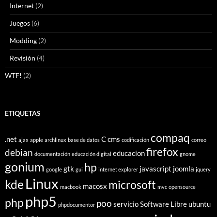
Internet
(2)
Juegos
(6)
Modding
(2)
Revisión
(4)
WTF!
(2)
ETIQUETAS
compaq
.net
C
cms
ajax
apple
archlinux
base de datos
codificación
correo
firefox
debian
educacion
documentación
educación digital
gnome
gonium
hp
gtk
javascript
joomla
google
gui
internet explorer
jquery
Linux
kde
microsoft
macosx
macbook
mvc
opensource
php5
php
poo
servicio
Software Libre
ubuntu
phpdocumentor