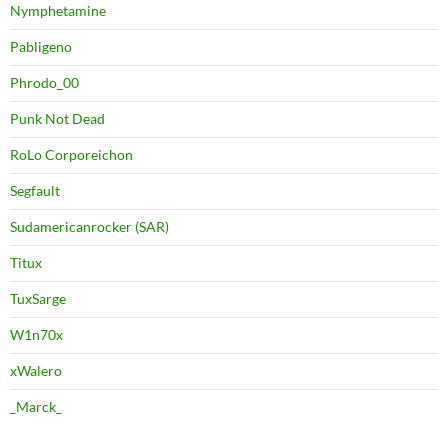
Nymphetamine
Pabligeno
Phrodo_00
Punk Not Dead
RoLo Corporeichon
Segfault
Sudamericanrocker (SAR)
Titux
TuxSarge
W1n70x
xWalero
_Marck_