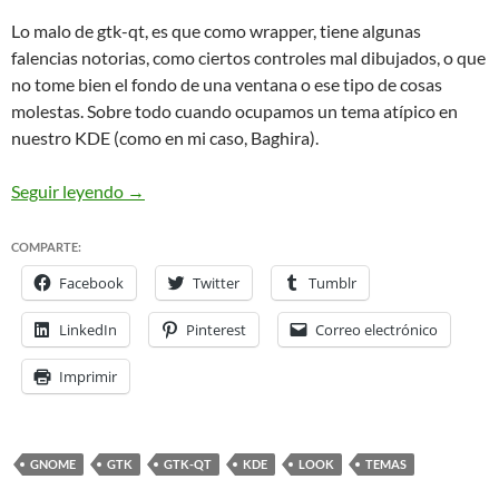
Lo malo de gtk-qt, es que como wrapper, tiene algunas
falencias notorias, como ciertos controles mal dibujados, o que
no tome bien el fondo de una ventana o ese tipo de cosas
molestas. Sobre todo cuando ocupamos un tema atípico en
nuestro KDE (como en mi caso, Baghira).
El look de las aplicaciones GTK cuando usamos 
Seguir leyendo
→
COMPARTE:
Facebook
Twitter
Tumblr
LinkedIn
Pinterest
Correo electrónico
Imprimir
GNOME
GTK
GTK-QT
KDE
LOOK
TEMAS