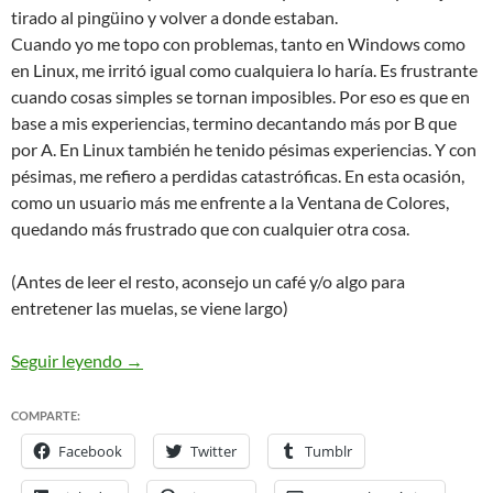
tirado al pingüino y volver a donde estaban.
Cuando yo me topo con problemas, tanto en Windows como
en Linux, me irritó igual como cualquiera lo haría. Es frustrante
cuando cosas simples se tornan imposibles. Por eso es que en
base a mis experiencias, termino decantando más por B que
por A. En Linux también he tenido pésimas experiencias. Y con
pésimas, me refiero a perdidas catastróficas. En esta ocasión,
como un usuario más me enfrente a la Ventana de Colores,
quedando más frustrado que con cualquier otra cosa.
(Antes de leer el resto, aconsejo un café y/o algo para
entretener las muelas, se viene largo)
Rompiendo la maldición de la Ventana de colores
Seguir leyendo
→
COMPARTE:
Facebook
Twitter
Tumblr