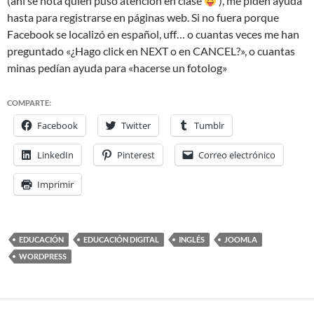
(ahi se nota quien puso atención en clase
), me piden ayuda
hasta para registrarse en páginas web. Si no fuera porque
Facebook se localizó en español, uff… o cuantas veces me han
preguntado «¿Hago click en NEXT o en CANCEL?», o cuantas
minas pedían ayuda para «hacerse un fotolog»
COMPARTE:
Facebook
Twitter
Tumblr
LinkedIn
Pinterest
Correo electrónico
Imprimir
EDUCACIÓN
EDUCACIÓN DIGITAL
INGLÉS
JOOMLA
WORDPRESS