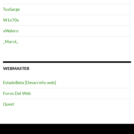
TuxSarge
W1n70x
xWalero
_Marck_
WEBMASTER
EstadoBeta [Desarrollo web]
Foros Del Web
Quest