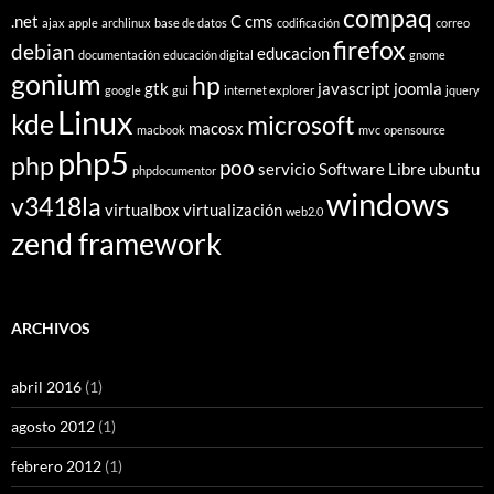
compaq
.net
C
cms
ajax
apple
archlinux
base de datos
codificación
correo
firefox
debian
educacion
documentación
educación digital
gnome
gonium
hp
gtk
javascript
joomla
google
gui
internet explorer
jquery
Linux
kde
microsoft
macosx
macbook
mvc
opensource
php5
php
poo
servicio
Software Libre
ubuntu
phpdocumentor
windows
v3418la
virtualbox
virtualización
web2.0
zend framework
ARCHIVOS
abril 2016
(1)
agosto 2012
(1)
febrero 2012
(1)