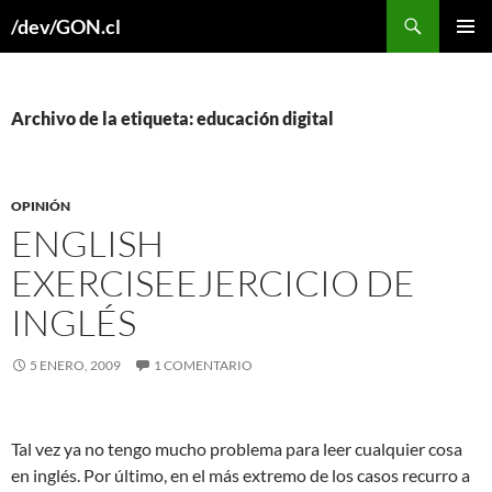
Buscar
/dev/GON.cl
SALTAR
MENÚ
AL
PRINCI
CONTENIDO
Archivo de la etiqueta: educación digital
OPINIÓN
ENGLISH
EXERCISE
EJERCICIO DE
INGLÉS
5 ENERO, 2009
1 COMENTARIO
Tal vez ya no tengo mucho problema para leer cualquier cosa
en inglés. Por último, en el más extremo de los casos recurro a