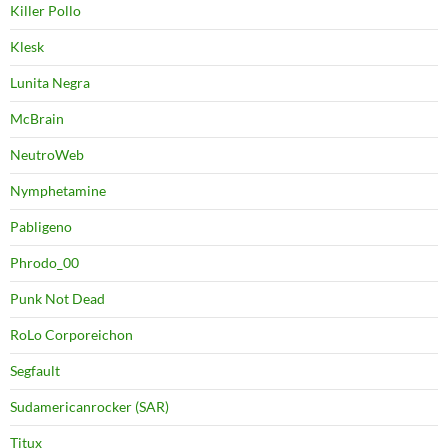
Killer Pollo
Klesk
Lunita Negra
McBrain
NeutroWeb
Nymphetamine
Pabligeno
Phrodo_00
Punk Not Dead
RoLo Corporeichon
Segfault
Sudamericanrocker (SAR)
Titux