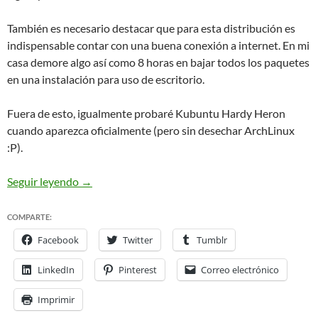
También es necesario destacar que para esta distribución es
indispensable contar con una buena conexión a internet. En mi
casa demore algo así como 8 horas en bajar todos los paquetes
en una instalación para uso de escritorio.
Fuera de esto, igualmente probaré Kubuntu Hardy Heron
cuando aparezca oficialmente (pero sin desechar ArchLinux
:P).
ArchLinux en mi HP Compaq v3418LA
Seguir leyendo
→
COMPARTE:
Facebook
Twitter
Tumblr
LinkedIn
Pinterest
Correo electrónico
Imprimir