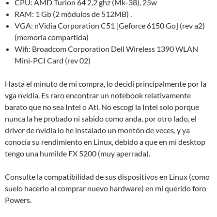
CPU: AMD Turion 64 2,2 ghz (Mk-38), 25w
RAM: 1 Gb (2 módulos de 512MB) .
VGA: nVidia Corporation C51 [Geforce 6150 Go] (rev a2)
(memoria compartida)
Wifi: Broadcom Corporation Dell Wireless 1390 WLAN
Mini-PCI Card (rev 02)
Hasta el minuto de mi compra, lo decidí principalmente por la
vga nvidia. Es raro encontrar un notebook relativamente
barato que no sea Intel o Ati. No escogí la Intel solo porque
nunca la he probado ni sabido como anda, por otro lado, el
driver de nvidia lo he instalado un montón de veces, y ya
conocía su rendimiento en Linux, debido a que en mi desktop
tengo una humilde FX 5200 (muy aperrada).
Consulte la compatibilidad de sus dispositivos en Linux (como
suelo hacerlo al comprar nuevo hardware) en mi querido foro
Powers.