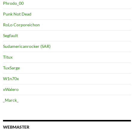
Phrodo_00
Punk Not Dead
RoLo Corporeichon
Segfault
Sudamericanrocker (SAR)
Titux
TuxSarge
W1n70x
xWalero
_Marck_
WEBMASTER