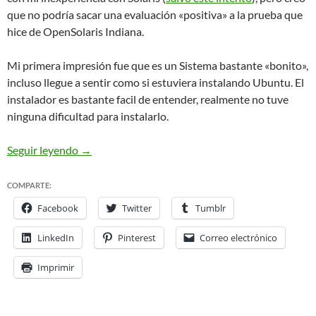
que no podría sacar una evaluación «positiva» a la prueba que
hice de OpenSolaris Indiana.
Mi primera impresión fue que es un Sistema bastante «bonito»,
incluso llegue a sentir como si estuviera instalando Ubuntu. El
instalador es bastante facil de entender, realmente no tuve
ninguna dificultad para instalarlo.
OpenSolaris 2008.05: pretty but…
OpenSolaris 2
Seguir leyendo
→
COMPARTE:
Facebook
Twitter
Tumblr
LinkedIn
Pinterest
Correo electrónico
Imprimir