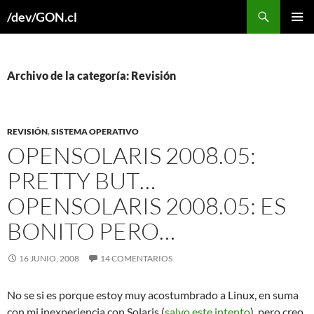
Buscar
/dev/GON.cl
SALTAR
MENÚ
AL
PRINCI
CONTENIDO
Archivo de la categoría: Revisión
REVISIÓN
,
SISTEMA OPERATIVO
OPENSOLARIS 2008.05:
PRETTY BUT…
OPENSOLARIS 2008.05: ES
BONITO PERO…
16 JUNIO, 2008
14 COMENTARIOS
No se si es porque estoy muy acostumbrado a Linux, en suma
con mi inexperiencia con Solaris (
salvo este intento
), pero creo