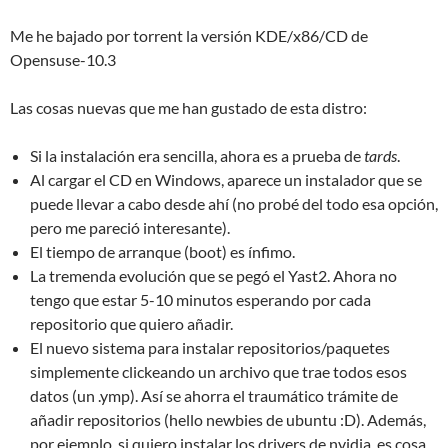
Me he bajado por torrent la versión KDE/x86/CD de
Opensuse-10.3
Las cosas nuevas que me han gustado de esta distro:
Si la instalación era sencilla, ahora es a prueba de
tards
.
Al cargar el CD en Windows, aparece un instalador que se
puede llevar a cabo desde ahí (no probé del todo esa opción,
pero me pareció interesante).
El tiempo de arranque (boot) es ínfimo.
La tremenda evolución que se pegó el Yast2. Ahora no
tengo que estar 5-10 minutos esperando por cada
repositorio que quiero añadir.
El nuevo sistema para instalar repositorios/paquetes
simplemente clickeando un archivo que trae todos esos
datos (un .ymp). Así se ahorra el traumático trámite de
añadir repositorios (hello newbies de ubuntu :D). Además,
por ejemplo, si quiero instalar los drivers de nvidia, es cosa