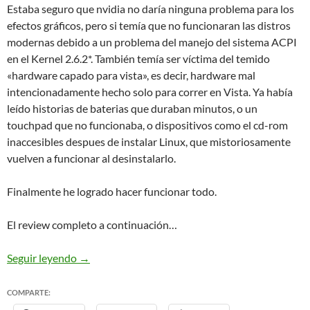
Estaba seguro que nvidia no daría ninguna problema para los
efectos gráficos, pero si temía que no funcionaran las distros
modernas debido a un problema del manejo del sistema ACPI
en el Kernel 2.6.2*. También temía ser víctima del temido
«hardware capado para vista», es decir, hardware mal
intencionadamente hecho solo para correr en Vista. Ya había
leído historias de baterias que duraban minutos, o un
touchpad que no funcionaba, o dispositivos como el cd-rom
inaccesibles despues de instalar Linux, que mistoriosamente
vuelven a funcionar al desinstalarlo.
Finalmente he logrado hacer funcionar todo.
El review completo a continuación…
Compaq Presario V3418LA, Vista y Linux
Seguir leyendo
→
COMPARTE: