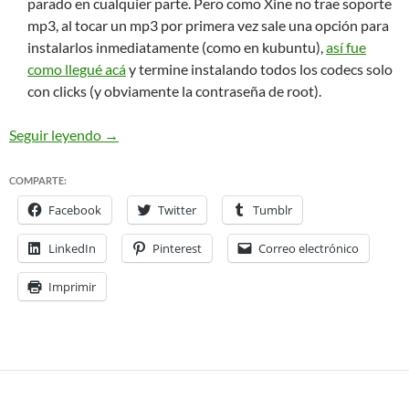
parado en cualquier parte. Pero como Xine no trae soporte
mp3, al tocar un mp3 por primera vez sale una opción para
instalarlos inmediatamente (como en kubuntu),
así fue
como llegué acá
y termine instalando todos los codecs solo
con clicks (y obviamente la contraseña de root).
Probando OpenSuse 10.3 (si oh… sacando pica)
Seguir leyendo
→
COMPARTE:
Facebook
Twitter
Tumblr
LinkedIn
Pinterest
Correo electrónico
Imprimir