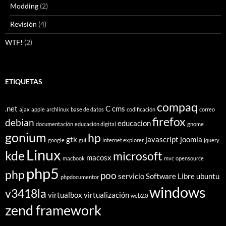
Modding
(2)
Revisión
(4)
WTF!
(2)
ETIQUETAS
compaq
.net
C
cms
ajax
apple
archlinux
base de datos
codificación
correo
firefox
debian
educacion
documentación
educación digital
gnome
gonium
hp
gtk
javascript
joomla
google
gui
internet explorer
jquery
Linux
kde
microsoft
macosx
macbook
mvc
opensource
php5
php
poo
servicio
Software Libre
ubuntu
phpdocumentor
windows
v3418la
virtualbox
virtualización
web2.0
zend framework