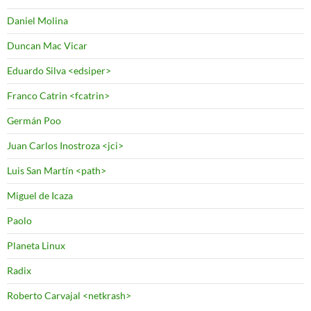
Daniel Molina
Duncan Mac Vicar
Eduardo Silva <edsiper>
Franco Catrin <fcatrin>
Germán Poo
Juan Carlos Inostroza <jci>
Luis San Martín <path>
Miguel de Icaza
Paolo
Planeta Linux
Radix
Roberto Carvajal <netkrash>