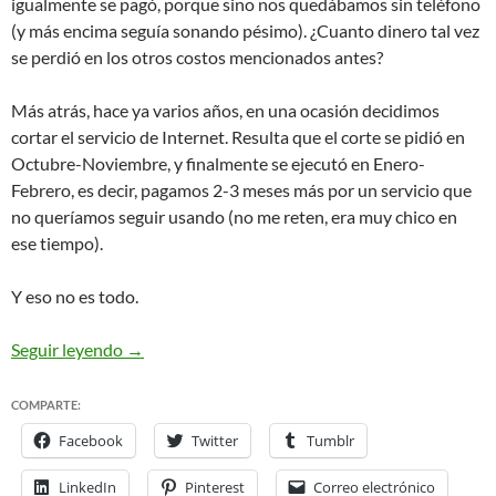
igualmente se pagó, porque sino nos quedábamos sin teléfono
(y más encima seguía sonando pésimo). ¿Cuanto dinero tal vez
se perdió en los otros costos mencionados antes?
Más atrás, hace ya varios años, en una ocasión decidimos
cortar el servicio de Internet. Resulta que el corte se pidió en
Octubre-Noviembre, y finalmente se ejecutó en Enero-
Febrero, es decir, pagamos 2-3 meses más por un servicio que
no queríamos seguir usando (no me reten, era muy chico en
ese tiempo).
Y eso no es todo.
Contratar Telefónica significa irse a pérdida
Seguir leyendo
→
COMPARTE:
Facebook
Twitter
Tumblr
LinkedIn
Pinterest
Correo electrónico