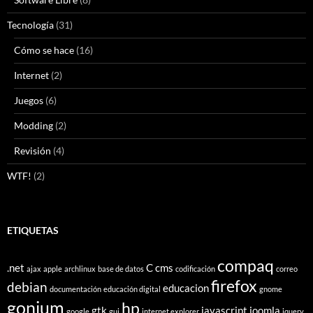
Tecnología
(31)
Cómo se hace
(16)
Internet
(2)
Juegos
(6)
Modding
(2)
Revisión
(4)
WTF!
(2)
ETIQUETAS
compaq
.net
C
cms
ajax
apple
archlinux
base de datos
codificación
correo
firefox
debian
educacion
documentación
educación digital
gnome
gonium
hp
gtk
javascript
joomla
google
gui
internet explorer
jquery