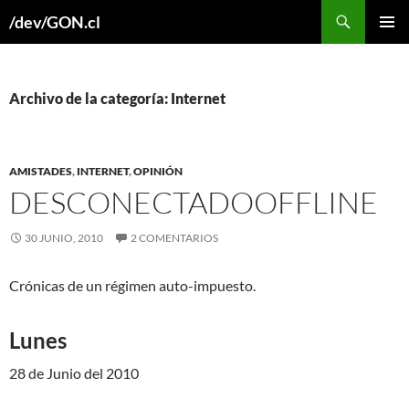
Buscar
/dev/GON.cl
SALTAR
MENÚ
AL
PRINCI
CONTENIDO
Archivo de la categoría: Internet
AMISTADES
,
INTERNET
,
OPINIÓN
DESCONECTADO
OFFLINE
30 JUNIO, 2010
2 COMENTARIOS
Crónicas de un régimen auto-impuesto.
Lunes
28 de Junio del 2010