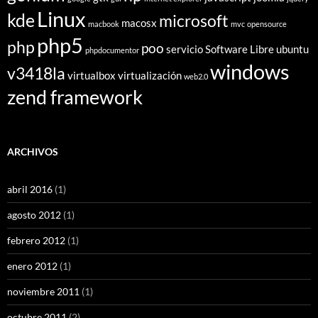
Linux
kde
microsoft
macosx
macbook
mvc
opensource
php5
php
poo
servicio
Software Libre
ubuntu
phpdocumentor
windows
v3418la
virtualbox
virtualización
web2.0
zend framework
ARCHIVOS
abril 2016
(1)
agosto 2012
(1)
febrero 2012
(1)
enero 2012
(1)
noviembre 2011
(1)
octubre 2011
(2)