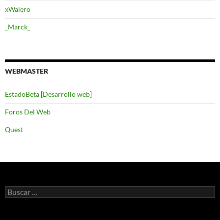
xWalero
_Marck_
WEBMASTER
EstadoBeta [Desarrollo web]
Foros Del Web
Quest
Buscar: