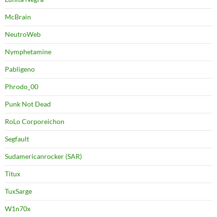
McBrain
NeutroWeb
Nymphetamine
Pabligeno
Phrodo_00
Punk Not Dead
RoLo Corporeichon
Segfault
Sudamericanrocker (SAR)
Titux
TuxSarge
W1n70x