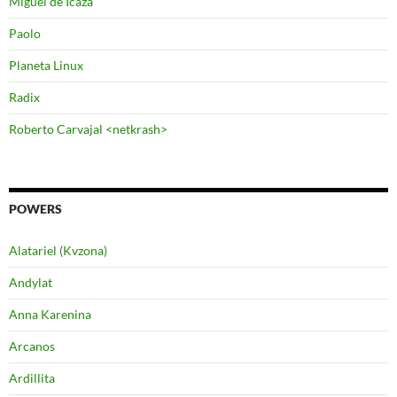
Miguel de Icaza
Paolo
Planeta Linux
Radix
Roberto Carvajal <netkrash>
POWERS
Alatariel (Kvzona)
Andylat
Anna Karenina
Arcanos
Ardillita