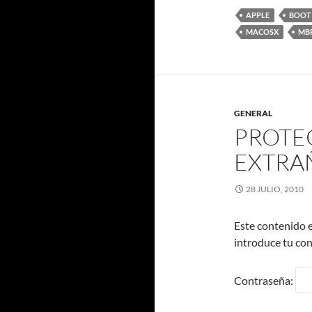
APPLE
BOOT
MACOSX
MB
GENERAL
PROTE
EXTRA
28 JULIO, 2010
Este contenido e
introduce tu con
Contraseña: