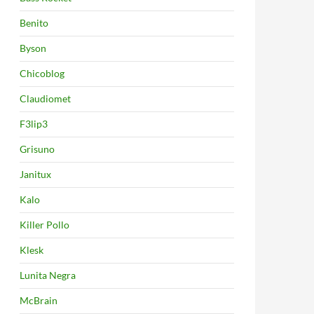
Benito
Byson
Chicoblog
Claudiomet
F3lip3
Grisuno
Janitux
Kalo
Killer Pollo
Klesk
Lunita Negra
McBrain