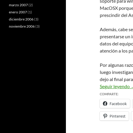
soporte para win
marzo 2007
(2)
MacOSX porque t
enero 2007
(1)
prescindir del A
diciembre 2006
(3)
noviembre 2006
(3)
Además, cabe señ
presentarse un i
datos del equip
atención a los p
Por algunas razo
luego investigan
dejo al final par
T
Seguir leyendo
COMPARTE:
Facebook
Pinterest