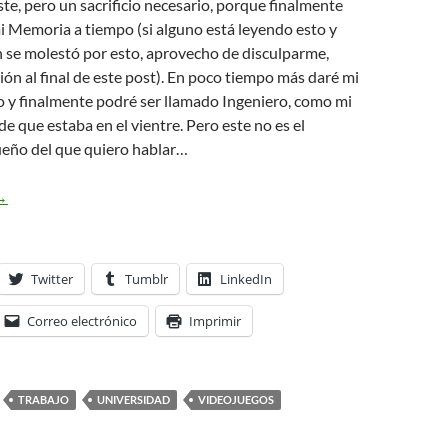
iste, pero un sacrificio necesario, porque finalmente
i Memoria a tiempo (si alguno está leyendo esto y
 se molestó por esto, aprovecho de disculparme,
ón al final de este post). En poco tiempo más daré mi
 y finalmente podré ser llamado Ingeniero, como mi
de que estaba en el vientre. Pero este no es el
eño del que quiero hablar…
aciendo realidad un pequeño gran sueño
→
Twitter
Tumblr
LinkedIn
Correo electrónico
Imprimir
TRABAJO
UNIVERSIDAD
VIDEOJUEGOS