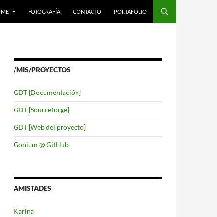
LTAR AL CONTENIDO
OME
FOTOGRAFÍA
CONTACTO
PORTAFOLIO
/MIS/PROYECTOS
GDT [Documentación]
GDT [Sourceforge]
GDT [Web del proyecto]
Gonium @ GitHub
AMISTADES
Karina