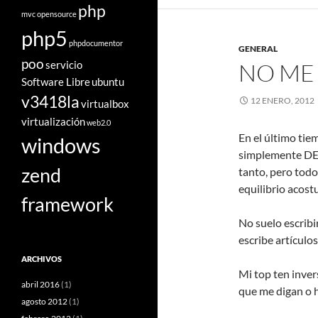
php
mvc
opensource
php5
phpdocumentor
GENERAL
poo
servicio
NO ME
Software Libre
ubuntu
v3418la
12 ENERO, 2012
virtualbox
virtualización
web2.0
En el último ti
windows
simplemente DET
zend
tanto, pero todo
equilibrio acos
framework
No suelo escribi
escribe artículo
ARCHIVOS
Mi top ten inver
abril 2016
(1)
que me digan o 
agosto 2012
(1)