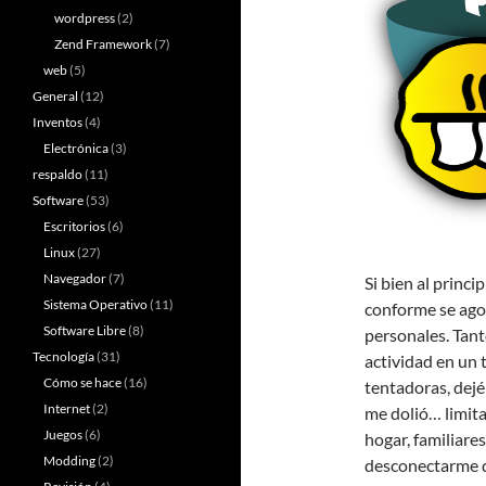
wordpress
(2)
Zend Framework
(7)
web
(5)
General
(12)
Inventos
(4)
Electrónica
(3)
respaldo
(11)
Software
(53)
Escritorios
(6)
Linux
(27)
Navegador
(7)
Si bien al princ
Sistema Operativo
(11)
conforme se agot
Software Libre
(8)
personales. Tant
Tecnología
(31)
actividad en un 
Cómo se hace
(16)
tentadoras, dejé
Internet
(2)
me dolió… limita
Juegos
(6)
hogar, familiare
Modding
(2)
desconectarme de