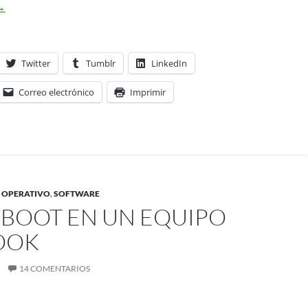
o me diga
→
Twitter
Tumblr
LinkedIn
Correo electrónico
Imprimir
 OPERATIVO
,
SOFTWARE
 BOOT EN UN EQUIPO
OOK
14 COMENTARIOS