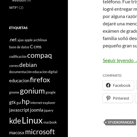
Revisión
(4)
teléfono. Fue tr
WTF!
(2)
logré entregar m
por alguna razón
dejaré una menci
ETIQUETAS
exámen de grado
familia soñó des
.net
ajax
apple
archlinux
pequeño gran su
C
cms
base de datos
compaq
codificación
H
Seguir leyendo
debian
correo
documentación
educación digital
COMPARTE:
firefox
educacion
Facebook
gonium
gnome
google
Pinterest
hp
gtk
gui
internet explorer
javascript
joomla
jquery
Linux
kde
macbook
STUDIOPANGEA
microsoft
macosx