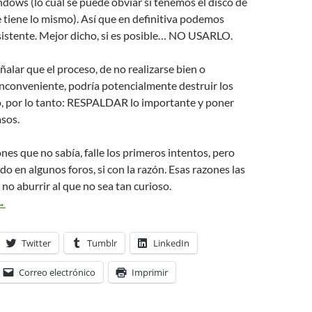
dows (lo cual se puede obviar si tenemos el disco de
iene lo mismo). Así que en definitiva podemos
sistente. Mejor dicho, si es posible… NO USARLO.
alar que el proceso, de no realizarse bien o
nconveniente, podría potencialmente destruir los
o, por lo tanto: RESPALDAR lo importante y poner
asos.
nes que no sabía, falle los primeros intentos, pero
do en algunos foros, si con la razón. Esas razones las
a no aburrir al que no sea tan curioso.
riple Boot en un equipo Macbook
→
Twitter
Tumblr
LinkedIn
Correo electrónico
Imprimir