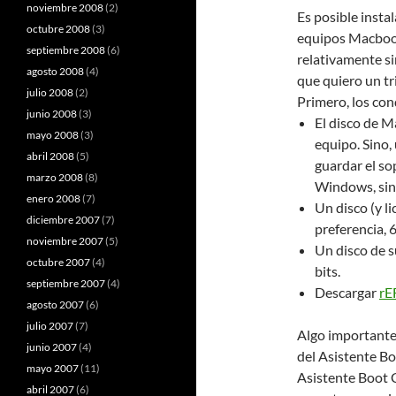
noviembre 2008
(2)
Es posible insta
octubre 2008
(3)
equipos Macbook,
septiembre 2008
(6)
relativamente sim
agosto 2008
(4)
que quiero un tri
julio 2008
(2)
Primero, los co
junio 2008
(3)
El disco de M
mayo 2008
(3)
equipo. Sino,
abril 2008
(5)
guardar el so
marzo 2008
(8)
Windows, sin
enero 2008
(7)
Un disco (y l
diciembre 2007
(7)
preferencia, 6
noviembre 2007
(5)
Un disco de s
octubre 2007
(4)
bits.
septiembre 2007
(4)
Descargar
rE
agosto 2007
(6)
julio 2007
(7)
Algo importante 
junio 2007
(4)
del Asistente B
mayo 2007
(11)
Asistente Boot C
abril 2007
(6)