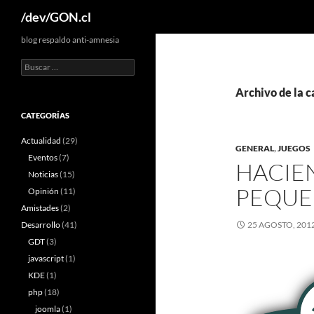
Buscar
/dev/GON.cl
blog respaldo anti-amnesia
Buscar:
Archivo de la c
CATEGORÍAS
Actualidad
(29)
GENERAL
,
JUEGOS
Eventos
(7)
HACIE
Noticias
(15)
PEQUE
Opinión
(11)
Amistades
(2)
Desarrollo
(41)
25 AGOSTO, 201
GDT
(3)
javascript
(1)
KDE
(1)
php
(18)
joomla
(1)