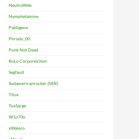
NeutroWeb
Nymphetamine
Pabligeno
Phrodo_00
Punk Not Dead
RoLo Corporeichon
Segfault
Sudamericanrocker (SAR)
Titux
TuxSarge
W1n70x
xWalero