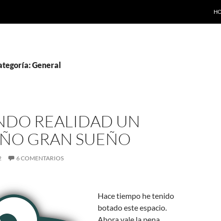
SA
H
ategoría: General
NDO REALIDAD UN
ÑO GRAN SUEÑO
2
6 COMENTARIOS
Hace tiempo he tenido
botado este espacio.
Ahora vale la pena