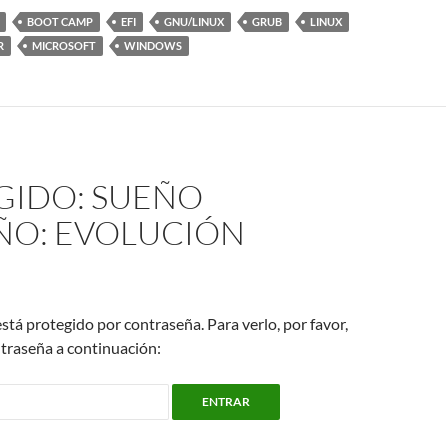
BOOT CAMP
EFI
GNU/LINUX
GRUB
LINUX
R
MICROSOFT
WINDOWS
GIDO:
SUEÑO
ÑO: EVOLUCIÓN
stá protegido por contraseña. Para verlo, por favor,
traseña a continuación: