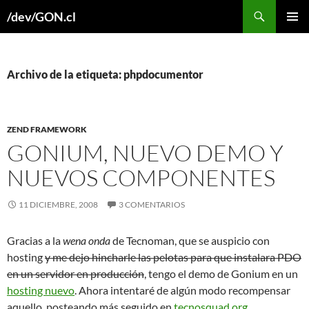
Buscar
/dev/GON.cl
SALTAR
MENÚ
AL
PRINCI
CONTENIDO
Archivo de la etiqueta: phpdocumentor
ZEND FRAMEWORK
GONIUM, NUEVO DEMO Y
NUEVOS COMPONENTES
11 DICIEMBRE, 2008
3 COMENTARIOS
Gracias a la
wena onda
de Tecnoman, que se auspicio con
hosting
y me dejo hincharle las pelotas para que instalara PDO
en un servidor en producción
, tengo el demo de Gonium en un
hosting nuevo
. Ahora intentaré de algún modo recompensar
aquello, posteando más seguido en
tecnosquad.org
.