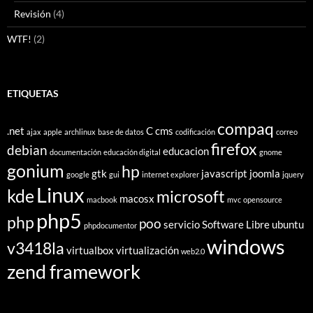
Revisión
(4)
WTF!
(2)
ETIQUETAS
compaq
.net
C
cms
ajax
apple
archlinux
base de datos
codificación
correo
firefox
debian
educacion
documentación
educación digital
gnome
gonium
hp
gtk
javascript
joomla
google
gui
internet explorer
jquery
Linux
kde
microsoft
macosx
macbook
mvc
opensource
php5
php
poo
servicio
Software Libre
ubuntu
phpdocumentor
windows
v3418la
virtualbox
virtualización
web2.0
zend framework