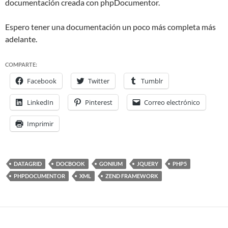
documentación creada con phpDocumentor.
Espero tener una documentación un poco más completa más
adelante.
COMPARTE:
Facebook
Twitter
Tumblr
LinkedIn
Pinterest
Correo electrónico
Imprimir
DATAGRID
DOCBOOK
GONIUM
JQUERY
PHP5
PHPDOCUMENTOR
XML
ZEND FRAMEWORK