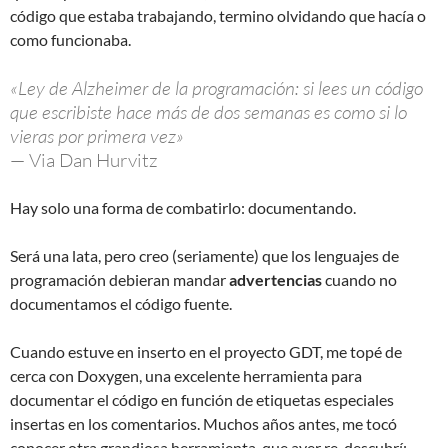
código que estaba trabajando, termino olvidando que hacía o
como funcionaba.
«Ley de Alzheimer de la programación: si lees un código
que escribiste hace más de dos semanas es como si lo
vieras por primera vez»
— Via Dan Hurvitz
Hay solo una forma de combatirlo: documentando.
Será una lata, pero creo (seriamente) que los lenguajes de
programación debieran mandar
advertencias
cuando no
documentamos el código fuente.
Cuando estuve en inserto en el proyecto GDT, me topé de
cerca con Doxygen, una excelente herramienta para
documentar el código en función de etiquetas especiales
insertas en los comentarios. Muchos años antes, me tocó
conocer otra grandiosa herramienta, que ayer re-descubrí: