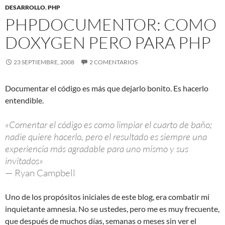
DESARROLLO
,
PHP
PHPDOCUMENTOR: COMO
DOXYGEN PERO PARA PHP
23 SEPTIEMBRE, 2008
2 COMENTARIOS
Documentar el código es más que dejarlo bonito. Es hacerlo
entendible.
«Comentar el código es como limpiar el cuarto de baño;
nadie quiere hacerlo, pero el resultado es siempre una
experiencia más agradable para uno mismo y sus
invitados»
— Ryan Campbell
Uno de los propósitos iniciales de este blog, era combatir mi
inquietante amnesia. No se ustedes, pero me es muy frecuente,
que después de muchos días, semanas o meses sin ver el