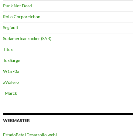
Punk Not Dead
RoLo Corporeichon
Segfault
Sudamericanrocker (SAR)
Titux
TuxSarge
W1n70x
xWalero
_Marck_
WEBMASTER
EstadoBeta [Desarrollo web]