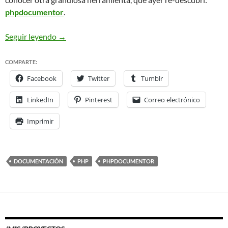
phpdocumentor
.
phpDocumentor: como doxygen pero para PHP
Seguir leyendo
→
COMPARTE:
Facebook
Twitter
Tumblr
LinkedIn
Pinterest
Correo electrónico
Imprimir
DOCUMENTACIÓN
PHP
PHPDOCUMENTOR