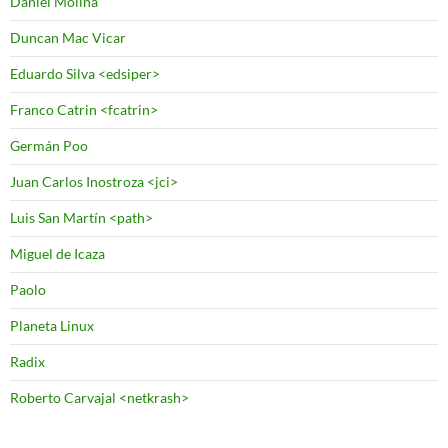
Daniel Molina
Duncan Mac Vicar
Eduardo Silva <edsiper>
Franco Catrin <fcatrin>
Germán Poo
Juan Carlos Inostroza <jci>
Luis San Martín <path>
Miguel de Icaza
Paolo
Planeta Linux
Radix
Roberto Carvajal <netkrash>