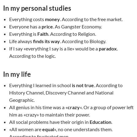
In my personal studies
Everything costs
money
. According to the free market.
Everyone has a
price
. As Gangster Economy.
Everything is
Faith
. According to Religion.
Life always
finds its way
. According to Biology.
If I say «everything I say is a lie» would be a
paradox
.
According to the logic.
In my life
Everything I learned in school
is not true
. According to
History Channel, Discovery Channel and National
Geographic.
All genius in his time was a «
crazy
«. Or a group of power left
him as «crazy» to maintain their power.
All social problems have their origin in
Education
.
«All women are
equal
«, no one understands them.
According to frustrated men.