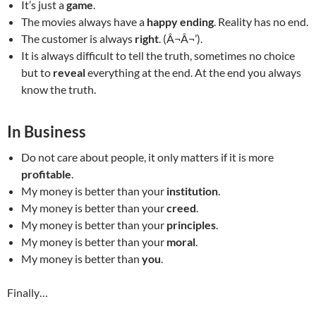
It’s just a
game
.
The movies always have a
happy ending
. Reality has no end.
The customer is always
right
. (Â¬Â¬’).
It is always difficult to tell the truth, sometimes no choice
but to
reveal
everything at the end. At the end you always
know the truth.
In Business
Do not care about people, it only matters if it is more
profitable
.
My money is better than your
institution
.
My money is better than your
creed
.
My money is better than your
principles
.
My money is better than your
moral
.
My money is better than
you
.
Finally…