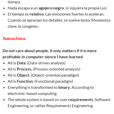
tiempo.
Nada escapa a un
agujero negro
, ni siquiera la propia Luz.
El tiempo es
relativo
. Las emociones fuertes lo aceleran.
Cuando se aprecian los detalles, se vuelve lento. Momentos
clave, lo congelan.
Todo es Física
.
Do not care about people, it only matters if it is more
profitable.In computer sience I have learned
All is
Data
. (Data-driven analysis)
All is
Process
. (Process-oriented analysis)
All is
Object
. (Object-oriented paradigm)
All is
Function
. (Functional paradigm)
Everything is transformed to
binary
. According to
electronic-based computing.
The whole system is based on user
requirements
. Software
Engineering, or rather Requirements Engineering.