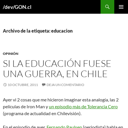
Buscar
/dev/GON.cl
SALTAR
MENÚ
AL
PRINCI
CONTENIDO
Archivo de la etiqueta: educacion
OPINIÓN
SI LA EDUCACIÓN FUESE
UNA GUERRA, EN CHILE
10 OCTUBRE, 2011
DEJA UN COMENTARIO
Ayer vi 2 cosas que me hicieron imaginar esta analogía, las 2
películas de Iron Man y
un episodio más de Tolerancia Cero
(programa de actualidad en Chilevisión).
En el episodio de ayer,
Fernando Paulsen
(periodista) habla en