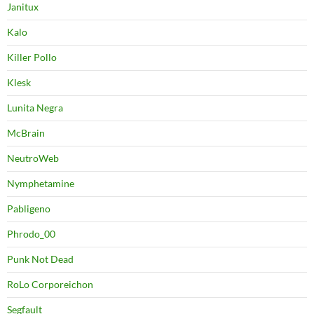
Janitux
Kalo
Killer Pollo
Klesk
Lunita Negra
McBrain
NeutroWeb
Nymphetamine
Pabligeno
Phrodo_00
Punk Not Dead
RoLo Corporeichon
Segfault