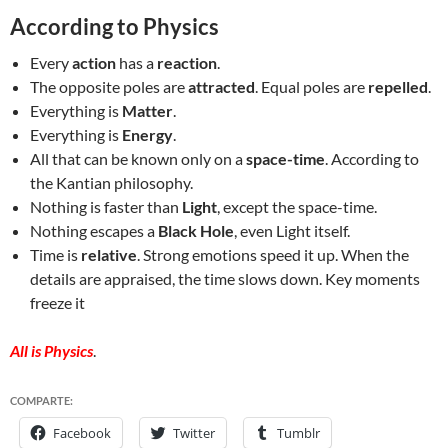
According to Physics
Every
action
has a
reaction
.
The opposite poles are
attracted
. Equal poles are
repelled
.
Everything is
Matter
.
Everything is
Energy
.
All that can be known only on a
space-time
. According to
the Kantian philosophy.
Nothing is faster than
Light
, except the space-time.
Nothing escapes a
Black Hole
, even Light itself.
Time is
relative
. Strong emotions speed it up. When the
details are appraised, the time slows down. Key moments
freeze it
All is Physics
.
COMPARTE:
Facebook
Twitter
Tumblr