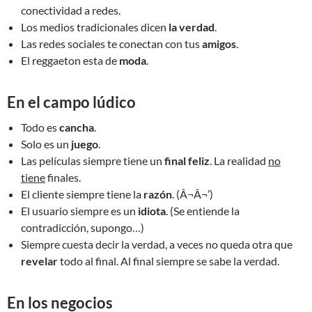
conectividad a redes.
Los medios tradicionales dicen
la verdad
.
Las redes sociales te conectan con tus
amigos
.
El reggaeton esta de
moda
.
En el campo lúdico
Todo es
cancha
.
Solo es un
juego
.
Las películas siempre tiene un
final feliz
. La realidad
no
tiene
finales.
El cliente siempre tiene la
razón
. (Â¬Â¬’)
El usuario siempre es un
idiota
. (Se entiende la
contradicción, supongo…)
Siempre cuesta decir la verdad, a veces no queda otra que
revelar
todo al final. Al final siempre se sabe la verdad.
En los negocios