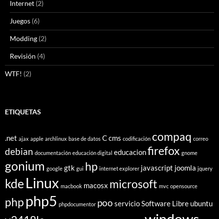
Internet
(2)
Juegos
(6)
Modding
(2)
Revisión
(4)
WTF!
(2)
ETIQUETAS
compaq
.net
C
cms
ajax
apple
archlinux
base de datos
codificación
correo
firefox
debian
educacion
documentación
educación digital
gnome
gonium
hp
gtk
javascript
joomla
google
gui
internet explorer
jquery
Linux
kde
microsoft
macosx
macbook
mvc
opensource
php5
php
poo
servicio
Software Libre
ubuntu
phpdocumentor
windows