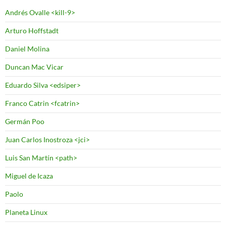
Andrés Ovalle <kill-9>
Arturo Hoffstadt
Daniel Molina
Duncan Mac Vicar
Eduardo Silva <edsiper>
Franco Catrin <fcatrin>
Germán Poo
Juan Carlos Inostroza <jci>
Luis San Martín <path>
Miguel de Icaza
Paolo
Planeta Linux