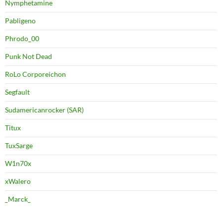
Nymphetamine
Pabligeno
Phrodo_00
Punk Not Dead
RoLo Corporeichon
Segfault
Sudamericanrocker (SAR)
Titux
TuxSarge
W1n70x
xWalero
_Marck_