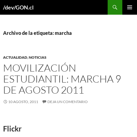
Buscar
/dev/GON.cl
SALTAR
MENÚ
AL
PRINCI
CONTENIDO
Archivo de la etiqueta: marcha
ACTUALIDAD
,
NOTICIAS
MOVILIZACIÓN
ESTUDIANTIL: MARCHA 9
DE AGOSTO 2011
10 AGOSTO, 2011
DEJA UN COMENTARIO
Flickr