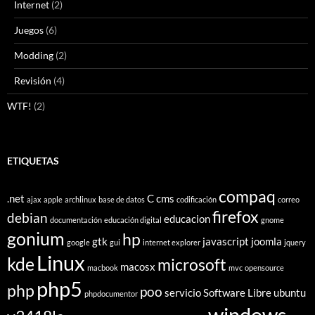
Internet
(2)
Juegos
(6)
Modding
(2)
Revisión
(4)
WTF!
(2)
ETIQUETAS
compaq
.net
C
cms
ajax
apple
archlinux
base de datos
codificación
correo
firefox
debian
educacion
documentación
educación digital
gnome
gonium
hp
gtk
javascript
joomla
google
gui
internet explorer
jquery
Linux
kde
microsoft
macosx
macbook
mvc
opensource
php5
php
poo
servicio
Software Libre
ubuntu
phpdocumentor
windows