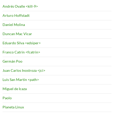
Andrés Ovalle <kill-9>
Arturo Hoffstadt
Daniel Molina
Duncan Mac Vicar
Eduardo Silva <edsiper>
Franco Catrin <fcatrin>
Germán Poo
Juan Carlos Inostroza <jci>
Luis San Martín <path>
Miguel de Icaza
Paolo
Planeta Linux