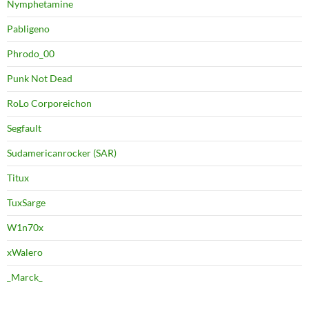
Nymphetamine
Pabligeno
Phrodo_00
Punk Not Dead
RoLo Corporeichon
Segfault
Sudamericanrocker (SAR)
Titux
TuxSarge
W1n70x
xWalero
_Marck_