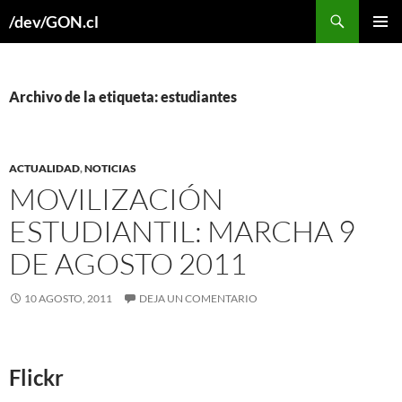
Buscar
/dev/GON.cl
SALTAR
MENÚ
AL
PRINCI
CONTENIDO
Archivo de la etiqueta: estudiantes
ACTUALIDAD
,
NOTICIAS
MOVILIZACIÓN
ESTUDIANTIL: MARCHA 9
DE AGOSTO 2011
10 AGOSTO, 2011
DEJA UN COMENTARIO
Flickr