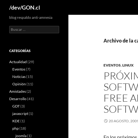
Buscar
/dev/GON.cl
blog respaldo anti-amnesia
Buscar:
Archivo de la c
CATEGORÍAS
Actualidad
(29)
EVENTOS
,
LINUX
Eventos
(7)
PRÓXI
Noticias
(15)
SOFTW
Opinión
(11)
Amistades
(2)
FREE 
Desarrollo
(41)
SOFTW
GDT
(3)
javascript
(1)
KDE
(1)
20 AGOSTO, 200
php
(18)
joomla
(1)
En los próximos 