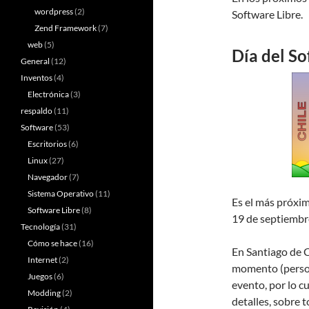
wordpress
(2)
Software Libre.
Zend Framework
(7)
web
(5)
Día del So
General
(12)
Inventos
(4)
Electrónica
(3)
respaldo
(11)
Software
(53)
Escritorios
(6)
Linux
(27)
Navegador
(7)
Sistema Operativo
(11)
Es el más próximo
Software Libre
(8)
19 de septiembr
Tecnología
(31)
Cómo se hace
(16)
En Santiago de 
Internet
(2)
momento (person
Juegos
(6)
evento, por lo c
Modding
(2)
detalles, sobre 