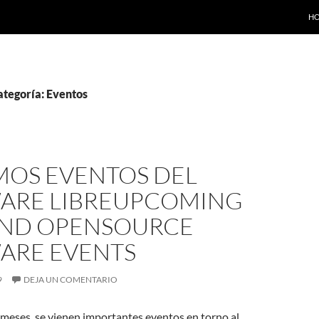
SA
H
ategoría: Eventos
MOS EVENTOS DEL
ARE LIBRE
UPCOMING
AND OPENSOURCE
ARE EVENTS
9
DEJA UN COMENTARIO
meses, se vienen importantes eventos en torno al