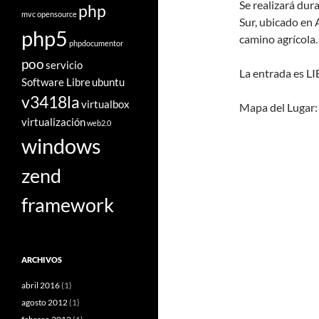
Se realizará dura
php
mvc
opensource
Sur, ubicado en
php5
camino agrícola.
phpdocumentor
poo
servicio
La entrada es 
Software Libre
ubuntu
v3418la
virtualbox
Mapa del Lugar:
virtualización
web2.0
windows
zend
framework
ARCHIVOS
abril 2016
(1)
agosto 2012
(1)