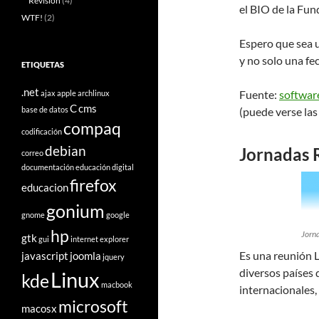
Revisión
(4)
el BIO de la Fun
WTF!
(2)
Espero que sea u
y no solo una fe
ETIQUETAS
.net
Fuente:
softwar
ajax
apple
archlinux
C
cms
base de datos
(puede verse las
compaq
codificación
debian
Jornadas 
correo
documentación
educación digital
firefox
educacion
gonium
gnome
google
hp
Jorn
gtk
gui
internet explorer
Es una reunión 
javascript
joomla
jquery
diversos países 
Linux
kde
macbook
internacionales,
microsoft
macosx