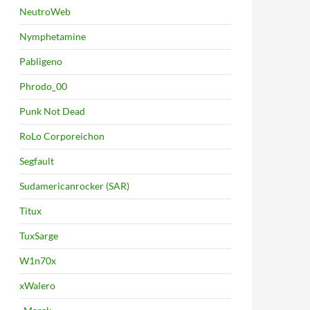
NeutroWeb
Nymphetamine
Pabligeno
Phrodo_00
Punk Not Dead
RoLo Corporeichon
Segfault
Sudamericanrocker (SAR)
Titux
TuxSarge
W1n70x
xWalero