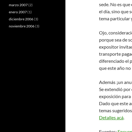
sede. No es que 
marzo 2007
(2)
el día, sino que 
enero 2007
(1)
tema particular 
diciembre 2006
(3)
noviembre 2006
(3)
Ojo, considerac
porque sea de so
expositor invita
transporte pagad
diferenciado el 
que este año no 
Además ¡un anu
Se extendió por 
exposición para 
Dado que este añ
temas sugeridos
Detalles acá
.
Fuentes:
Encuen