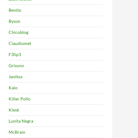
Benito
Byson
Chicoblog
Claudiomet
F3lip3
Grisuno
Janitux
Kalo
Killer Pollo
Klesk
Lunita Negra
McBrain