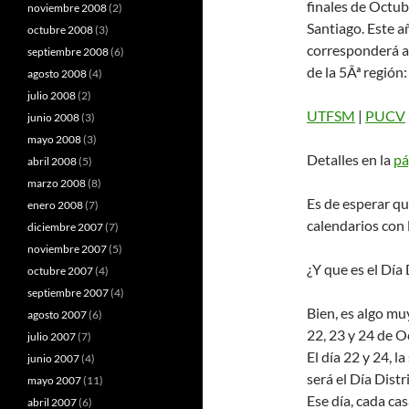
finales de Octub
noviembre 2008
(2)
Santiago. Este a
octubre 2008
(3)
corresponderá a 
septiembre 2008
(6)
de la 5Âª región:
agosto 2008
(4)
julio 2008
(2)
UTFSM
|
PUCV
junio 2008
(3)
mayo 2008
(3)
Detalles en la
pá
abril 2008
(5)
marzo 2008
(8)
Es de esperar qu
enero 2008
(7)
calendarios con 
diciembre 2007
(7)
noviembre 2007
(5)
¿Y que es el Día
octubre 2007
(4)
septiembre 2007
(4)
Bien, es algo mu
agosto 2007
(6)
22, 23 y 24 de O
julio 2007
(7)
El día 22 y 24, 
junio 2007
(4)
será el Día Distr
mayo 2007
(11)
Ese día, cada ca
abril 2007
(6)