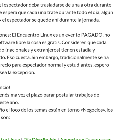
el espectador deba trasladarse de una a otra durante
se espera que cada una trate durante todo el día, algún
y el espectador se quede ahí durante la jornada.
iones: El Encuentro Linux es un evento PAGADO, no
ftware libre la cosa es gratis. Consideren que cada
do (nacionales y extranjeros) tienen estadía y
o. Eso cuesta. Sin embargo, tradicionalmente se ha
precio para espectador normal y estudiantes, espero
sea la excepción.
ncio!
enésima vez el plazo parar postular trabajos de
este año.
o el foco de los temas están en torno «Negocios», los
 son:
tro Linux
|
Día Distribuido
|
Anuncio en Fayerwayer