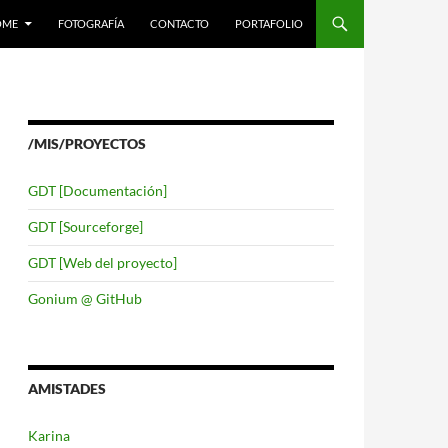
LTAR AL CONTENIDO
OME
FOTOGRAFÍA
CONTACTO
PORTAFOLIO
/MIS/PROYECTOS
GDT [Documentación]
GDT [Sourceforge]
GDT [Web del proyecto]
Gonium @ GitHub
AMISTADES
Karina