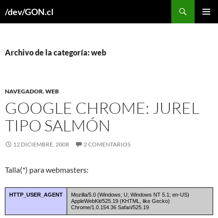
Buscar
/dev/GON.cl
SALTAR
MENÚ
AL
PRINCI
CONTENIDO
Archivo de la categoría: web
NAVEGADOR
,
WEB
GOOGLE CHROME: JUREL
TIPO SALMÓN
12 DICIEMBRE, 2008
2 COMENTARIOS
Talla(*) para webmasters:
HTTP_USER_AGENT
Mozilla/5.0 (Windows; U; Windows NT 5.1; en-US)
AppleWebKit/525.19 (KHTML, like Gecko)
Chrome/1.0.154.36 Safari/525.19