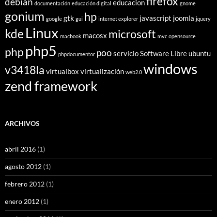
firefox
debian
educacion
documentación
educación digital
gnome
gonium
hp
gtk
javascript
joomla
google
gui
internet explorer
jquery
Linux
kde
microsoft
macosx
macbook
mvc
opensource
php5
php
poo
servicio
Software Libre
ubuntu
phpdocumentor
windows
v3418la
virtualbox
virtualización
web2.0
zend framework
ARCHIVOS
abril 2016
(1)
agosto 2012
(1)
febrero 2012
(1)
enero 2012
(1)