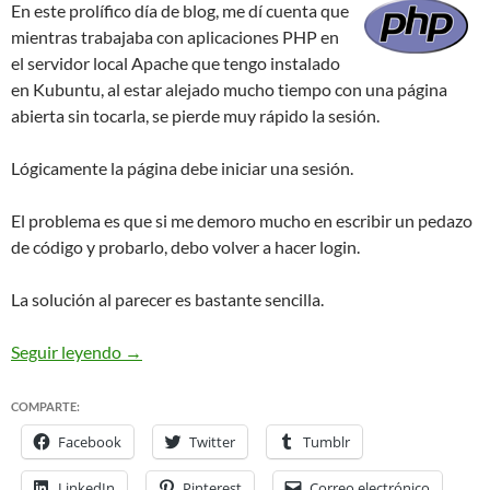
En este prolífico día de blog, me dí cuenta que
mientras trabajaba con aplicaciones PHP en
el servidor local Apache que tengo instalado
en Kubuntu, al estar alejado mucho tiempo con una página
abierta sin tocarla, se pierde muy rápido la sesión.
Lógicamente la página debe iniciar una sesión.
El problema es que si me demoro mucho en escribir un pedazo
de código y probarlo, debo volver a hacer login.
La solución al parecer es bastante sencilla.
Corto tiempo de las sesiones PHP en K/Ubuntu F
Seguir leyendo
→
COMPARTE:
Facebook
Twitter
Tumblr
LinkedIn
Pinterest
Correo electrónico