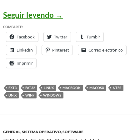
Migré mi partición de d
Seguir leyendo
→
COMPARTE:
Facebook
Twitter
Tumblr
LinkedIn
Pinterest
Correo electrónico
Imprimir
EXT3
FAT32
LINUX
MACBOOK
MACOSX
NTFS
UNIX
WIN7
WINDOWS
GENERAL
,
SISTEMA OPERATIVO
,
SOFTWARE