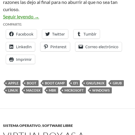
razones las dejo al final para no aburrir al que no sea tan
curioso.
Triple Boot en un equipo Macbook
Seguir leyendo
→
COMPARTE:
Facebook
Twitter
Tumblr
LinkedIn
Pinterest
Correo electrónico
Imprimir
APPLE
BOOT
BOOT CAMP
EFI
GNU/LINUX
GRUB
LINUX
MACOSX
MBR
MICROSOFT
WINDOWS
SISTEMA OPERATIVO
,
SOFTWARE LIBRE