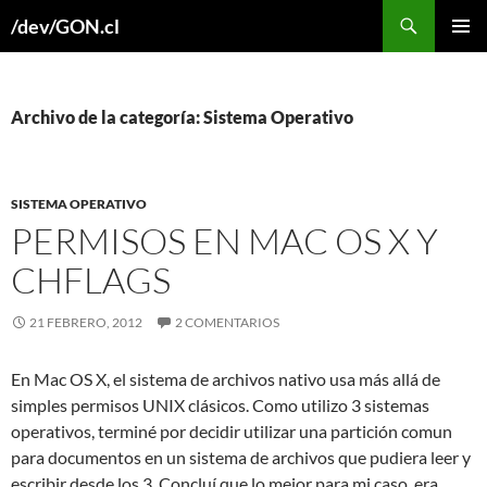
Buscar
/dev/GON.cl
SALTAR
MENÚ
AL
PRINCI
CONTENIDO
Archivo de la categoría: Sistema Operativo
SISTEMA OPERATIVO
PERMISOS EN MAC OS X Y
CHFLAGS
21 FEBRERO, 2012
2 COMENTARIOS
En Mac OS X, el sistema de archivos nativo usa más allá de
simples permisos UNIX clásicos. Como utilizo 3 sistemas
operativos, terminé por decidir utilizar una partición comun
para documentos en un sistema de archivos que pudiera leer y
escribir desde los 3. Concluí que lo mejor para mi caso, era