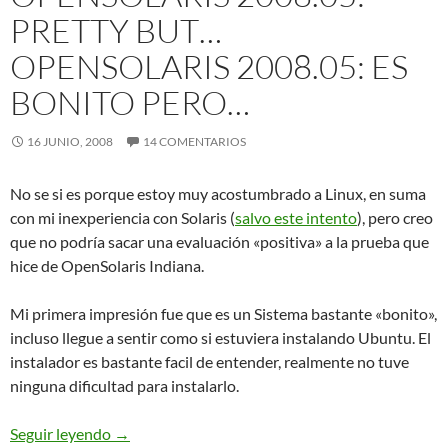
PRETTY BUT…
OPENSOLARIS 2008.05: ES
BONITO PERO…
16 JUNIO, 2008
14 COMENTARIOS
No se si es porque estoy muy acostumbrado a Linux, en suma
con mi inexperiencia con Solaris (
salvo este intento
), pero creo
que no podría sacar una evaluación «positiva» a la prueba que
hice de OpenSolaris Indiana.
Mi primera impresión fue que es un Sistema bastante «bonito»,
incluso llegue a sentir como si estuviera instalando Ubuntu. El
instalador es bastante facil de entender, realmente no tuve
ninguna dificultad para instalarlo.
OpenSolaris 2008.05: pretty but…
OpenSolaris 2
Seguir leyendo
→