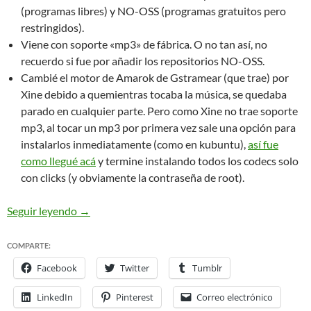
(programas libres) y NO-OSS (programas gratuitos pero
restringidos).
Viene con soporte «mp3» de fábrica. O no tan así, no
recuerdo si fue por añadir los repositorios NO-OSS.
Cambié el motor de Amarok de Gstramear (que trae) por
Xine debido a quemientras tocaba la música, se quedaba
parado en cualquier parte. Pero como Xine no trae soporte
mp3, al tocar un mp3 por primera vez sale una opción para
instalarlos inmediatamente (como en kubuntu),
así fue
como llegué acá
y termine instalando todos los codecs solo
con clicks (y obviamente la contraseña de root).
Probando OpenSuse 10.3 (si oh… sacando pica)
Seguir leyendo
→
COMPARTE:
Facebook
Twitter
Tumblr
LinkedIn
Pinterest
Correo electrónico