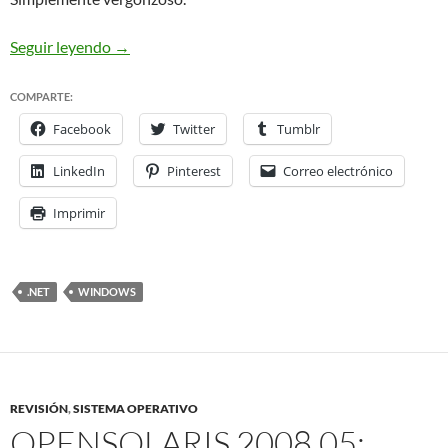
Windows: Sistema Espaguetti
Seguir leyendo
→
COMPARTE:
Facebook
Twitter
Tumblr
LinkedIn
Pinterest
Correo electrónico
Imprimir
.NET
WINDOWS
REVISIÓN
,
SISTEMA OPERATIVO
OPENSOLARIS 2008.05: