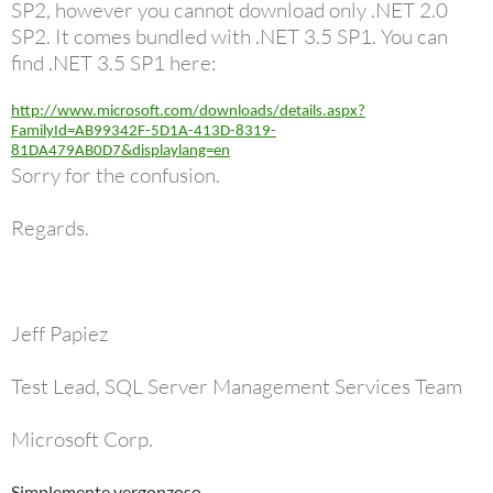
SP2, however you cannot download only .NET 2.0
SP2. It comes bundled with .NET 3.5 SP1. You can
find .NET 3.5 SP1 here:
http://www.microsoft.com/downloads/details.aspx?
FamilyId=AB99342F-5D1A-413D-8319-
81DA479AB0D7&displaylang=en
Sorry for the confusion.
Regards.
Jeff Papiez
Test Lead, SQL Server Management Services Team
Microsoft Corp.
Simplemente vergonzoso.