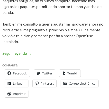
paquetes antiguos, no el nuevo completo, haciendo más
ligeros los paquetes permitiendo ahorrar tiempo y ancho de
banda.
También me consultó si quería ajustar mi hardware (ahora no
reccuerdo si me preguntó al principio o al final). Finalmente
volvió a reiniciar, y comencé por fin a probar OpenSuse
instalado.
OpenSuse 10.2, mi nuevo Sistema Operativo
Seguir leyendo
→
COMPARTE:
Facebook
Twitter
Tumblr
LinkedIn
Pinterest
Correo electrónico
Imprimir