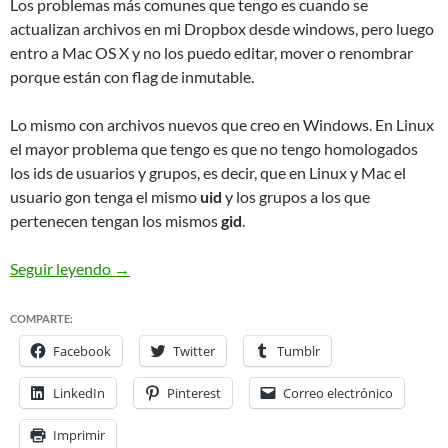
Los problemas más comunes que tengo es cuando se
actualizan archivos en mi Dropbox desde windows, pero luego
entro a Mac OS X y no los puedo editar, mover o renombrar
porque están con flag de inmutable.
Lo mismo con archivos nuevos que creo en Windows. En Linux
el mayor problema que tengo es que no tengo homologados
los ids de usuarios y grupos, es decir, que en Linux y Mac el
usuario gon tenga el mismo
uid
y los grupos a los que
pertenecen tengan los mismos
gid
.
Permisos en Mac OS X y chflags
Seguir leyendo
→
COMPARTE:
Facebook
Twitter
Tumblr
LinkedIn
Pinterest
Correo electrónico
Imprimir