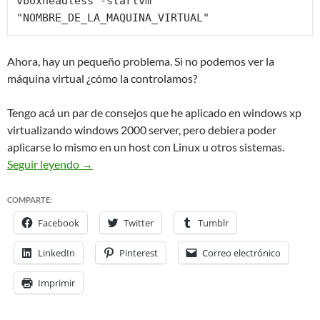
vboxheadless -startvm 
"NOMBRE_DE_LA_MAQUINA_VIRTUAL"
Ahora, hay un pequeño problema. Si no podemos ver la
máquina virtual ¿cómo la controlamos?
Tengo acá un par de consejos que he aplicado en windows xp
virtualizando windows 2000 server, pero debiera poder
aplicarse lo mismo en un host con Linux u otros sistemas.
Virtualbox as a sysadmin tool
Virtualbox como he
Seguir leyendo
→
COMPARTE:
Facebook
Twitter
Tumblr
LinkedIn
Pinterest
Correo electrónico
Imprimir