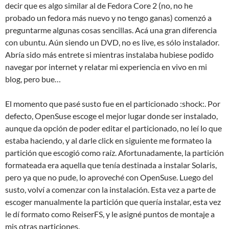
decir que es algo similar al de Fedora Core 2 (no, no he
probado un fedora más nuevo y no tengo ganas) comenzó a
preguntarme algunas cosas sencillas. Acá una gran diferencia
con ubuntu. Aún siendo un DVD, no es live, es sólo instalador.
Abría sido más entrete si mientras instalaba hubiese podido
navegar por internet y relatar mi experiencia en vivo en mi
blog, pero bue…
El momento que pasé susto fue en el particionado :shock:. Por
defecto, OpenSuse escoge el mejor lugar donde ser instalado,
aunque da opción de poder editar el particionado, no leí lo que
estaba haciendo, y al darle click en siguiente me formateo la
partición que escogió como raíz. Afortunadamente, la partición
formateada era aquella que tenía destinada a instalar Solaris,
pero ya que no pude, lo aproveché con OpenSuse. Luego del
susto, volví a comenzar con la instalación. Esta vez a parte de
escoger manualmente la partición que quería instalar, esta vez
le dí formato como ReiserFS, y le asigné puntos de montaje a
mis otras particiones.