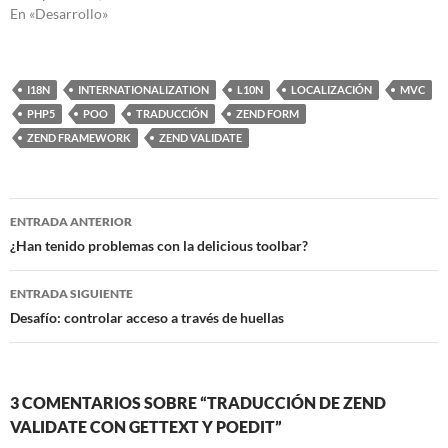
En «Desarrollo»
I18N
INTERNATIONALIZATION
L10N
LOCALIZACIÓN
MVC
PHP5
POO
TRADUCCIÓN
ZEND FORM
ZEND FRAMEWORK
ZEND VALIDATE
Navegación
ENTRADA ANTERIOR
de
¿Han tenido problemas con la delicious toolbar?
entradas
ENTRADA SIGUIENTE
Desafío: controlar acceso a través de huellas
3 COMENTARIOS SOBRE “TRADUCCIÓN DE ZEND
VALIDATE CON GETTEXT Y POEDIT”