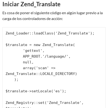
Iniciar Zend_Translate
Es cosa de poner el siguiente código en algún lugar previo a la
carga de los controladores de acción:
Zend_Loader::loadClass('Zend_Translate');

$translate = new Zend_Translate(

        'gettext',

        APP_ROOT.'/language/',

        null,

        array('scan' => 
Zend_Translate::LOCALE_DIRECTORY)

    );

$translate->setLocale('es');

Zend_Registry::set('Zend_Translate', 