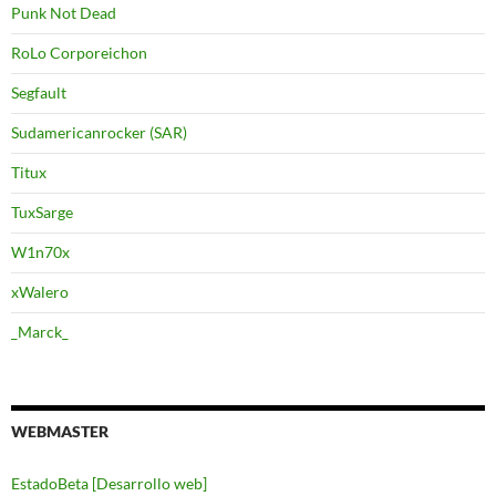
Punk Not Dead
RoLo Corporeichon
Segfault
Sudamericanrocker (SAR)
Titux
TuxSarge
W1n70x
xWalero
_Marck_
WEBMASTER
EstadoBeta [Desarrollo web]