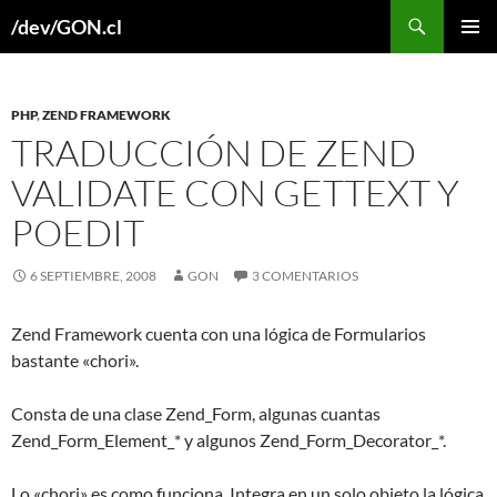
Buscar
/dev/GON.cl
SALTAR
MENÚ
AL
PRINCI
CONTENIDO
PHP
,
ZEND FRAMEWORK
TRADUCCIÓN DE ZEND
VALIDATE CON GETTEXT Y
POEDIT
6 SEPTIEMBRE, 2008
GON
3 COMENTARIOS
Zend Framework cuenta con una lógica de Formularios
bastante «chori».
Consta de una clase Zend_Form, algunas cuantas
Zend_Form_Element_* y algunos Zend_Form_Decorator_*.
Lo «chori» es como funciona. Integra en un solo objeto la lógica