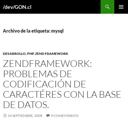
Buscar
/dev/GON.cl
SALTAR
MENÚ
AL
PRINCI
CONTENIDO
Archivo de la etiqueta: mysql
DESARROLLO
,
PHP
,
ZEND FRAMEWORK
ZENDFRAMEWORK:
PROBLEMAS DE
CODIFICACIÓN DE
CARACTÉRES CON LA BASE
DE DATOS.
16 SEPTIEMBRE, 2008
9 COMENTARIOS