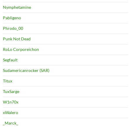
Nymphetamine
Pabligeno
Phrodo_00
Punk Not Dead
RoLo Corporeichon
Segfault
Sudamericanrocker (SAR)
Titux
TuxSarge
W1n70x
xWalero
_Marck_