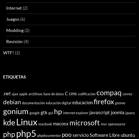
Internet
(2)
Juegos
(6)
Modding
(2)
Revisión
(4)
WTF!
(2)
ETIQUETAS
compaq
.net
C
cms
ajax
apple
archlinux
base de datos
codificación
correo
firefox
debian
educacion
documentación
educación digital
gnome
gonium
hp
gtk
javascript
joomla
google
gui
internet explorer
jquery
Linux
kde
microsoft
macosx
macbook
mvc
opensource
php5
php
poo
servicio
Software Libre
ubuntu
phpdocumentor