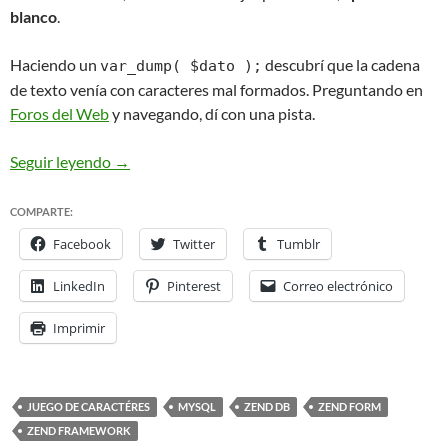
blanco
.
Haciendo un
descubrí que la cadena
var_dump( $dato );
de texto venía con caracteres mal formados. Preguntando en
Foros del Web
y navegando, dí con una pista.
ZendFramework: problemas de codificación de car
Seguir leyendo
→
COMPARTE:
Facebook
Twitter
Tumblr
LinkedIn
Pinterest
Correo electrónico
Imprimir
JUEGO DE CARACTÉRES
MYSQL
ZEND DB
ZEND FORM
ZEND FRAMEWORK