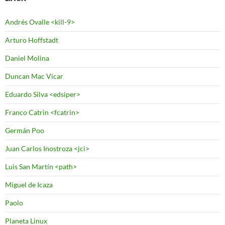
Andrés Ovalle <kill-9>
Arturo Hoffstadt
Daniel Molina
Duncan Mac Vicar
Eduardo Silva <edsiper>
Franco Catrin <fcatrin>
Germán Poo
Juan Carlos Inostroza <jci>
Luis San Martín <path>
Miguel de Icaza
Paolo
Planeta Linux