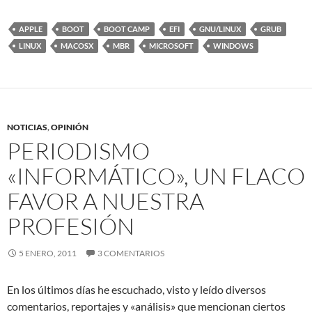
APPLE
BOOT
BOOT CAMP
EFI
GNU/LINUX
GRUB
LINUX
MACOSX
MBR
MICROSOFT
WINDOWS
NOTICIAS
,
OPINIÓN
PERIODISMO
«INFORMÁTICO», UN FLACO
FAVOR A NUESTRA
PROFESIÓN
5 ENERO, 2011
3 COMENTARIOS
En los últimos días he escuchado, visto y leído diversos
comentarios, reportajes y «análisis» que mencionan ciertos