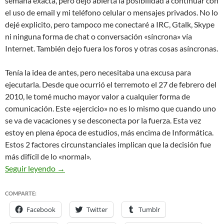
semana exacta, pero dejo abierta la posibilidad a continuar con
el uso de email y mi teléfono celular o mensajes privados. No lo
dejé explicito, pero tampoco me conectaré a IRC, Gtalk, Skype
ni ninguna forma de chat o conversación «síncrona» vía
Internet. También dejo fuera los foros y otras cosas asíncronas.
Tenía la idea de antes, pero necesitaba una excusa para
ejecutarla. Desde que ocurrió el terremoto el 27 de febrero del
2010, le tomé mucho mayor valor a cualquier forma de
comunicación. Este «ejercicio» no es lo mismo que cuando uno
se va de vacaciones y se desconecta por la fuerza. Esta vez
estoy en plena época de estudios, más encima de Informática.
Estos 2 factores circunstanciales implican que la decisión fue
más difícil de lo «normal».
Desconectado
Offline
Seguir leyendo
→
COMPARTE:
Facebook
Twitter
Tumblr