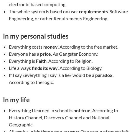
electronic-based computing.
The whole system is based on user
requirements
. Software
Engineering, or rather Requirements Engineering.
In my personal studies
Everything costs
money
. According to the free market.
Everyone has a
price
. As Gangster Economy.
Everything is
Faith
. According to Religion.
Life always
finds its way
. According to Biology.
If I say «everything I say is a lie» would be a
paradox
.
According to the logic.
In my life
Everything I learned in school
is not true
. According to
History Channel, Discovery Channel and National
Geographic.
All genius in his time was a «
crazy
«. Or a group of power left