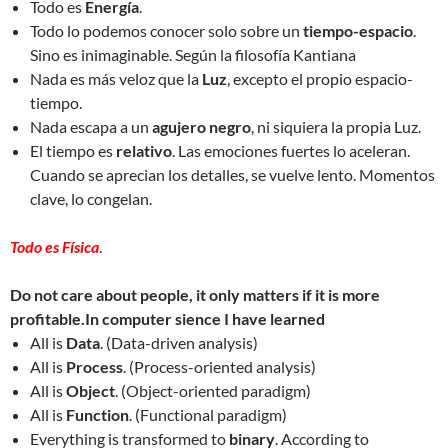
Todo es
Energía
.
Todo lo podemos conocer solo sobre un
tiempo-espacio
.
Sino es inimaginable. Según la filosofía Kantiana
Nada es más veloz que la
Luz
, excepto el propio espacio-
tiempo.
Nada escapa a un
agujero negro
, ni siquiera la propia Luz.
El tiempo es
relativo
. Las emociones fuertes lo aceleran.
Cuando se aprecian los detalles, se vuelve lento. Momentos
clave, lo congelan.
Todo es Física
.
Do not care about people, it only matters if it is more
profitable.In computer sience I have learned
All is
Data
. (Data-driven analysis)
All is
Process
. (Process-oriented analysis)
All is
Object
. (Object-oriented paradigm)
All is
Function
. (Functional paradigm)
Everything is transformed to
binary
. According to