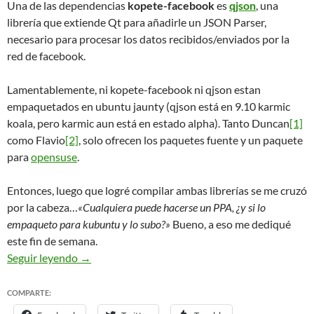
Una de las dependencias
kopete-facebook
es
qjson
, una
librería que extiende Qt para añadirle un JSON Parser,
necesario para procesar los datos recibidos/enviados por la
red de facebook.
Lamentablemente, ni kopete-facebook ni qjson estan
empaquetados en ubuntu jaunty (qjson está en 9.10 karmic
koala, pero karmic aun está en estado alpha). Tanto Duncan
[1]
como Flavio
[2]
, solo ofrecen los paquetes fuente y un paquete
para
opensuse
.
Entonces, luego que logré compilar ambas librerías se me cruzó
por la cabeza…
«Cualquiera puede hacerse un PPA, ¿y si lo
empaqueto para kubuntu y lo subo?»
Bueno, a eso me dediqué
este fin de semana.
Mi primer repositorio PPA
My first PPA reposito
Seguir leyendo
→
COMPARTE: