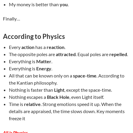
My money is better than
you
.
Finally…
According to Physics
Every
action
has a
reaction
.
The opposite poles are
attracted
. Equal poles are
repelled
.
Everything is
Matter
.
Everything is
Energy
.
All that can be known only on a
space-time
. According to
the Kantian philosophy.
Nothing is faster than
Light
, except the space-time.
Nothing escapes a
Black Hole
, even Light itself.
Time is
relative
. Strong emotions speed it up. When the
details are appraised, the time slows down. Key moments
freeze it
All is Physics
.