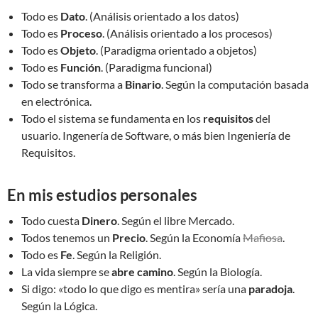
Todo es
Dato
. (Análisis orientado a los datos)
Todo es
Proceso
. (Análisis orientado a los procesos)
Todo es
Objeto
. (Paradigma orientado a objetos)
Todo es
Función
. (Paradigma funcional)
Todo se transforma a
Binario
. Según la computación basada
en electrónica.
Todo el sistema se fundamenta en los
requisitos
del
usuario. Ingenería de Software, o más bien Ingeniería de
Requisitos.
En mis estudios personales
Todo cuesta
Dinero
. Según el libre Mercado.
Todos tenemos un
Precio
. Según la Economía
Mafiosa
.
Todo es
Fe
. Según la Religión.
La vida siempre se
abre camino
. Según la Biología.
Si digo: «todo lo que digo es mentira» sería una
paradoja
.
Según la Lógica.