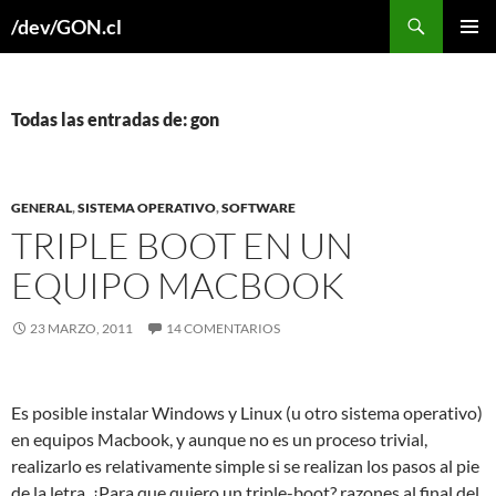
Buscar
/dev/GON.cl
SALTAR
MENÚ
AL
PRINCI
CONTENIDO
Todas las entradas de: gon
GENERAL
,
SISTEMA OPERATIVO
,
SOFTWARE
TRIPLE BOOT EN UN
EQUIPO MACBOOK
23 MARZO, 2011
14 COMENTARIOS
Es posible instalar Windows y Linux (u otro sistema operativo)
en equipos Macbook, y aunque no es un proceso trivial,
realizarlo es relativamente simple si se realizan los pasos al pie
de la letra. ¿Para que quiero un triple-boot? razones al final del