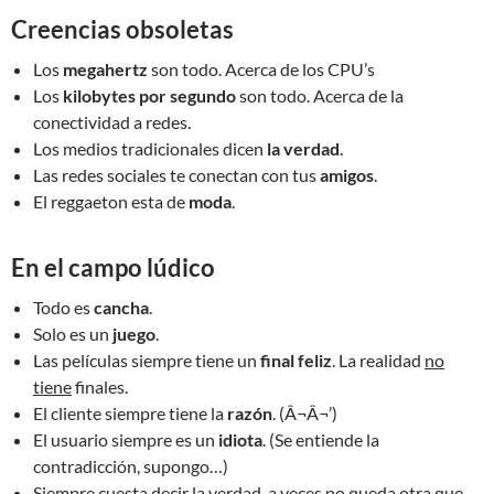
Creencias obsoletas
Los
megahertz
son todo. Acerca de los CPU’s
Los
kilobytes por segundo
son todo. Acerca de la
conectividad a redes.
Los medios tradicionales dicen
la verdad
.
Las redes sociales te conectan con tus
amigos
.
El reggaeton esta de
moda
.
En el campo lúdico
Todo es
cancha
.
Solo es un
juego
.
Las películas siempre tiene un
final feliz
. La realidad
no
tiene
finales.
El cliente siempre tiene la
razón
. (Â¬Â¬’)
El usuario siempre es un
idiota
. (Se entiende la
contradicción, supongo…)
Siempre cuesta decir la verdad, a veces no queda otra que