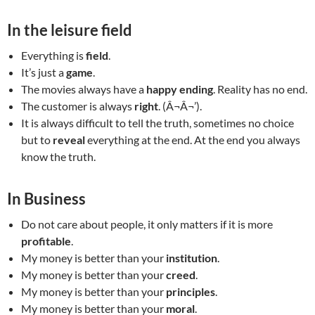
In the leisure field
Everything is
field
.
It’s just a
game
.
The movies always have a
happy ending
. Reality has no end.
The customer is always
right
. (Â¬Â¬’).
It is always difficult to tell the truth, sometimes no choice
but to
reveal
everything at the end. At the end you always
know the truth.
In Business
Do not care about people, it only matters if it is more
profitable
.
My money is better than your
institution
.
My money is better than your
creed
.
My money is better than your
principles
.
My money is better than your
moral
.