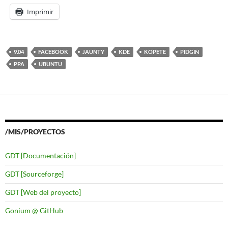
Imprimir
9.04
FACEBOOK
JAUNTY
KDE
KOPETE
PIDGIN
PPA
UBUNTU
/MIS/PROYECTOS
GDT [Documentación]
GDT [Sourceforge]
GDT [Web del proyecto]
Gonium @ GitHub