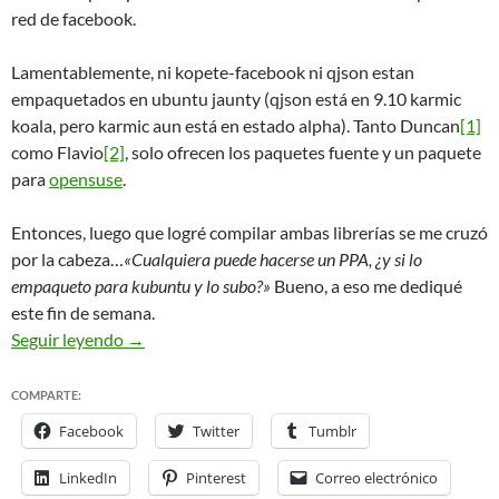
red de facebook.
Lamentablemente, ni kopete-facebook ni qjson estan
empaquetados en ubuntu jaunty (qjson está en 9.10 karmic
koala, pero karmic aun está en estado alpha). Tanto Duncan
[1]
como Flavio
[2]
, solo ofrecen los paquetes fuente y un paquete
para
opensuse
.
Entonces, luego que logré compilar ambas librerías se me cruzó
por la cabeza…
«Cualquiera puede hacerse un PPA, ¿y si lo
empaqueto para kubuntu y lo subo?»
Bueno, a eso me dediqué
este fin de semana.
Mi primer repositorio PPA
My first PPA reposito
Seguir leyendo
→
COMPARTE:
Facebook
Twitter
Tumblr
LinkedIn
Pinterest
Correo electrónico