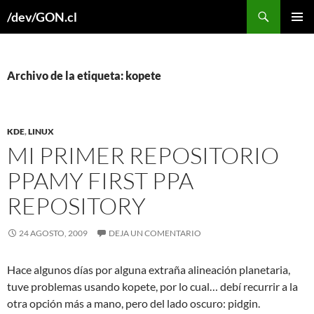
Buscar
/dev/GON.cl
SALTAR
MENÚ
AL
PRINCI
CONTENIDO
Archivo de la etiqueta: kopete
KDE
,
LINUX
MI PRIMER REPOSITORIO
PPA
MY FIRST PPA
REPOSITORY
24 AGOSTO, 2009
DEJA UN COMENTARIO
Hace algunos días por alguna extraña alineación planetaria,
tuve problemas usando kopete, por lo cual… debí recurrir a la
otra opción más a mano, pero del lado oscuro: pidgin.