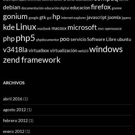
firefox
debian
educacion
documentación
educación digital
gnome
gonium
hp
gtk
javascript
joomla
google
gui
internet explorer
jquery
Linux
kde
microsoft
macosx
macbook
mvc
opensource
php5
php
poo
servicio
Software Libre
ubuntu
phpdocumentor
windows
v3418la
virtualbox
virtualización
web2.0
zend framework
ARCHIVOS
abril 2016
(1)
agosto 2012
(1)
febrero 2012
(1)
enero 2012
(1)