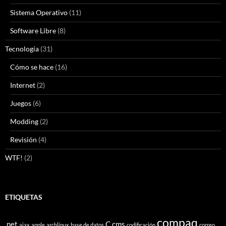
Sistema Operativo
(11)
Software Libre
(8)
Tecnología
(31)
Cómo se hace
(16)
Internet
(2)
Juegos
(6)
Modding
(2)
Revisión
(4)
WTF!
(2)
ETIQUETAS
compaq
.net
C
cms
ajax
apple
archlinux
base de datos
codificación
correo