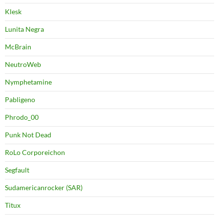
Klesk
Lunita Negra
McBrain
NeutroWeb
Nymphetamine
Pabligeno
Phrodo_00
Punk Not Dead
RoLo Corporeichon
Segfault
Sudamericanrocker (SAR)
Titux