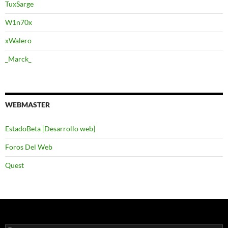
TuxSarge
W1n70x
xWalero
_Marck_
WEBMASTER
EstadoBeta [Desarrollo web]
Foros Del Web
Quest
Buscar: