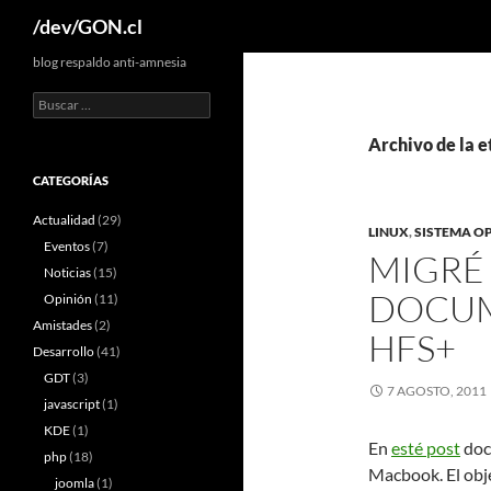
Buscar
/dev/GON.cl
blog respaldo anti-amnesia
Buscar:
Archivo de la e
CATEGORÍAS
Actualidad
(29)
LINUX
,
SISTEMA O
Eventos
(7)
MIGRÉ 
Noticias
(15)
DOCUM
Opinión
(11)
Amistades
(2)
HFS+
Desarrollo
(41)
GDT
(3)
7 AGOSTO, 2011
javascript
(1)
KDE
(1)
En
esté post
doc
php
(18)
Macbook. El obje
joomla
(1)