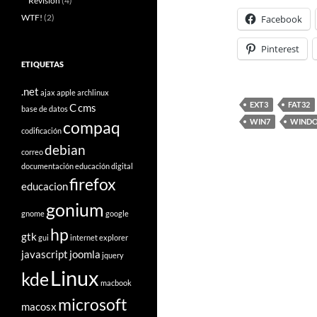
Revisión
(4)
WTF!
(2)
Facebook
Pinterest
ETIQUETAS
.net
ajax
apple
archlinux
EXT3
FAT32
C
cms
base de datos
WIN7
WIND
compaq
codificación
debian
correo
documentación
educación digital
firefox
educacion
gonium
gnome
google
hp
gtk
gui
internet explorer
javascript
joomla
jquery
Linux
kde
macbook
microsoft
macosx