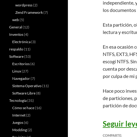
independiente, 
wordpress
(2)
los documentos c
Zend Framework
(7)
web
(5)
Esta partición,
General
(12)
lectura y escritu
Inventos
(4)
Electrónica
(3)
En esa ocasión 
respaldo
(11)
NTFS, EXT3, HFS
Software
(53)
escogí NTFS. Sin
Escritorios
(6)
cuenta por desc
Linux
(27)
por culpa de mi
Navegador
(7)
Sistema Operativo
(11)
Hace poco inves
Software Libre
(8)
de particiones,
Tecnología
(31)
partición de do
Cómo se hace
(16)
Internet
(2)
Seguir le
Juegos
(6)
Modding
(2)
COMPARTE: