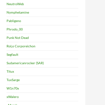
NeutroWeb
Nymphetamine
Pabligeno
Phrodo_00
Punk Not Dead
RoLo Corporeichon
Segfault
Sudamericanrocker (SAR)
Titux
TuxSarge
W1n70x
xWalero