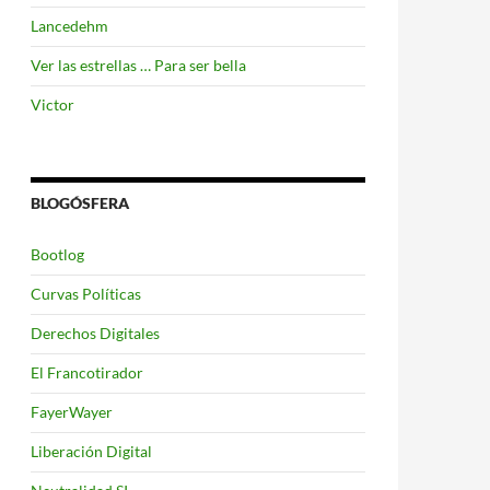
Lancedehm
Ver las estrellas … Para ser bella
Victor
BLOGÓSFERA
Bootlog
Curvas Políticas
Derechos Digitales
El Francotirador
FayerWayer
de NTFS a HFS+
Liberación Digital