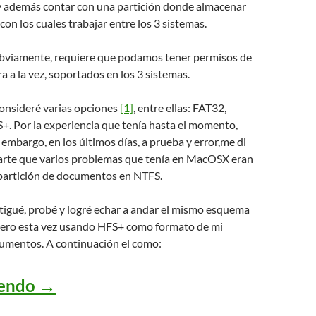
y además contar con una partición donde almacenar
on los cuales trabajar entre los 3 sistemas.
 obviamente, requiere que podamos tener permisos de
ra a la vez, soportados en los 3 sistemas.
consideré varias opciones
[1]
, entre ellas: FAT32,
+. Por la experiencia que tenía hasta el momento,
 embargo, en los últimos días, a prueba y error,me di
arte que varios problemas que tenía en MacOSX eran
 partición de documentos en NTFS.
tigué, probé y logré echar a andar el mismo esquema
 pero esta vez usando HFS+ como formato de mi
cumentos. A continuación el como:
Migré mi partición de documentos 
yendo
→