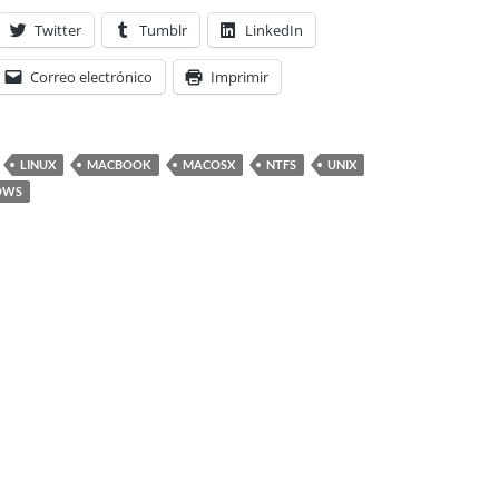
Twitter
Tumblr
LinkedIn
Correo electrónico
Imprimir
LINUX
MACBOOK
MACOSX
NTFS
UNIX
OWS