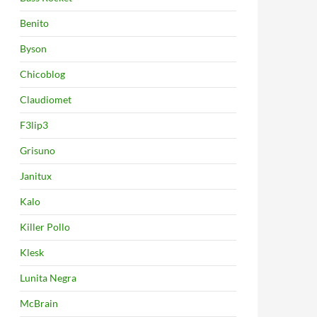
Benito
Byson
Chicoblog
Claudiomet
F3lip3
Grisuno
Janitux
Kalo
Killer Pollo
Klesk
Lunita Negra
McBrain