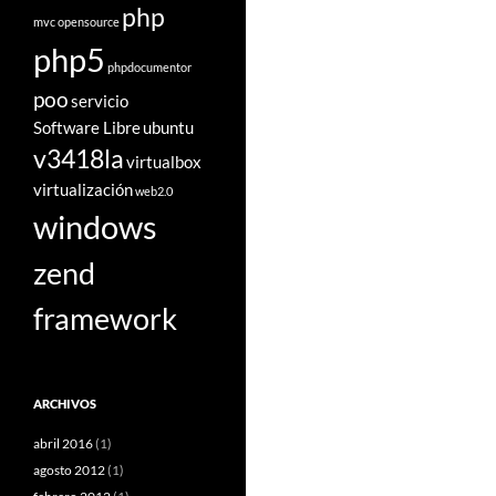
php
mvc
opensource
php5
phpdocumentor
poo
servicio
Software Libre
ubuntu
v3418la
virtualbox
virtualización
web2.0
windows
zend
framework
ARCHIVOS
abril 2016
(1)
agosto 2012
(1)