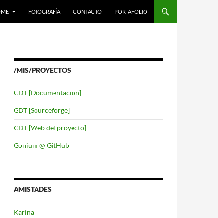
LTAR AL CONTENIDO
OME
FOTOGRAFÍA
CONTACTO
PORTAFOLIO
/MIS/PROYECTOS
GDT [Documentación]
GDT [Sourceforge]
GDT [Web del proyecto]
Gonium @ GitHub
AMISTADES
Karina