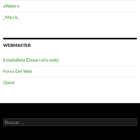
xWalero
_Marck_
WEBMASTER
EstadoBeta [Desarrollo web]
Foros Del Web
Quest
Buscar: