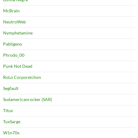
McBrain
NeutroWeb
Nymphetamine
Pabligeno
Phrodo_00
Punk Not Dead
RoLo Corporeichon
Segfault
Sudamericanrocker (SAR)
Titux
TuxSarge
W1n70x