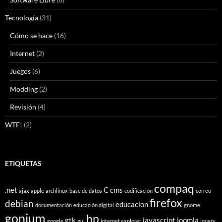
Tecnología
(31)
Cómo se hace
(16)
Internet
(2)
Juegos
(6)
Modding
(2)
Revisión
(4)
WTF!
(2)
ETIQUETAS
compaq
.net
C
cms
ajax
apple
archlinux
base de datos
codificación
correo
firefox
debian
educacion
documentación
educación digital
gnome
gonium
hp
gtk
javascript
joomla
google
gui
internet explorer
jquery