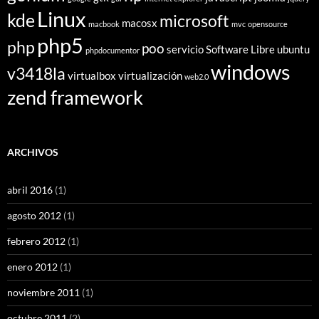
Linux
kde
microsoft
macosx
macbook
mvc
opensource
php5
php
poo
servicio
Software Libre
ubuntu
phpdocumentor
windows
v3418la
virtualbox
virtualización
web2.0
zend framework
ARCHIVOS
abril 2016
(1)
agosto 2012
(1)
febrero 2012
(1)
enero 2012
(1)
noviembre 2011
(1)
octubre 2011
(2)