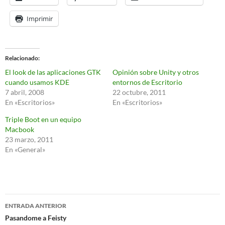
Imprimir
Relacionado
El look de las aplicaciones GTK
Opinión sobre Unity y otros
cuando usamos KDE
entornos de Escritorio
7 abril, 2008
22 octubre, 2011
En «Escritorios»
En «Escritorios»
Triple Boot en un equipo
Macbook
23 marzo, 2011
En «General»
Navegación
ENTRADA ANTERIOR
de
Pasandome a Feisty