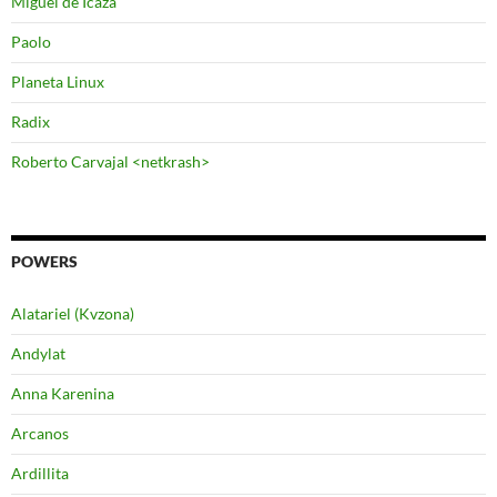
Miguel de Icaza
Paolo
Planeta Linux
Radix
Roberto Carvajal <netkrash>
POWERS
Alatariel (Kvzona)
Andylat
Anna Karenina
Arcanos
Ardillita