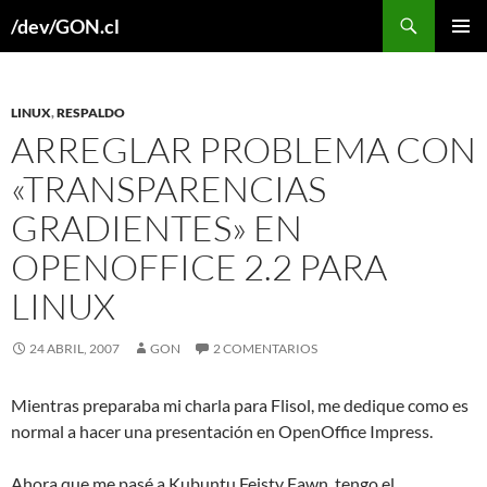
Buscar
/dev/GON.cl
SALTAR
MENÚ
AL
PRINCI
CONTENIDO
LINUX
,
RESPALDO
ARREGLAR PROBLEMA CON
«TRANSPARENCIAS
GRADIENTES» EN
OPENOFFICE 2.2 PARA
LINUX
24 ABRIL, 2007
GON
2 COMENTARIOS
Mientras preparaba mi charla para Flisol, me dedique como es
normal a hacer una presentación en OpenOffice Impress.
Ahora que me pasé a Kubuntu Feisty Fawn, tengo el