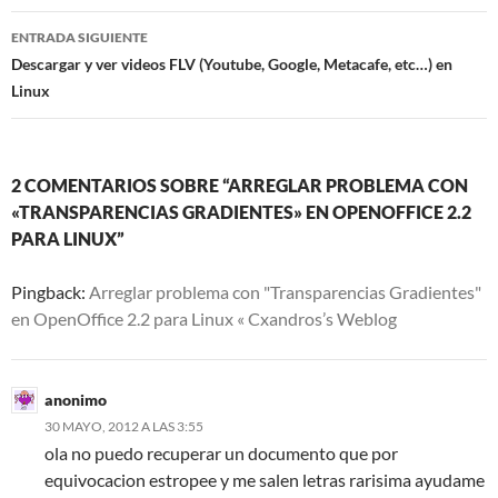
entradas
ENTRADA SIGUIENTE
Descargar y ver videos FLV (Youtube, Google, Metacafe, etc…) en
Linux
2 COMENTARIOS SOBRE “ARREGLAR PROBLEMA CON
«TRANSPARENCIAS GRADIENTES» EN OPENOFFICE 2.2
PARA LINUX”
Pingback:
Arreglar problema con "Transparencias Gradientes"
en OpenOffice 2.2 para Linux « Cxandros’s Weblog
anonimo
30 MAYO, 2012 A LAS 3:55
ola no puedo recuperar un documento que por
equivocacion estropee y me salen letras rarisima ayudame