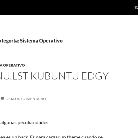
SA
H
categoría: Sistema Operativo
MA OPERATIVO
NU.LST KUBUNTU EDGY
DEJA UN COMENTARIO
algunas peculiaridades:
nea es un hack. Es para cargar un theme cuando se