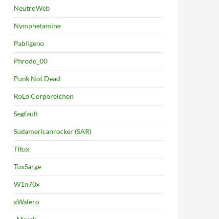
NeutroWeb
Nymphetamine
Pabligeno
Phrodo_00
Punk Not Dead
RoLo Corporeichon
Segfault
Sudamericanrocker (SAR)
Titux
TuxSarge
W1n70x
xWalero