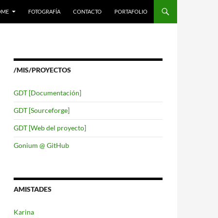
LTAR AL CONTENIDO
OME
FOTOGRAFÍA
CONTACTO
PORTAFOLIO
/MIS/PROYECTOS
GDT [Documentación]
GDT [Sourceforge]
GDT [Web del proyecto]
Gonium @ GitHub
AMISTADES
Karina