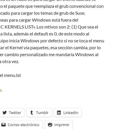
do el paquete que reemplaza el grub convencional con
icado para cargar los temas de grub de Suse.
ineas para cargar Windows está fuera del
ERNELS LIST». Los mtivos son 2: (1) Que sea el
a lista, además el default es 0, de este modo al
uipo inicia Windows por defecto si no se toca el menu
zar el Kernel vía paquetes, esa sección cambia, por lo
ier cambio personalizado me mandaría Windows al
ta otra vez.
el menu.lst
i menu.lst Kubuntu Edgy 6.10
→
Twitter
Tumblr
LinkedIn
Correo electrónico
Imprimir