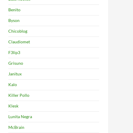
Benito
Byson
Chicoblog
Claudiomet
F3lip3
Grisuno
Janitux
Kalo
Killer Pollo
Klesk
Lunita Negra
McBrain