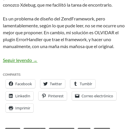
conozco Xdebug, que me facilitó la tarea de encontrarlo.
Es un problema de diseño del ZendFramework, pero
lamentablemente, según lo que pude leer, no se me ocurre uno
mejor que proponer. En cambio, mi solución es OLVIDAR el
plugin ErrorHandler que trae el framework, y hacer uno
manualmente, con una maña más mañosa que el original.
ZendFramework: Manejar errores de los Controll
Seguir leyendo
→
COMPARTE:
Facebook
Twitter
Tumblr
LinkedIn
Pinterest
Correo electrónico
Imprimir