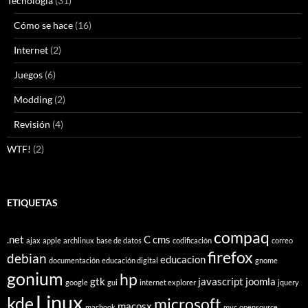
Tecnología
(31)
Cómo se hace
(16)
Internet
(2)
Juegos
(6)
Modding
(2)
Revisión
(4)
WTF!
(2)
ETIQUETAS
compaq
.net
C
cms
ajax
apple
archlinux
base de datos
codificación
correo
firefox
debian
educacion
documentación
educación digital
gnome
gonium
hp
gtk
javascript
joomla
google
gui
internet explorer
jquery
Linux
kde
microsoft
macosx
macbook
mvc
opensource