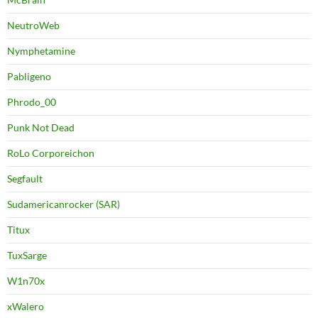
NeutroWeb
Nymphetamine
Pabligeno
Phrodo_00
Punk Not Dead
RoLo Corporeichon
Segfault
Sudamericanrocker (SAR)
Titux
TuxSarge
W1n70x
xWalero