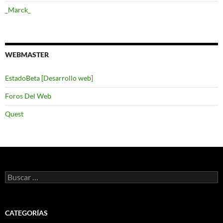
_Marck_
WEBMASTER
EstadoBeta [Desarrollo web]
Foros Del Web
Quest
Buscar:
CATEGORÍAS