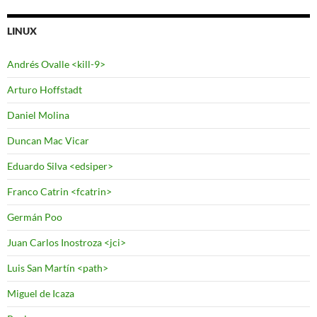
LINUX
Andrés Ovalle <kill-9>
Arturo Hoffstadt
Daniel Molina
Duncan Mac Vicar
Eduardo Silva <edsiper>
Franco Catrin <fcatrin>
Germán Poo
Juan Carlos Inostroza <jci>
Luis San Martín <path>
Miguel de Icaza