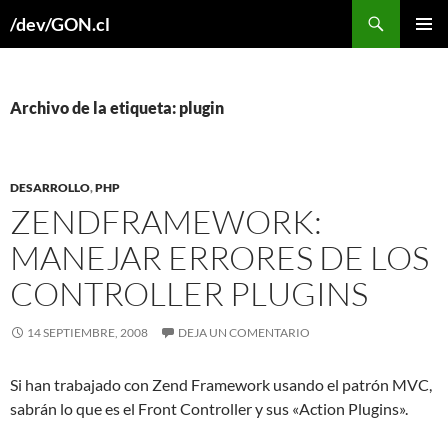
Buscar
/dev/GON.cl
SALTAR
MENÚ
AL
PRINCI
CONTENIDO
Archivo de la etiqueta: plugin
DESARROLLO
,
PHP
ZENDFRAMEWORK:
MANEJAR ERRORES DE LOS
CONTROLLER PLUGINS
14 SEPTIEMBRE, 2008
DEJA UN COMENTARIO
Si han trabajado con Zend Framework usando el patrón MVC,
sabrán lo que es el Front Controller y sus «Action Plugins».