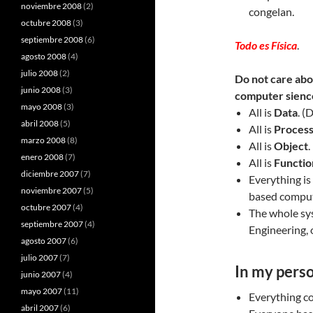
noviembre 2008
(2)
congelan.
octubre 2008
(3)
septiembre 2008
(6)
Todo es Física
.
agosto 2008
(4)
julio 2008
(2)
Do not care abou
junio 2008
(3)
computer sience
mayo 2008
(3)
All is
Data
. (
abril 2008
(5)
All is
Proces
marzo 2008
(8)
All is
Object
.
enero 2008
(7)
All is
Functio
diciembre 2007
(7)
Everything i
noviembre 2007
(5)
based comput
octubre 2007
(4)
The whole sy
septiembre 2007
(4)
Engineering, 
agosto 2007
(6)
julio 2007
(7)
In my perso
junio 2007
(4)
mayo 2007
(11)
Everything c
abril 2007
(6)