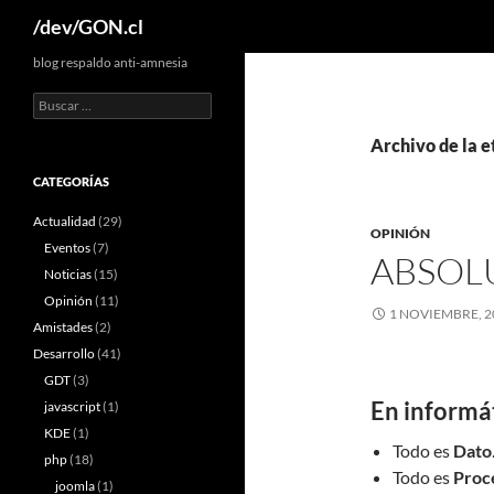
Buscar
/dev/GON.cl
blog respaldo anti-amnesia
Buscar:
Archivo de la 
CATEGORÍAS
Actualidad
(29)
OPINIÓN
Eventos
(7)
ABSOL
Noticias
(15)
Opinión
(11)
1 NOVIEMBRE, 2
Amistades
(2)
Desarrollo
(41)
GDT
(3)
En informá
javascript
(1)
KDE
(1)
Todo es
Dato
php
(18)
Todo es
Proc
joomla
(1)