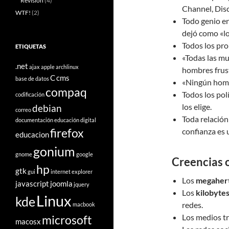
Revisión
(4)
Channel, Dis
WTF!
(2)
Todo genio e
dejó como «l
Todos los pro
ETIQUETAS
«Todas las m
.net
ajax
apple
archlinux
hombres frus
C
cms
base de datos
«Ningún ho
compaq
Todos los pol
codificación
los elige.
debian
correo
Toda relació
documentación
educación digital
firefox
confianza es u
educacion
gonium
gnome
google
Creencias 
hp
gtk
gui
internet explorer
Los
megaher
javascript
joomla
jquery
Los
kilobyte
Linux
kde
redes.
macbook
Los medios tr
microsoft
macosx