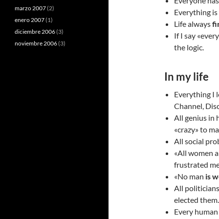
Everyone has
marzo 2007
(2)
Everything is
enero 2007
(1)
Life always
fi
diciembre 2006
(3)
If I say «ever
noviembre 2006
(3)
the logic.
In my life
Everything I 
Channel, Dis
All genius in 
«crazy» to ma
All social pr
«All women 
frustrated me
«No man
is 
All politician
elected them.
Every human 