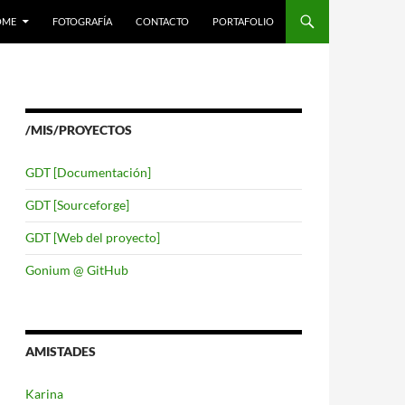
LTAR AL CONTENIDO
OME
FOTOGRAFÍA
CONTACTO
PORTAFOLIO
/MIS/PROYECTOS
GDT [Documentación]
GDT [Sourceforge]
GDT [Web del proyecto]
Gonium @ GitHub
AMISTADES
Karina