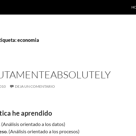
SA
H
etiqueta: economia
UTAMENTE
ABSOLUTELY
010
DEJA UN COMENTARIO
tica he aprendido
. (Análisis orientado a los datos)
eso
. (Análisis orientado a los procesos)