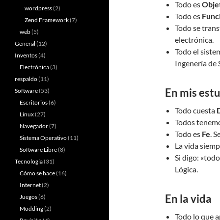
Todo es
Obje
wordpress
(2)
Todo es
Func
Zend Framework
(7)
Todo se tran
web
(5)
electrónica.
General
(12)
Todo el sist
Inventos
(4)
Ingenería de 
Electrónica
(3)
respaldo
(11)
En mis est
Software
(53)
Escritorios
(6)
Todo cuesta
Linux
(27)
Todos tenem
Navegador
(7)
Todo es
Fe
. S
Sistema Operativo
(11)
La vida siemp
Software Libre
(8)
Si digo: «tod
Tecnología
(31)
Lógica.
Cómo se hace
(16)
Internet
(2)
En la vida
Juegos
(6)
Modding
(2)
Todo lo que a