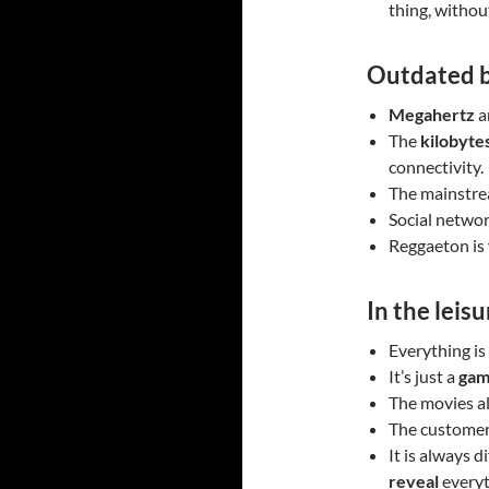
thing, without
Outdated b
Megahertz
a
The
kilobyte
connectivity.
The mainstre
Social netwo
Reggaeton is
In the leisu
Everything is
It’s just a
ga
The movies a
The customer
It is always d
reveal
everyt