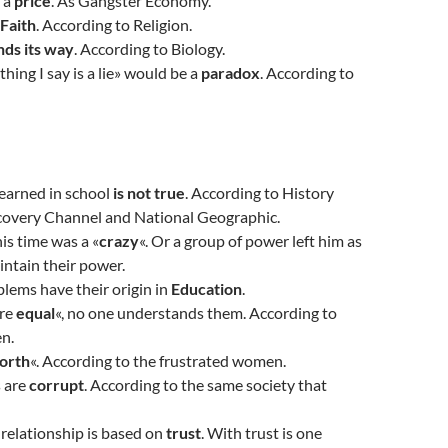
 a
price
. As Gangster Economy.
Faith
. According to Religion.
nds its way
. According to Biology.
ything I say is a lie» would be a
paradox
. According to
learned in school
is not true
. According to History
covery Channel and National Geographic.
his time was a «
crazy
«. Or a group of power left him as
intain their power.
oblems have their origin in
Education
.
are
equal
«, no one understands them. According to
n.
worth
«. According to the frustrated women.
s are
corrupt
. According to the same society that
relationship is based on
trust
. With trust is one