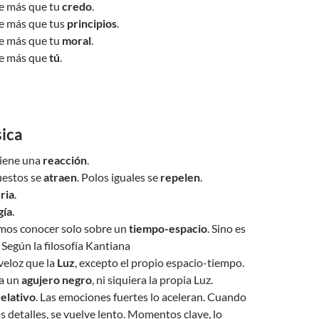
le más que tu
credo
.
le más que tus
principios
.
le más que tu
moral
.
le más que
tú
.
sica
iene una
reacción
.
uestos se
atraen
. Polos iguales se
repelen
.
ria
.
gía
.
mos conocer solo sobre un
tiempo-espacio
. Sino es
 Según la filosofía Kantiana
veloz que la
Luz
, excepto el propio espacio-tiempo.
a un
agujero negro
, ni siquiera la propia Luz.
relativo
. Las emociones fuertes lo aceleran. Cuando
os detalles, se vuelve lento. Momentos clave, lo