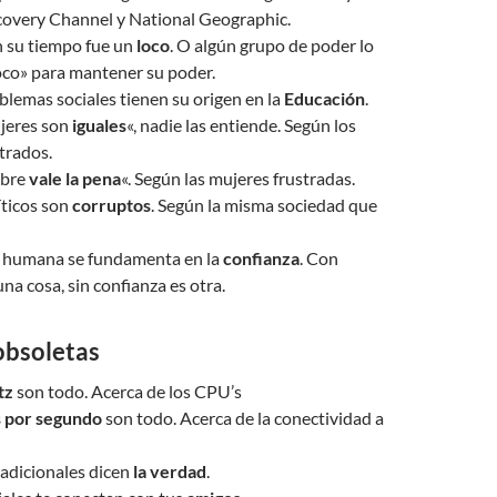
covery Channel y National Geographic.
n su tiempo fue un
loco
. O algún grupo de poder lo
oco» para mantener su poder.
blemas sociales tienen su origen en la
Educación
.
ujeres son
iguales
«, nadie las entiende. Según los
trados.
mbre
vale la pena
«. Según las mujeres frustradas.
íticos son
corruptos
. Según la misma sociedad que
n humana se fundamenta en la
confianza
. Con
na cosa, sin confianza es otra.
obsoletas
tz
son todo. Acerca de los CPU’s
s por segundo
son todo. Acerca de la conectividad a
adicionales dicen
la verdad
.