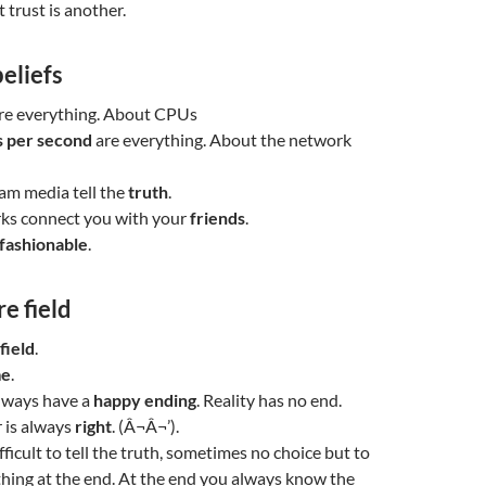
 trust is another.
eliefs
re everything. About CPUs
s per second
are everything. About the network
am media tell the
truth
.
rks connect you with your
friends
.
fashionable
.
re field
field
.
me
.
lways have a
happy ending
. Reality has no end.
 is always
right
. (Â¬Â¬’).
ifficult to tell the truth, sometimes no choice but to
hing at the end. At the end you always know the