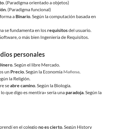
to
. (Paradigma orientado a objetos)
ión
. (Paradigma funcional)
sforma a
Binario
. Según la computación basada en
ema se fundamenta en los
requisitos
del usuario.
Software, o más bien Ingeniería de Requisitos.
udios personales
Dinero
. Según el libre Mercado.
os un
Precio
. Según la Economía
Mafiosa
.
egún la Religión.
re se
abre camino
. Según la Biología.
o lo que digo es mentira» sería una
paradoja
. Según la
prendí en el colegio
no es cierto
. Según History