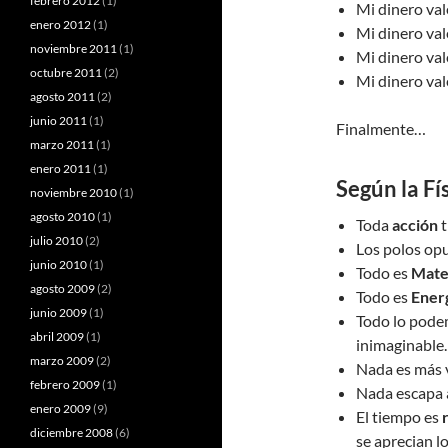
febrero 2012
(1)
Mi dinero va
enero 2012
(1)
Mi dinero va
noviembre 2011
(1)
Mi dinero va
octubre 2011
(2)
Mi dinero va
agosto 2011
(2)
junio 2011
(1)
Finalmente…
marzo 2011
(1)
enero 2011
(1)
Según la Fí
noviembre 2010
(1)
agosto 2010
(1)
Toda
acción
t
julio 2010
(2)
Los polos op
junio 2010
(1)
Todo es
Mate
agosto 2009
(2)
Todo es
Ener
junio 2009
(1)
Todo lo pode
abril 2009
(1)
inimaginable.
marzo 2009
(2)
Nada es más 
febrero 2009
(1)
Nada escapa 
enero 2009
(9)
El tiempo es
diciembre 2008
(6)
se aprecian l