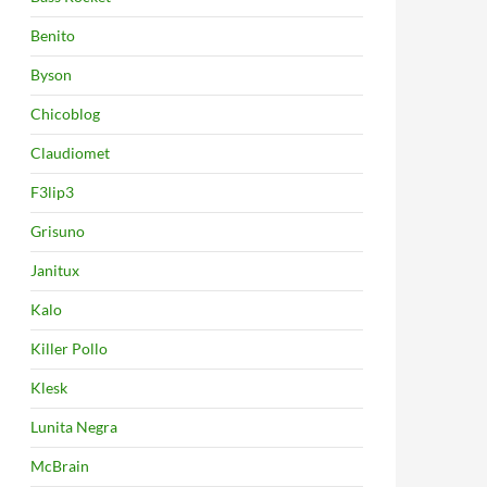
Benito
Byson
Chicoblog
Claudiomet
F3lip3
Grisuno
Janitux
Kalo
Killer Pollo
Klesk
Lunita Negra
McBrain