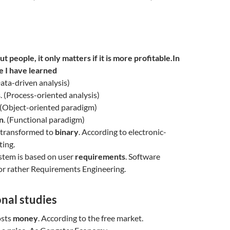
t people, it only matters if it is more profitable.In
 I have learned
Data-driven analysis)
s
. (Process-oriented analysis)
 (Object-oriented paradigm)
n
. (Functional paradigm)
s transformed to
binary
. According to electronic-
ing.
stem is based on user
requirements
. Software
or rather Requirements Engineering.
nal studies
osts
money
. According to the free market.