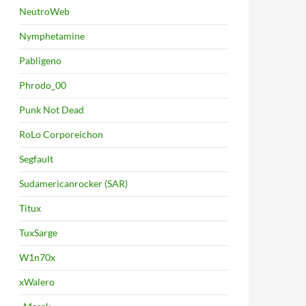
NeutroWeb
Nymphetamine
Pabligeno
Phrodo_00
Punk Not Dead
RoLo Corporeichon
Segfault
Sudamericanrocker (SAR)
Titux
TuxSarge
W1n70x
xWalero