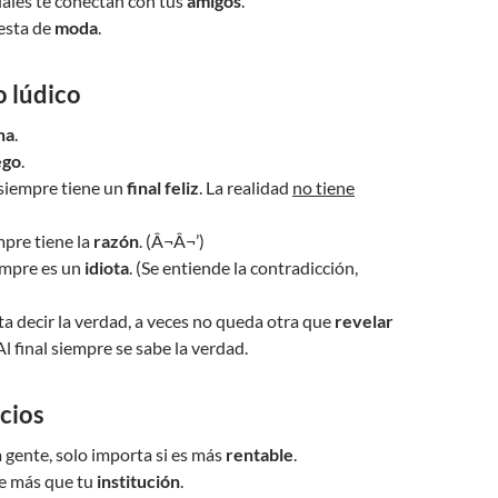
iales te conectan con tus
amigos
.
esta de
moda
.
o lúdico
ha
.
ego
.
 siempre tiene un
final feliz
. La realidad
no tiene
mpre tiene la
razón
. (Â¬Â¬’)
empre es un
idiota
. (Se entiende la contradicción,
a decir la verdad, a veces no queda otra que
revelar
 Al final siempre se sabe la verdad.
cios
 gente, solo importa si es más
rentable
.
le más que tu
institución
.