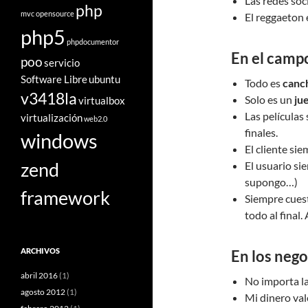
Las redes soc
php
mvc
opensource
El reggaeton 
php5
phpdocumentor
En el camp
poo
servicio
Software Libre
ubuntu
Todo es
canc
v3418la
Solo es un
ju
virtualbox
Las películas
virtualización
web2.0
finales.
windows
El cliente sie
zend
El usuario si
supongo…)
framework
Siempre cuest
todo al final.
ARCHIVOS
En los nego
abril 2016
(1)
No importa la
agosto 2012
(1)
Mi dinero va