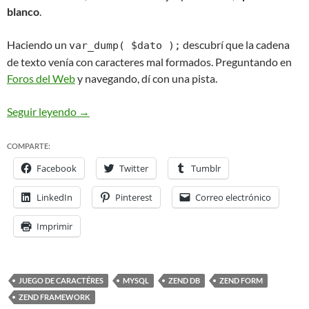
blanco
.
Haciendo un
descubrí que la cadena
var_dump( $dato );
de texto venía con caracteres mal formados. Preguntando en
Foros del Web
y navegando, dí con una pista.
ZendFramework: problemas de codificación de car
Seguir leyendo
→
COMPARTE:
Facebook
Twitter
Tumblr
LinkedIn
Pinterest
Correo electrónico
Imprimir
JUEGO DE CARACTÉRES
MYSQL
ZEND DB
ZEND FORM
ZEND FRAMEWORK