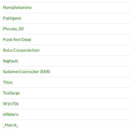
Nymphetamine
Pabligeno
Phrodo_00
Punk Not Dead
RoLo Corporeichon
Segfault
Sudamericanrocker (SAR)
Titux
TuxSarge
W1n70x
xWalero
_Marck_