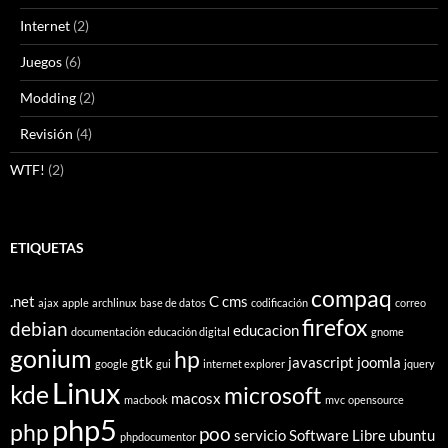
Internet
(2)
Juegos
(6)
Modding
(2)
Revisión
(4)
WTF!
(2)
ETIQUETAS
compaq
.net
C
cms
ajax
apple
archlinux
base de datos
codificación
correo
firefox
debian
educacion
documentación
educación digital
gnome
gonium
hp
gtk
javascript
joomla
google
gui
internet explorer
jquery
Linux
kde
microsoft
macosx
macbook
mvc
opensource
php5
php
poo
servicio
Software Libre
ubuntu
phpdocumentor