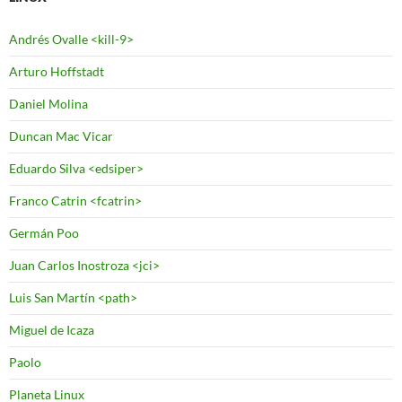
Andrés Ovalle <kill-9>
Arturo Hoffstadt
Daniel Molina
Duncan Mac Vicar
Eduardo Silva <edsiper>
Franco Catrin <fcatrin>
Germán Poo
Juan Carlos Inostroza <jci>
Luis San Martín <path>
Miguel de Icaza
Paolo
Planeta Linux