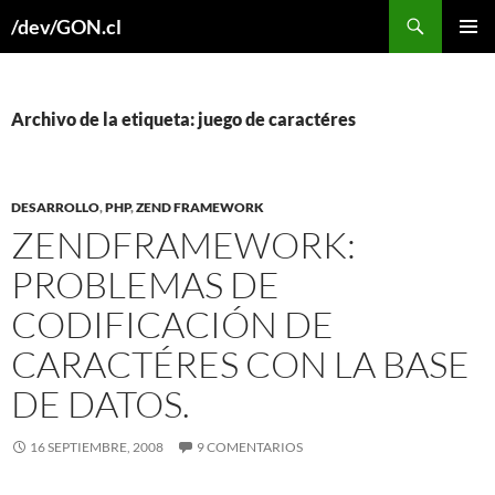
Buscar
/dev/GON.cl
SALTAR
MENÚ
AL
PRINCI
CONTENIDO
Archivo de la etiqueta: juego de caractéres
DESARROLLO
,
PHP
,
ZEND FRAMEWORK
ZENDFRAMEWORK:
PROBLEMAS DE
CODIFICACIÓN DE
CARACTÉRES CON LA BASE
DE DATOS.
16 SEPTIEMBRE, 2008
9 COMENTARIOS