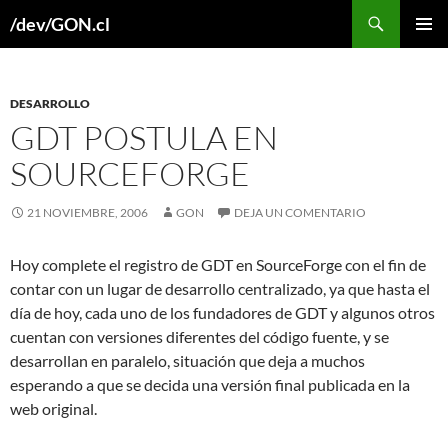
Buscar
/dev/GON.cl
SALTAR
MENÚ
AL
PRINCI
CONTENIDO
DESARROLLO
GDT POSTULA EN
SOURCEFORGE
21 NOVIEMBRE, 2006
GON
DEJA UN COMENTARIO
Hoy complete el registro de GDT en SourceForge con el fin de
contar con un lugar de desarrollo centralizado, ya que hasta el
día de hoy, cada uno de los fundadores de GDT y algunos otros
cuentan con versiones diferentes del código fuente, y se
desarrollan en paralelo, situación que deja a muchos
esperando a que se decida una versión final publicada en la
web original.