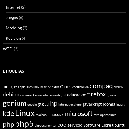
Internet
(2)
Juegos
(6)
Modding
(2)
Revisión
(4)
WTF!
(2)
ETIQUETAS
compaq
.net
C
cms
ajax
apple
archlinux
base de datos
codificación
correo
firefox
debian
educacion
documentación
educación digital
gnome
gonium
hp
gtk
javascript
joomla
google
gui
internet explorer
jquery
Linux
kde
microsoft
macosx
macbook
mvc
opensource
php5
php
poo
servicio
Software Libre
ubuntu
phpdocumentor