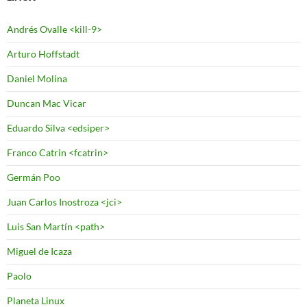
Andrés Ovalle <kill-9>
Arturo Hoffstadt
Daniel Molina
Duncan Mac Vicar
Eduardo Silva <edsiper>
Franco Catrin <fcatrin>
Germán Poo
Juan Carlos Inostroza <jci>
Luis San Martín <path>
Miguel de Icaza
Paolo
Planeta Linux