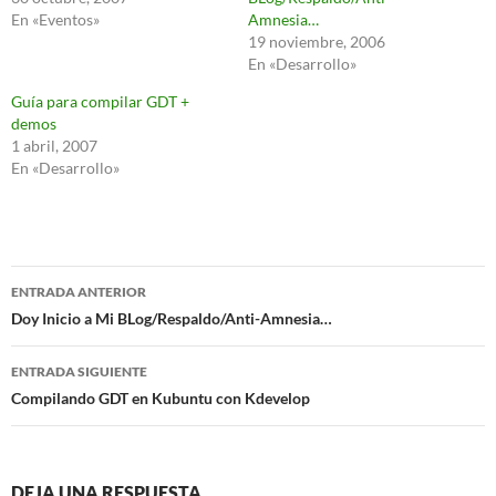
En «Eventos»
Amnesia…
19 noviembre, 2006
En «Desarrollo»
Guía para compilar GDT +
demos
1 abril, 2007
En «Desarrollo»
Navegación
ENTRADA ANTERIOR
de
Doy Inicio a Mi BLog/Respaldo/Anti-Amnesia…
entradas
ENTRADA SIGUIENTE
Compilando GDT en Kubuntu con Kdevelop
DEJA UNA RESPUESTA