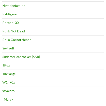
Nymphetamine
Pabligeno
Phrodo_00
Punk Not Dead
RoLo Corporeichon
Segfault
Sudamericanrocker (SAR)
Titux
TuxSarge
W1n70x
xWalero
_Marck_