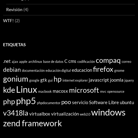
Revisión
(4)
WTF!
(2)
ETIQUETAS
compaq
.net
C
cms
ajax
apple
archlinux
base de datos
codificación
correo
firefox
debian
educacion
documentación
educación digital
gnome
gonium
hp
gtk
javascript
joomla
google
gui
internet explorer
jquery
Linux
kde
microsoft
macosx
macbook
mvc
opensource
php5
php
poo
servicio
Software Libre
ubuntu
phpdocumentor
windows
v3418la
virtualbox
virtualización
web2.0
zend framework