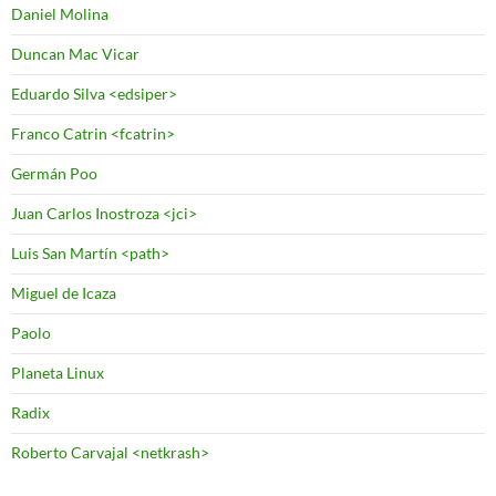
Daniel Molina
Duncan Mac Vicar
Eduardo Silva <edsiper>
Franco Catrin <fcatrin>
Germán Poo
Juan Carlos Inostroza <jci>
Luis San Martín <path>
Miguel de Icaza
Paolo
Planeta Linux
Radix
Roberto Carvajal <netkrash>