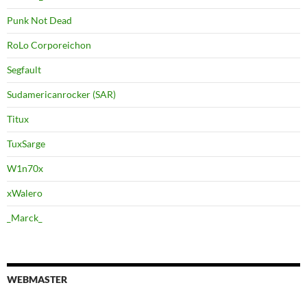
Punk Not Dead
RoLo Corporeichon
Segfault
Sudamericanrocker (SAR)
Titux
TuxSarge
W1n70x
xWalero
_Marck_
WEBMASTER