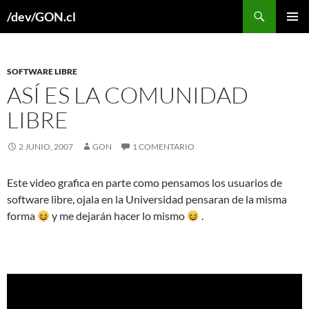
Buscar
/dev/GON.cl
SALTAR
MENÚ
AL
PRINCI
CONTENIDO
SOFTWARE LIBRE
ASÍ ES LA COMUNIDAD
LIBRE
2 JUNIO, 2007
GON
1 COMENTARIO
Este video grafica en parte como pensamos los usuarios de
software libre, ojala en la Universidad pensaran de la misma
forma
y me dejarán hacer lo mismo
.