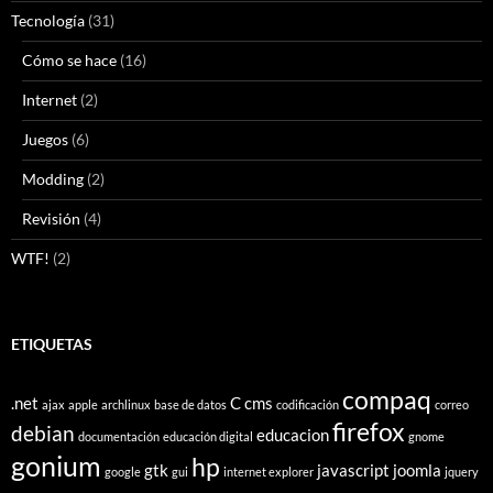
Tecnología
(31)
Cómo se hace
(16)
Internet
(2)
Juegos
(6)
Modding
(2)
Revisión
(4)
WTF!
(2)
ETIQUETAS
compaq
.net
C
cms
ajax
apple
archlinux
base de datos
codificación
correo
firefox
debian
educacion
documentación
educación digital
gnome
gonium
hp
gtk
javascript
joomla
google
gui
internet explorer
jquery