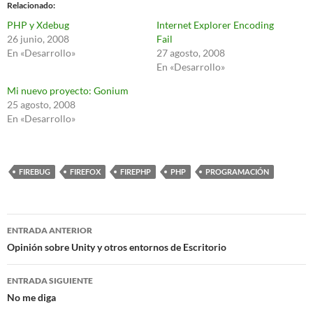
Relacionado
PHP y Xdebug
Internet Explorer Encoding
26 junio, 2008
Fail
En «Desarrollo»
27 agosto, 2008
En «Desarrollo»
Mi nuevo proyecto: Gonium
25 agosto, 2008
En «Desarrollo»
FIREBUG
FIREFOX
FIREPHP
PHP
PROGRAMACIÓN
Navegación
ENTRADA ANTERIOR
de
Opinión sobre Unity y otros entornos de Escritorio
entradas
ENTRADA SIGUIENTE
No me diga