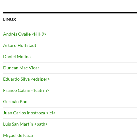
LINUX
Andrés Ovalle <kill-9>
Arturo Hoffstadt
Daniel Molina
Duncan Mac Vicar
Eduardo Silva <edsiper>
Franco Catrin <fcatrin>
Germán Poo
Juan Carlos Inostroza <jci>
Luis San Martín <path>
Miguel de Icaza