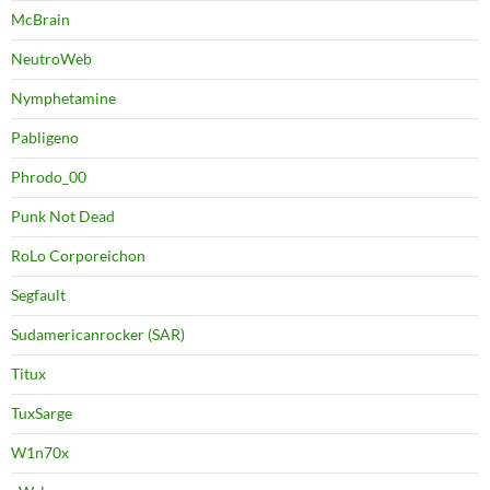
McBrain
NeutroWeb
Nymphetamine
Pabligeno
Phrodo_00
Punk Not Dead
RoLo Corporeichon
Segfault
Sudamericanrocker (SAR)
Titux
TuxSarge
W1n70x