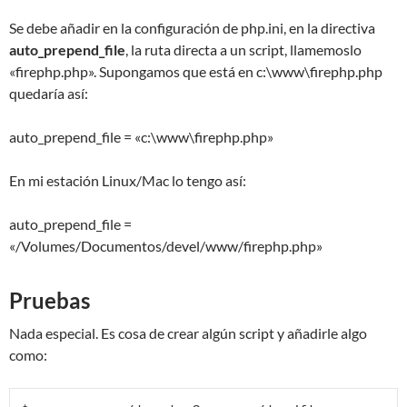
Se debe añadir en la configuración de php.ini, en la directiva
auto_prepend_file
, la ruta directa a un script, llamemoslo
«firephp.php». Supongamos que está en c:\www\firephp.php
quedaría así:
auto_prepend_file = «c:\www\firephp.php»
En mi estación Linux/Mac lo tengo así:
auto_prepend_file =
«/Volumes/Documentos/devel/www/firephp.php»
Pruebas
Nada especial. Es cosa de crear algún script y añadirle algo
como: