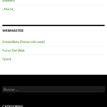
xWalero
_Marck_
WEBMASTER
EstadoBeta [Desarrollo web]
Foros Del Web
Quest
Buscar:
CATEGORÍAS