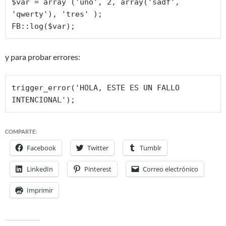
$var = array ('uno', 2, array('sadf', 
'qwerty'), 'tres' );

FB::log($var);
y para probar errores:
trigger_error('HOLA, ESTE ES UN FALLO 
INTENCIONAL');
COMPARTE:
Facebook
Twitter
Tumblr
LinkedIn
Pinterest
Correo electrónico
Imprimir